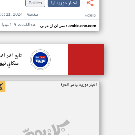
اخبار موريتانيا
Politics
Oct 11, 2024
منذ سنة
AC58ID
عدد الكلمات: ١٠٩ ميديا: ٥
•
arabic.cnn.com
سي ان ان عربي
تابع اخر اخب
سكاي نيوز
اخبار موريتانيا من الحرة