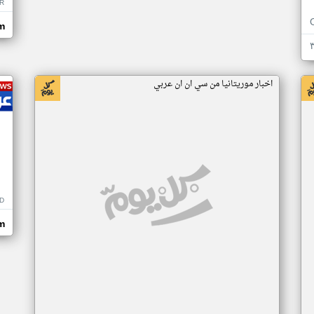
R
m
اخبار موريتانيا من سي ان ان عربي
D
m