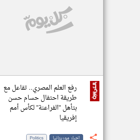
تعبر
المقالات
الموجوده
هنا عن
وجهة
نظر
كاتبيها.
رفع العلم المصري.. تفاعل مع
طريقة احتفال حسام حسن
بتأهل "الفراعنة" لكأس أمم
إفريقيا
اخبار موريتانيا
Politics