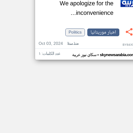
We apologize for the
inconvenience...
اخبار موريتانيا
Politics
Oct 03, 2024
منذ سنة
BY84X
عدد الكلمات: ١
•
skynewsarabia.co
سكاي نيوز عربية