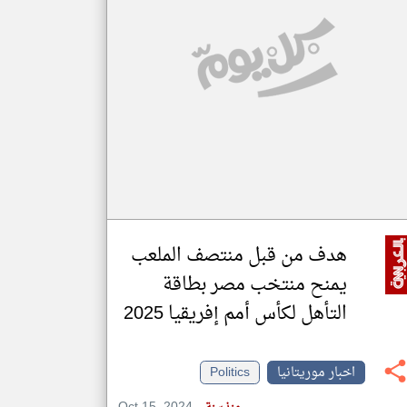
klyoum.com
تغيير الدولة
مصادر الأخبار من موريتانيا
اخبار موريتانيا على مدار الساعة
أهم اخبار موريتانيا العاجلة والمباشرة
هدف من قبل منتصف الملعب
يمنح منتخب مصر بطاقة
التأهل لكأس أمم إفريقيا 2025
اخبار موريتانيا
Politics