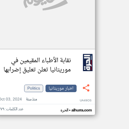
نقابة الأطباء المقيمين في
موريتانيا تعلن تعليق إضرابها
اخبار موريتانيا
Politics
Oct 03, 2024
منذ سنة
UA49OS
عدد الكلمات: ٣٧٩
•
alhurra.com
الحرة