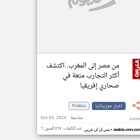
من مصر إلى المغرب..اكتشف
أكثر التجارب متعة في
صحاري إفريقيا
اخبار موريتانيا
Politics
Oct 03, 2024
منذ سنة
AZ95R
عدد الكلمات: ٥٦٧ الصور: ٦
•
arabic.cnn.co
سي ان ان عربي