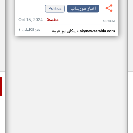
اخبار موريتانيا
Politics
Oct 15, 2024
منذ سنة
XF30UM
عدد الكلمات: ١
•
skynewsarabia.com
سكاي نيوز عربية