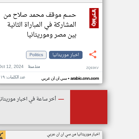
حسم موقف محمد صلاح من
المشاركة في المباراة الثانية
بين مصر وموريتانيا
اخبار موريتانيا
Politics
Oct 12, 2024
منذ سنة
ZQ93KV
عدد الكلمات: ١١٩
•
arabic.cnn.com
سي ان ان عربي
أخر ساعة في اخبار موريتاني
اخبار موريتانيا من سي ان ان عربي