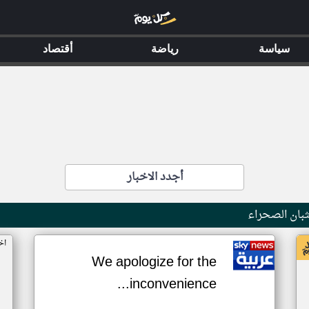
سياسة
رياضة
أقتصاد
أجدد الاخبار
بان الصحراء
اخ
We apologize for the
inconvenience...