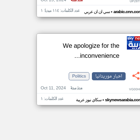
Oct 15, 2024
منذ سنة
UP28T
عدد الكلمات: ١١٤ ميديا: ١
•
arabic.cnn.co
سي ان ان عربي
We apologize for the
inconvenience...
اخبار موريتانيا
Politics
Oct 11, 2024
منذ سنة
VG00H
عدد الكلمات: ١
•
skynewsarabia.co
سكاي نيوز عربية