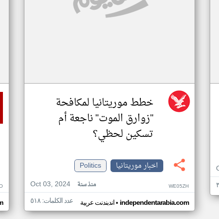
خطط موريتانيا لمكافحة
"زوارق الموت" ناجعة أم
تسكين لحظي؟
اخبار موريتانيا
Politics
Oct 03, 2024
منذ سنة
O
WE05ZH
عدد الكلمات: ٥١٨
•
independentarabia.com
اندبندنت عربية
m