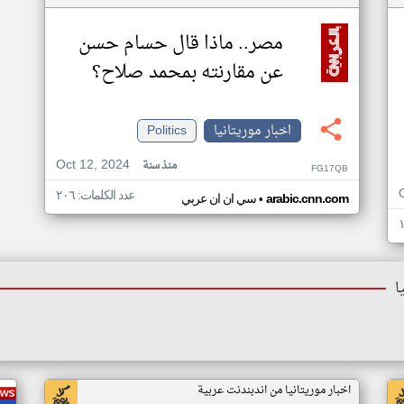
مصر.. ماذا قال حسام حسن
عن مقارنته بمحمد صلاح؟
اخبار موريتانيا
Politics
Oct 12, 2024
منذ سنة
FG17QB
عدد الكلمات: ٢٠٦
•
arabic.cnn.com
سي ان ان عربي
ا
اخبار موريتانيا من اندبندنت عربية