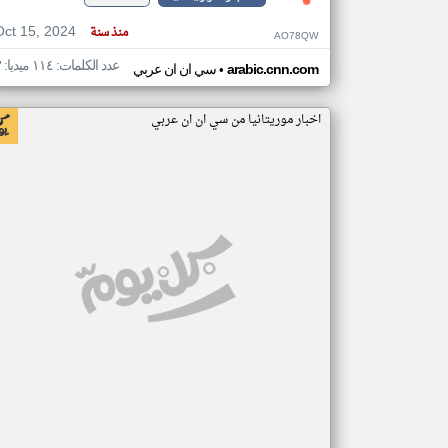
Oct 15, 2024
منذ سنة
AO78QW
عدد الكلمات: ١١٤ ميديا: ٣
•
arabic.cnn.com
سي ان ان عربي
اخبار موريتانيا من سي ان ان عربي