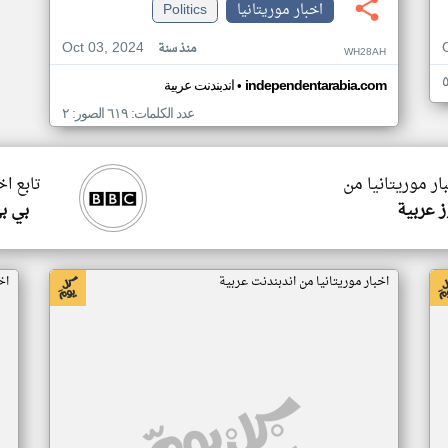
اخبار موريتانيا
Politics
Oct 03, 2024
منذ سنة
WH28AH
•
independentarabia.com
اندبندنت عربية
عدد الكلمات: ٦١٩ الصور: ٢
ار موريتانيا من
تابع اخ
 عربية
بي ب
اخبار موريتانيا من اندبندنت عربية
اخ