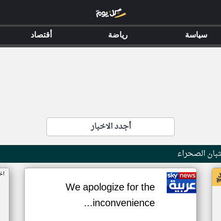
سياسة
رياضة
أقتصاد
أجدد الاخبار
بان الصحراء
اخ
We apologize for the
inconvenience...