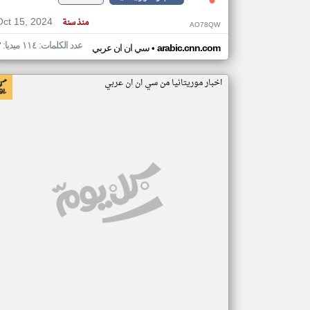
Oct 15, 2024
منذ سنة
AO78QW
عدد الكلمات: ١١٤ ميديا: ٣
•
arabic.cnn.com
سي ان ان عربي
اخبار موريتانيا من سي ان ان عربي