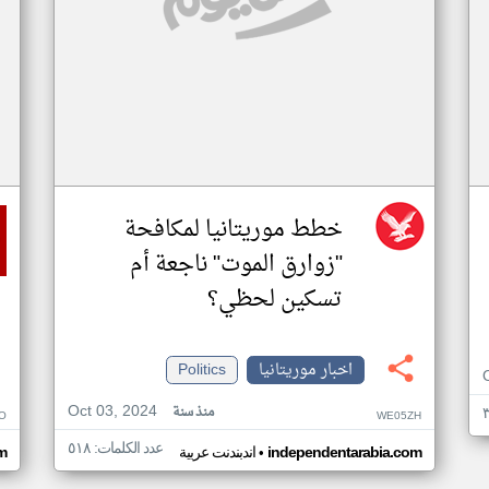
خطط موريتانيا لمكافحة
"زوارق الموت" ناجعة أم
تسكين لحظي؟
اخبار موريتانيا
Politics
Oct 03, 2024
منذ سنة
O
WE05ZH
عدد الكلمات: ٥١٨
•
independentarabia.com
اندبندنت عربية
m