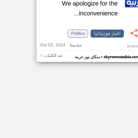
We apologize for the
inconvenience...
اخبار موريتانيا
Politics
Oct 03, 2024
منذ سنة
BY84X
عدد الكلمات: ١
•
skynewsarabia.co
سكاي نيوز عربية