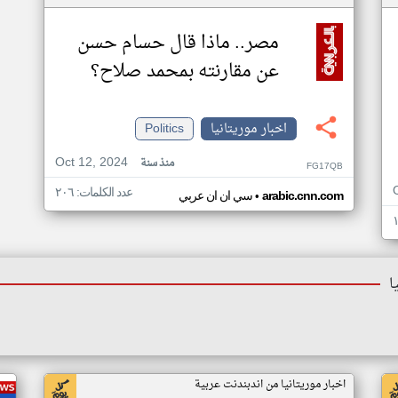
مصر.. ماذا قال حسام حسن
عن مقارنته بمحمد صلاح؟
اخبار موريتانيا
Politics
Oct 12, 2024
منذ سنة
FG17QB
عدد الكلمات: ٢٠٦
•
arabic.cnn.com
سي ان ان عربي
ا
اخبار موريتانيا من اندبندنت عربية