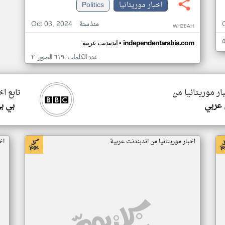
اخبار موريتانيا
Politics
Oct 03, 2024
منذ سنة
WH28AH
•
independentarabia.com
اندبندنت عربية
عدد الكلمات: ٦١٩ الصور: ٢
ار موريتانيا من
تابع اخ
 عربي
بي ب
اخبار موريتانيا من اندبندنت عربية
اخ