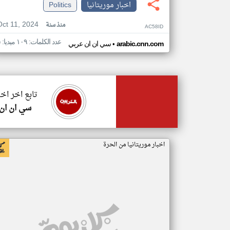
اخبار موريتانيا
Politics
Oct 11, 2024
منذ سنة
AC58ID
عدد الكلمات: ١٠٩ ميديا: ٥
•
arabic.cnn.com
سي ان ان عربي
تابع اخر اخب
سي ان ان
اخبار موريتانيا من الحرة