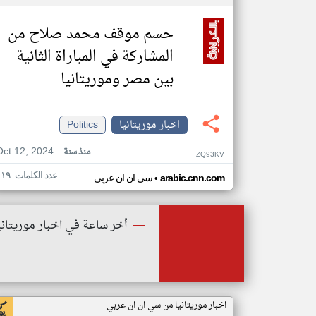
حسم موقف محمد صلاح من
المشاركة في المباراة الثانية
بين مصر وموريتانيا
اخبار موريتانيا
Politics
Oct 12, 2024
منذ سنة
ZQ93KV
عدد الكلمات: ١١٩
•
arabic.cnn.com
سي ان ان عربي
أخر ساعة في اخبار موريتاني
اخبار موريتانيا من سي ان ان عربي