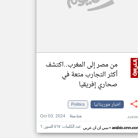
من مصر إلى المغرب..اكتشف
أكثر التجارب متعة في
صحاري إفريقيا
اخبار موريتانيا
Politics
Oct 03, 2024
منذ سنة
AZ95R
عدد الكلمات: ٥٦٧ الصور: ٦
•
arabic.cnn.co
سي ان ان عربي