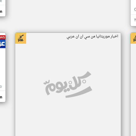
R
m
اخبار موريتانيا من سي ان ان عربي
D
m