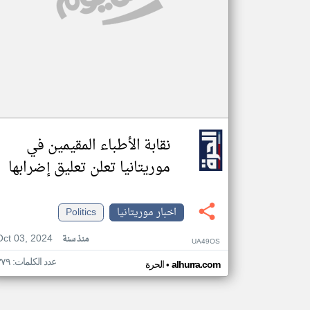
نقابة الأطباء المقيمين في
موريتانيا تعلن تعليق إضرابها
اخبار موريتانيا
Politics
Oct 03, 2024
منذ سنة
UA49OS
عدد الكلمات: ٣٧٩
•
alhurra.com
الحرة