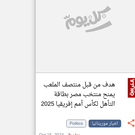
klyoum.com
تغيير الدولة
مصادر الأخبار من موريتانيا
اخبار موريتانيا على مدار الساعة
أهم اخبار موريتانيا العاجلة والمباشرة
هدف من قبل منتصف الملعب
يمنح منتخب مصر بطاقة
التأهل لكأس أمم إفريقيا 2025
اخبار موريتانيا
Politics