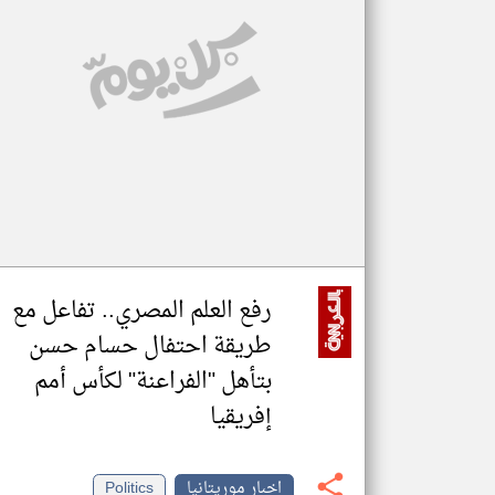
تعبر
المقالات
الموجوده
هنا عن
وجهة
نظر
كاتبيها.
رفع العلم المصري.. تفاعل مع
طريقة احتفال حسام حسن
بتأهل "الفراعنة" لكأس أمم
إفريقيا
اخبار موريتانيا
Politics