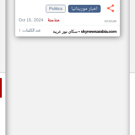
اخبار موريتانيا
Politics
Oct 15, 2024
منذ سنة
XF30UM
عدد الكلمات: ١
•
skynewsarabia.com
سكاي نيوز عربية