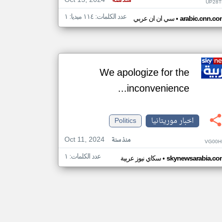
Oct 15, 2024
منذ سنة
UP28T
عدد الكلمات: ١١٤ ميديا: ١
•
arabic.cnn.co
سي ان ان عربي
We apologize for the
inconvenience...
اخبار موريتانيا
Politics
Oct 11, 2024
منذ سنة
VG00H
عدد الكلمات: ١
•
skynewsarabia.co
سكاي نيوز عربية