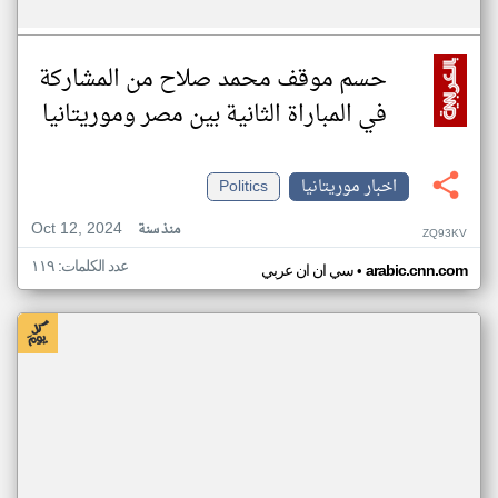
حسم موقف محمد صلاح من المشاركة
في المباراة الثانية بين مصر وموريتانيا
اخبار موريتانيا
Politics
Oct 12, 2024
منذ سنة
ZQ93KV
عدد الكلمات: ١١٩
•
arabic.cnn.com
سي ان ان عربي