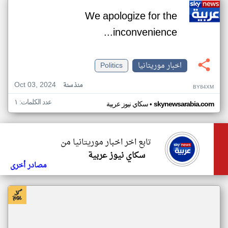
We apologize for the
inconvenience...
اخبار موريتانيا
Politics
Oct 03, 2024
منذ سنة
BY84XM
عدد الكلمات: ١
•
skynewsarabia.com
سكاي نيوز عربية
تابع اخر اخبار موريتانيا من
سكاي نيوز عربية
مصادر أخرى