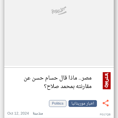
مصر.. ماذا قال حسام حسن عن
مقارنته بمحمد صلاح؟
اخبار موريتانيا
Politics
Oct 12, 2024
منذ سنة
FG17QB