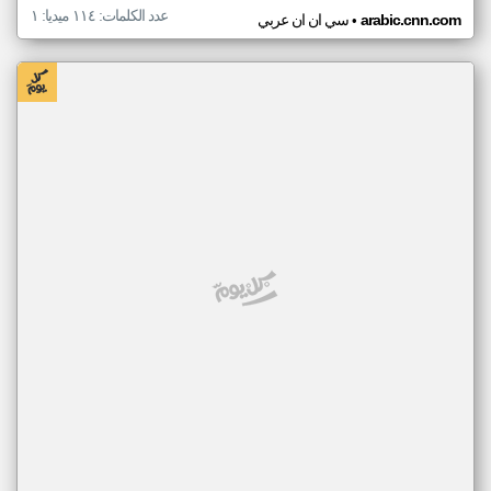
عدد الكلمات: ١١٤ ميديا: ١
•
arabic.cnn.com
سي ان ان عربي