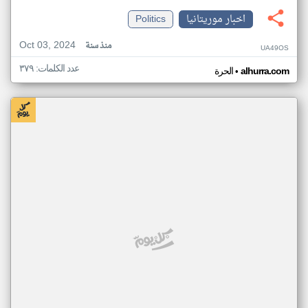
اخبار موريتانيا
Politics
Oct 03, 2024
منذ سنة
UA49OS
عدد الكلمات: ٣٧٩
•
alhurra.com
الحرة