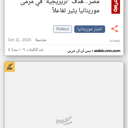
مصر.. هدف "تريزيجيه" في مرمى
موريتانيا يثير تفاعلاً
اخبار موريتانيا
Politics
Oct 11, 2024
منذ سنة
AC58ID
عدد الكلمات: ١٠٩ ميديا: ٥
•
arabic.cnn.com
سي ان ان عربي