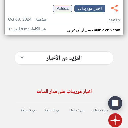
اخبار موريتانيا
Politics
Oct 03, 2024
منذ سنة
AZ95RO
عدد الكلمات: ٥٦٧ الصور: ٦
•
arabic.cnn.com
سي ان ان عربي
المزيد من الأخبار
اخبار موريتانيا على مدار الساعة
من ٣ ساعات
من ٦ ساعات
من ١٢ ساعة
من ١٦ ساعة