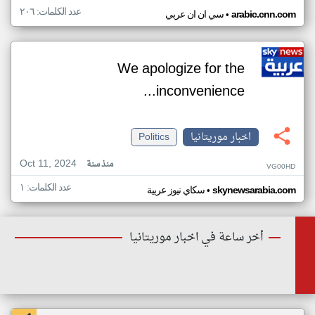
عدد الكلمات: ٢٠٦
•
arabic.cnn.com
سي ان ان عربي
We apologize for the
inconvenience...
اخبار موريتانيا
Politics
Oct 11, 2024
منذ سنة
VG00HD
عدد الكلمات: ١
•
skynewsarabia.com
سكاي نيوز عربية
أخر ساعة في اخبار موريتانيا