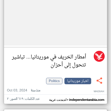
أمطار الخريف في موريتانيا... تباشير
تتحول إلى أحزان
اخبار موريتانيا
Politics
Oct 03, 2024
منذ سنة
WH28AH
عدد الكلمات: ٦١٩ الصور: ٢
•
independentarabia.com
اندبندنت عربية