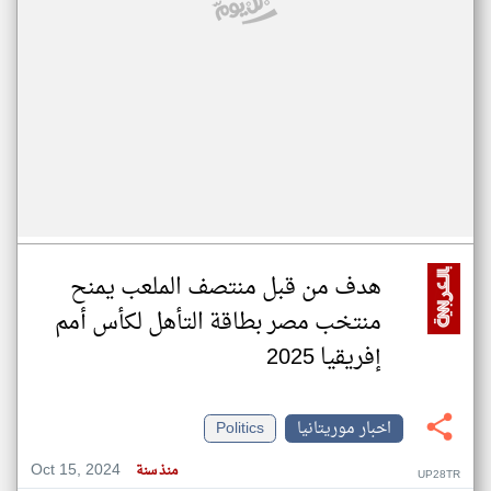
هدف من قبل منتصف الملعب يمنح
منتخب مصر بطاقة التأهل لكأس أمم
إفريقيا 2025
اخبار موريتانيا
Politics
Oct 15, 2024
منذ سنة
UP28TR