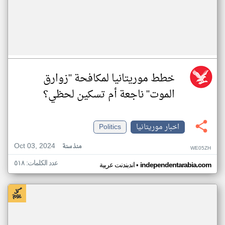
خطط موريتانيا لمكافحة "زوارق
الموت" ناجعة أم تسكين لحظي؟
اخبار موريتانيا
Politics
Oct 03, 2024
منذ سنة
WE05ZH
عدد الكلمات: ٥١٨
•
independentarabia.com
اندبندنت عربية