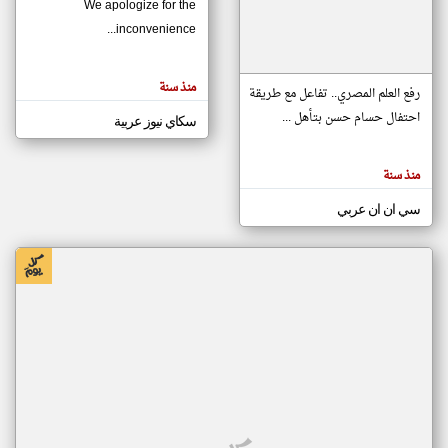
We apologize for the
inconvenience...
klyoum.com
تغيير الدولة
منذ سنة
تعبر
رفع العلم المصري.. تفاعل مع طريقة
مصادر الأخبار من موريتانيا
المقالات
الموجوده
احتفال حسام حسن بتأهل ...
سكاي نيوز عربية
اخبار موريتانيا على مدار الساعة
هنا عن
وجهة
نظر
أهم اخبار موريتانيا العاجلة والمباشرة
كاتبيها.
منذ سنة
سي ان ان عربي