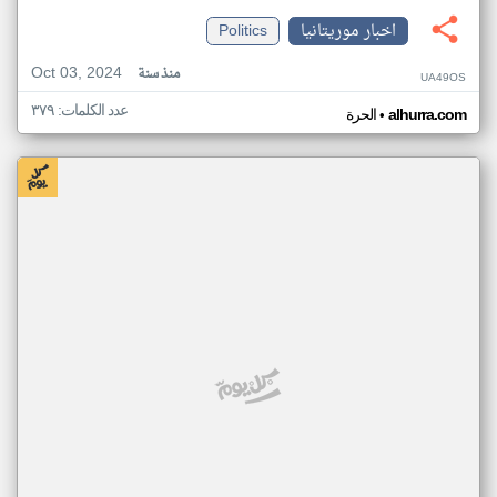
اخبار موريتانيا
Politics
Oct 03, 2024
منذ سنة
UA49OS
عدد الكلمات: ٣٧٩
•
alhurra.com
الحرة