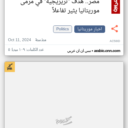
مصر.. هدف "تريزيجيه" في مرمى
موريتانيا يثير تفاعلاً
اخبار موريتانيا
Politics
Oct 11, 2024
منذ سنة
AC58ID
عدد الكلمات: ١٠٩ ميديا: ٥
•
arabic.cnn.com
سي ان ان عربي