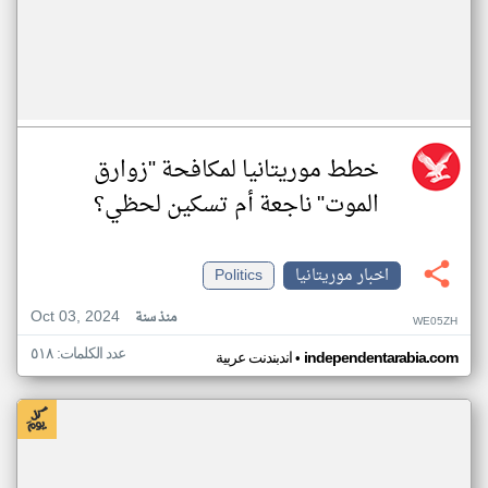
خطط موريتانيا لمكافحة "زوارق
الموت" ناجعة أم تسكين لحظي؟
اخبار موريتانيا
Politics
Oct 03, 2024
منذ سنة
WE05ZH
عدد الكلمات: ٥١٨
•
independentarabia.com
اندبندنت عربية