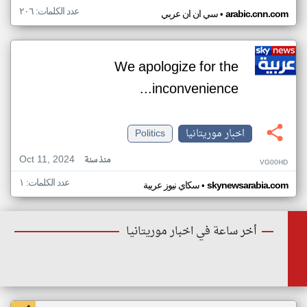
عدد الكلمات: ٢٠٦
•
arabic.cnn.com
سي ان ان عربي
We apologize for the
inconvenience...
اخبار موريتانيا
Politics
Oct 11, 2024
منذ سنة
VG00HD
عدد الكلمات: ١
•
skynewsarabia.com
سكاي نيوز عربية
أخر ساعة في اخبار موريتانيا