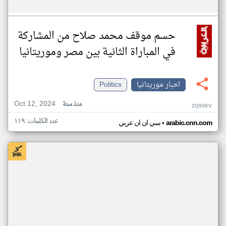
حسم موقف محمد صلاح من المشاركة
في المباراة الثانية بين مصر وموريتانيا
اخبار موريتانيا
Politics
Oct 12, 2024
منذ سنة
ZQ93KV
عدد الكلمات: ١١٩
•
arabic.cnn.com
سي ان ان عربي