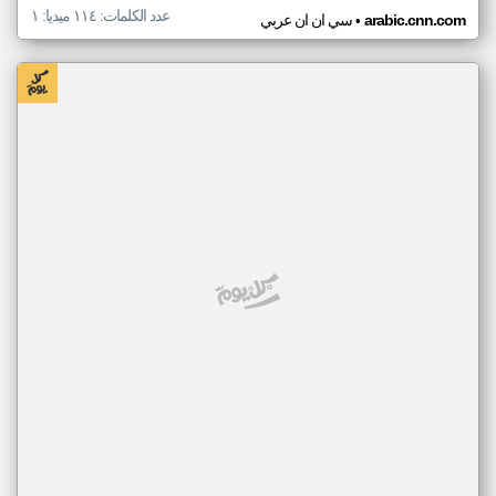
عدد الكلمات: ١١٤ ميديا: ١
•
arabic.cnn.com
سي ان ان عربي