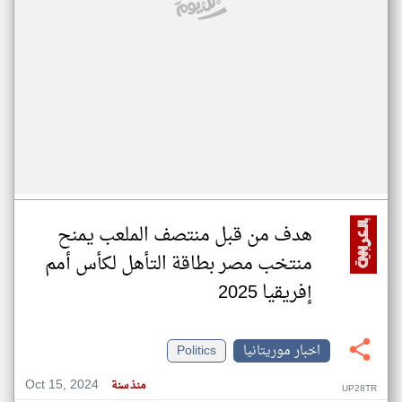
هدف من قبل منتصف الملعب يمنح
منتخب مصر بطاقة التأهل لكأس أمم
إفريقيا 2025
اخبار موريتانيا
Politics
Oct 15, 2024
منذ سنة
UP28TR