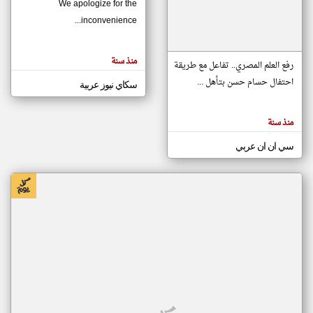
We apologize for the
inconvenience...
klyoum.com
تغيير الدولة
منذ سنة
تعبر
رفع العلم المصري.. تفاعل مع طريقة
مصادر الأخبار من موريتانيا
المقالات
الموجوده
احتفال حسام حسن بتأهل ...
سكاي نيوز عربية
اخبار موريتانيا على مدار الساعة
هنا عن
وجهة
نظر
أهم اخبار موريتانيا العاجلة والمباشرة
كاتبيها.
منذ سنة
سي ان ان عربي