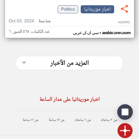
اخبار موريتانيا
Politics
Oct 03, 2024
منذ سنة
AZ95RO
عدد الكلمات: ٥٦٧ الصور: ٦
•
arabic.cnn.com
سي ان ان عربي
المزيد من الأخبار
اخبار موريتانيا على مدار الساعة
من ٣ ساعات
من ٦ ساعات
من ١٢ ساعة
من ١٦ ساعة