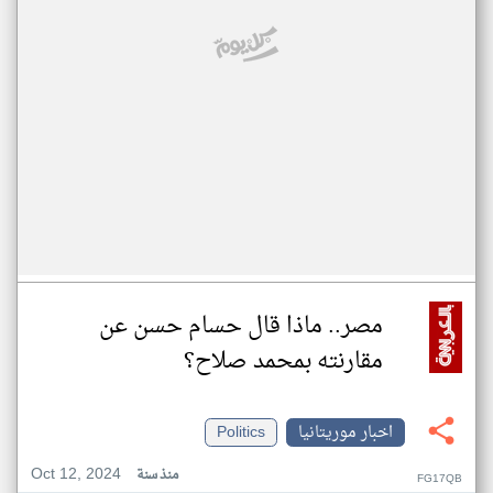
مصر.. ماذا قال حسام حسن عن
مقارنته بمحمد صلاح؟
اخبار موريتانيا
Politics
Oct 12, 2024
منذ سنة
FG17QB