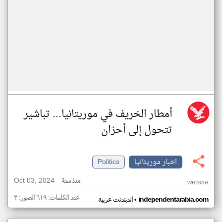
أمطار الخريف في موريتانيا... تباشير
تتحول إلى أحزان
اخبار موريتانيا
Politics
Oct 03, 2024
منذ سنة
WH28AH
عدد الكلمات: ٦١٩ الصور: ٢
•
independentarabia.com
اندبندنت عربية