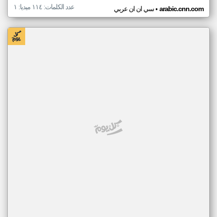
عدد الكلمات: ١١٤ ميديا: ١
•
arabic.cnn.com
سي ان ان عربي