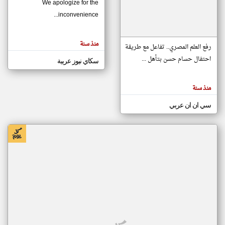
We apologize for the
inconvenience...
klyoum.com
تغيير الدولة
منذ سنة
تعبر
رفع العلم المصري.. تفاعل مع طريقة
مصادر الأخبار من موريتانيا
المقالات
الموجوده
احتفال حسام حسن بتأهل ...
سكاي نيوز عربية
اخبار موريتانيا على مدار الساعة
هنا عن
وجهة
نظر
أهم اخبار موريتانيا العاجلة والمباشرة
كاتبيها.
منذ سنة
سي ان ان عربي