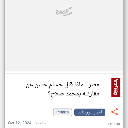
مصر.. ماذا قال حسام حسن عن
مقارنته بمحمد صلاح؟
اخبار موريتانيا
Politics
Oct 12, 2024
منذ سنة
FG17QB