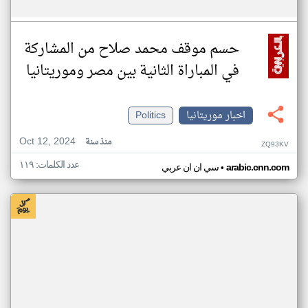
حسم موقف محمد صلاح من المشاركة
في المباراة الثانية بين مصر وموريتانيا
اخبار موريتانيا
Politics
Oct 12, 2024
منذ سنة
ZQ93KV
عدد الكلمات: ١١٩
•
arabic.cnn.com
سي ان ان عربي