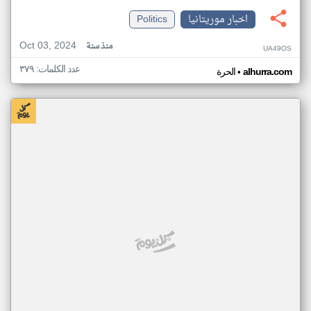
اخبار موريتانيا
Politics
Oct 03, 2024
منذ سنة
UA49OS
عدد الكلمات: ٣٧٩
•
alhurra.com
الحرة