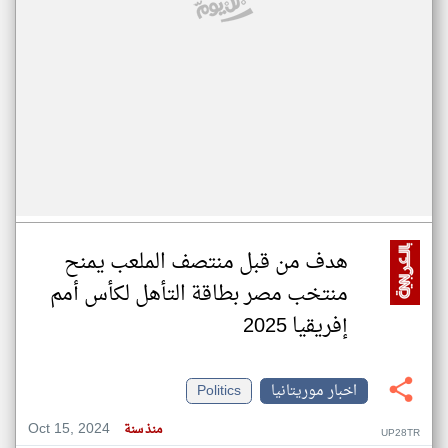
هدف من قبل منتصف الملعب يمنح
منتخب مصر بطاقة التأهل لكأس أمم
إفريقيا 2025
اخبار موريتانيا
Politics
Oct 15, 2024
منذ سنة
UP28TR