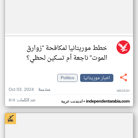
خطط موريتانيا لمكافحة "زوارق
الموت" ناجعة أم تسكين لحظي؟
اخبار موريتانيا
Politics
Oct 03, 2024
منذ سنة
WE05ZH
عدد الكلمات: ٥١٨
•
independentarabia.com
اندبندنت عربية