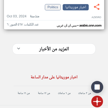
اخبار موريتانيا
Politics
Oct 03, 2024
منذ سنة
AZ95RO
عدد الكلمات: ٥٦٧ الصور: ٦
•
arabic.cnn.com
سي ان ان عربي
المزيد من الأخبار
اخبار موريتانيا على مدار الساعة
من ٣ ساعات
من ٦ ساعات
من ١٢ ساعة
من ١٦ ساعة