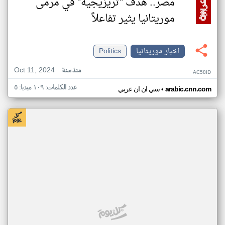
مصر.. هدف "تريزيجيه" في مرمى
موريتانيا يثير تفاعلاً
اخبار موريتانيا
Politics
Oct 11, 2024
منذ سنة
AC58ID
عدد الكلمات: ١٠٩ ميديا: ٥
•
arabic.cnn.com
سي ان ان عربي