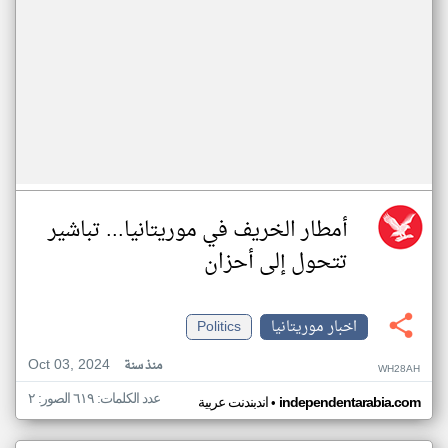
أمطار الخريف في موريتانيا... تباشير
تتحول إلى أحزان
اخبار موريتانيا
Politics
Oct 03, 2024
منذ سنة
WH28AH
عدد الكلمات: ٦١٩ الصور: ٢
•
independentarabia.com
اندبندنت عربية