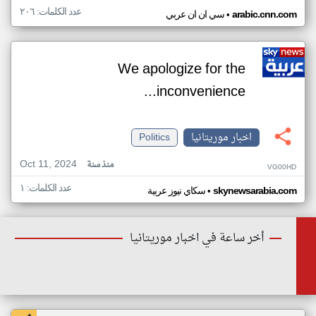
عدد الكلمات: ٢٠٦
•
arabic.cnn.com
سي ان ان عربي
We apologize for the
inconvenience...
اخبار موريتانيا
Politics
Oct 11, 2024
منذ سنة
VG00HD
عدد الكلمات: ١
•
skynewsarabia.com
سكاي نيوز عربية
أخر ساعة في اخبار موريتانيا