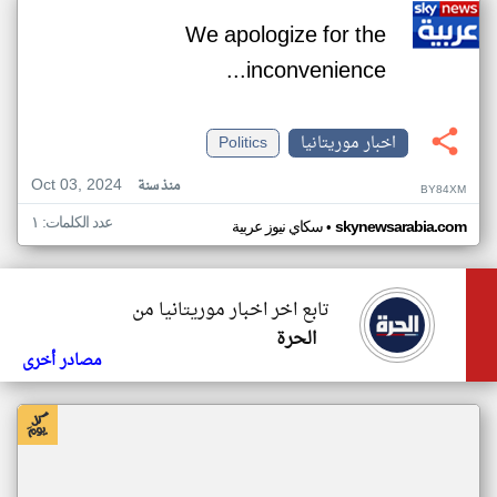
We apologize for the
inconvenience...
اخبار موريتانيا
Politics
Oct 03, 2024
منذ سنة
BY84XM
عدد الكلمات: ١
•
skynewsarabia.com
سكاي نيوز عربية
تابع اخر اخبار موريتانيا من
الحرة
مصادر أخرى