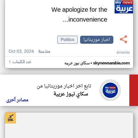
We apologize for the
inconvenience...
اخبار موريتانيا
Politics
Oct 03, 2024
منذ سنة
BY84XM
عدد الكلمات: ١
•
skynewsarabia.com
سكاي نيوز عربية
تابع اخر اخبار موريتانيا من
سكاي نيوز عربية
مصادر أخرى