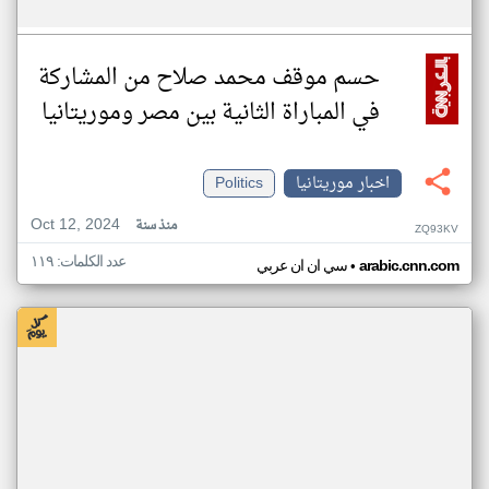
حسم موقف محمد صلاح من المشاركة
في المباراة الثانية بين مصر وموريتانيا
اخبار موريتانيا
Politics
Oct 12, 2024
منذ سنة
ZQ93KV
عدد الكلمات: ١١٩
•
arabic.cnn.com
سي ان ان عربي