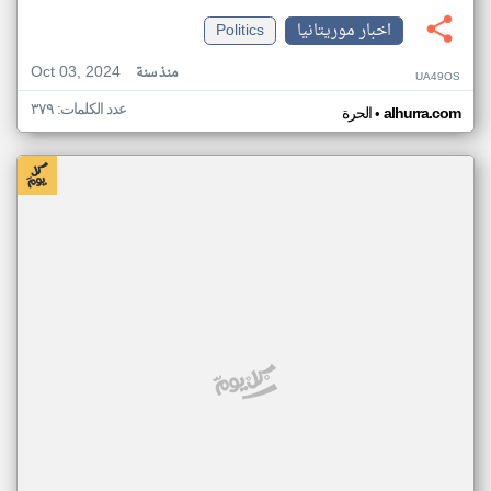
اخبار موريتانيا
Politics
Oct 03, 2024
منذ سنة
UA49OS
عدد الكلمات: ٣٧٩
•
alhurra.com
الحرة