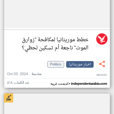
خطط موريتانيا لمكافحة "زوارق
الموت" ناجعة أم تسكين لحظي؟
اخبار موريتانيا
Politics
Oct 03, 2024
منذ سنة
WE05ZH
عدد الكلمات: ٥١٨
•
independentarabia.com
اندبندنت عربية