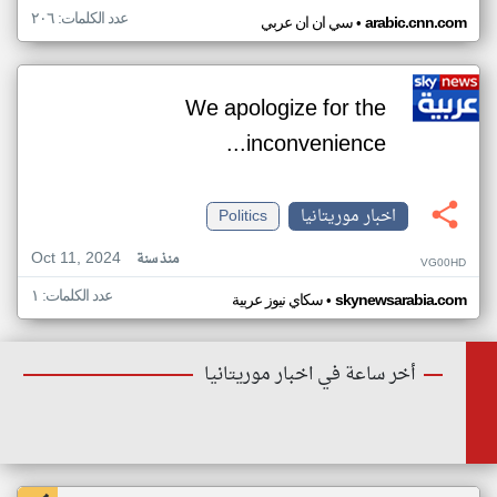
عدد الكلمات: ٢٠٦
•
arabic.cnn.com
سي ان ان عربي
We apologize for the
inconvenience...
اخبار موريتانيا
Politics
Oct 11, 2024
منذ سنة
VG00HD
عدد الكلمات: ١
•
skynewsarabia.com
سكاي نيوز عربية
أخر ساعة في اخبار موريتانيا