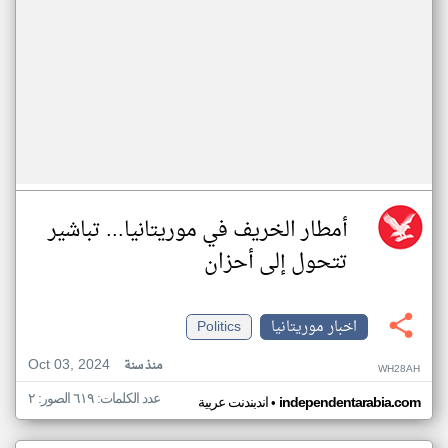
أمطار الخريف في موريتانيا... تباشير
تتحول إلى أحزان
اخبار موريتانيا
Politics
Oct 03, 2024
منذ سنة
WH28AH
عدد الكلمات: ٦١٩ الصور: ٢
•
independentarabia.com
اندبندنت عربية