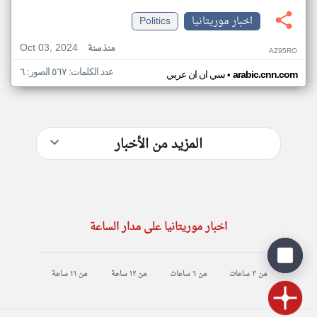
اخبار موريتانيا
Politics
Oct 03, 2024
منذ سنة
AZ95RO
عدد الكلمات: ٥٦٧ الصور: ٦
•
arabic.cnn.com
سي ان ان عربي
المزيد من الأخبار
اخبار موريتانيا على مدار الساعة
من ٣ ساعات
من ٦ ساعات
من ١٢ ساعة
من ١٦ ساعة