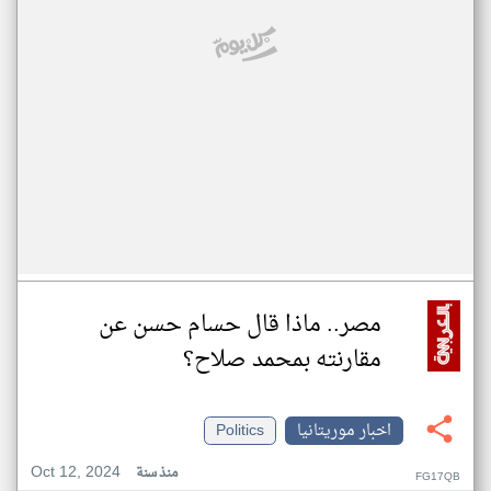
مصر.. ماذا قال حسام حسن عن
مقارنته بمحمد صلاح؟
اخبار موريتانيا
Politics
Oct 12, 2024
منذ سنة
FG17QB