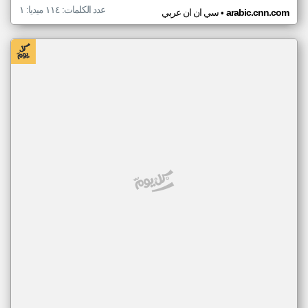
عدد الكلمات: ١١٤ ميديا: ١
•
arabic.cnn.com
سي ان ان عربي