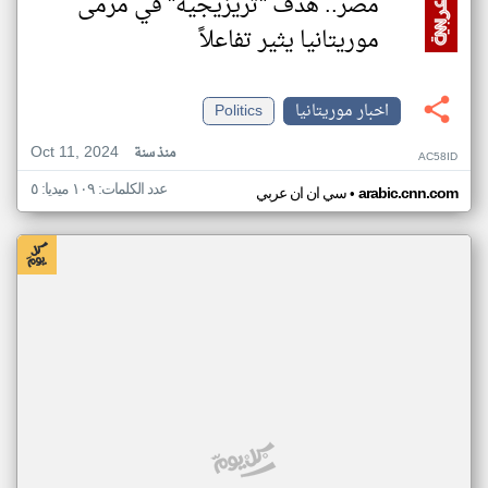
مصر.. هدف "تريزيجيه" في مرمى
موريتانيا يثير تفاعلاً
اخبار موريتانيا
Politics
Oct 11, 2024
منذ سنة
AC58ID
عدد الكلمات: ١٠٩ ميديا: ٥
•
arabic.cnn.com
سي ان ان عربي