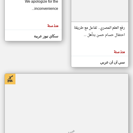
We apologize for the
inconvenience...
klyoum.com
تغيير الدولة
منذ سنة
تعبر
رفع العلم المصري.. تفاعل مع طريقة
مصادر الأخبار من موريتانيا
المقالات
الموجوده
احتفال حسام حسن بتأهل ...
سكاي نيوز عربية
اخبار موريتانيا على مدار الساعة
هنا عن
وجهة
نظر
أهم اخبار موريتانيا العاجلة والمباشرة
كاتبيها.
منذ سنة
سي ان ان عربي