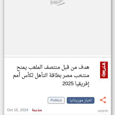
هدف من قبل منتصف الملعب يمنح
منتخب مصر بطاقة التأهل لكأس أمم
إفريقيا 2025
اخبار موريتانيا
Politics
Oct 15, 2024
منذ سنة
UP28TR