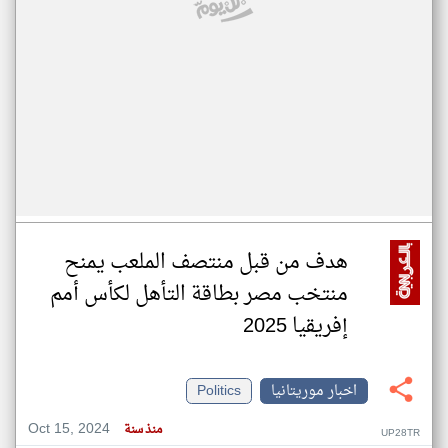
هدف من قبل منتصف الملعب يمنح
منتخب مصر بطاقة التأهل لكأس أمم
إفريقيا 2025
اخبار موريتانيا
Politics
Oct 15, 2024
منذ سنة
UP28TR