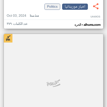
اخبار موريتانيا
Politics
Oct 03, 2024
منذ سنة
UA49OS
عدد الكلمات: ٣٧٩
•
alhurra.com
الحرة