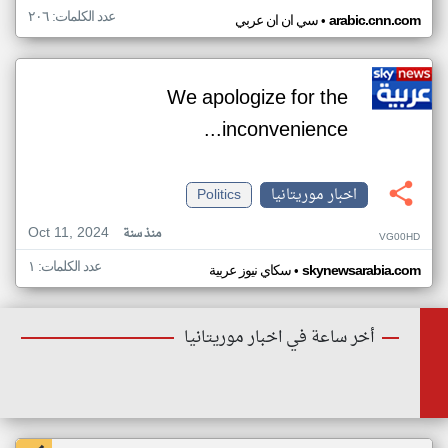
عدد الكلمات: ٢٠٦
•
arabic.cnn.com
سي ان ان عربي
We apologize for the
inconvenience...
اخبار موريتانيا
Politics
Oct 11, 2024
منذ سنة
VG00HD
عدد الكلمات: ١
•
skynewsarabia.com
سكاي نيوز عربية
أخر ساعة في اخبار موريتانيا