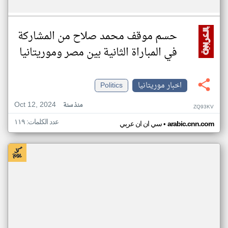
حسم موقف محمد صلاح من المشاركة
في المباراة الثانية بين مصر وموريتانيا
اخبار موريتانيا
Politics
Oct 12, 2024
منذ سنة
ZQ93KV
عدد الكلمات: ١١٩
•
arabic.cnn.com
سي ان ان عربي