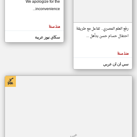
We apologize for the
inconvenience...
klyoum.com
تغيير الدولة
منذ سنة
تعبر
رفع العلم المصري.. تفاعل مع طريقة
مصادر الأخبار من موريتانيا
المقالات
الموجوده
احتفال حسام حسن بتأهل ...
سكاي نيوز عربية
اخبار موريتانيا على مدار الساعة
هنا عن
وجهة
نظر
أهم اخبار موريتانيا العاجلة والمباشرة
كاتبيها.
منذ سنة
سي ان ان عربي