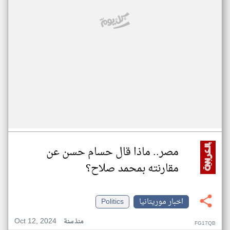
مصر.. ماذا قال حسام حسن عن
مقارنته بمحمد صلاح؟
اخبار موريتانيا
Politics
Oct 12, 2024
منذ سنة
FG17QB