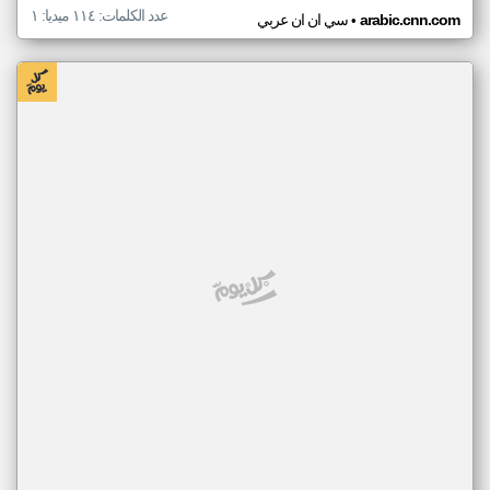
عدد الكلمات: ١١٤ ميديا: ١
•
arabic.cnn.com
سي ان ان عربي