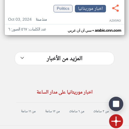
اخبار موريتانيا
Politics
Oct 03, 2024
منذ سنة
AZ95RO
عدد الكلمات: ٥٦٧ الصور: ٦
•
arabic.cnn.com
سي ان ان عربي
المزيد من الأخبار
اخبار موريتانيا على مدار الساعة
من ٣ ساعات
من ٦ ساعات
من ١٢ ساعة
من ١٦ ساعة