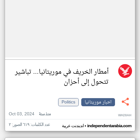
أمطار الخريف في موريتانيا... تباشير
تتحول إلى أحزان
اخبار موريتانيا
Politics
Oct 03, 2024
منذ سنة
WH28AH
عدد الكلمات: ٦١٩ الصور: ٢
•
independentarabia.com
اندبندنت عربية