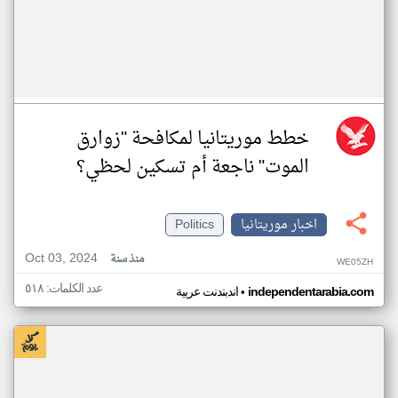
خطط موريتانيا لمكافحة "زوارق
الموت" ناجعة أم تسكين لحظي؟
اخبار موريتانيا
Politics
Oct 03, 2024
منذ سنة
WE05ZH
عدد الكلمات: ٥١٨
•
independentarabia.com
اندبندنت عربية