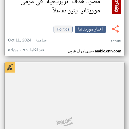
مصر.. هدف "تريزيجيه" في مرمى
موريتانيا يثير تفاعلاً
اخبار موريتانيا
Politics
Oct 11, 2024
منذ سنة
AC58ID
عدد الكلمات: ١٠٩ ميديا: ٥
•
arabic.cnn.com
سي ان ان عربي