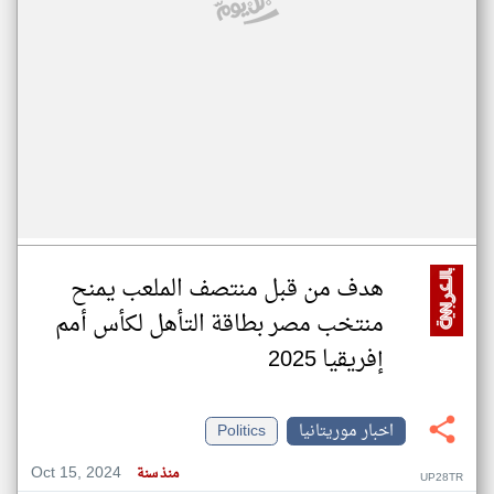
هدف من قبل منتصف الملعب يمنح
منتخب مصر بطاقة التأهل لكأس أمم
إفريقيا 2025
اخبار موريتانيا
Politics
Oct 15, 2024
منذ سنة
UP28TR