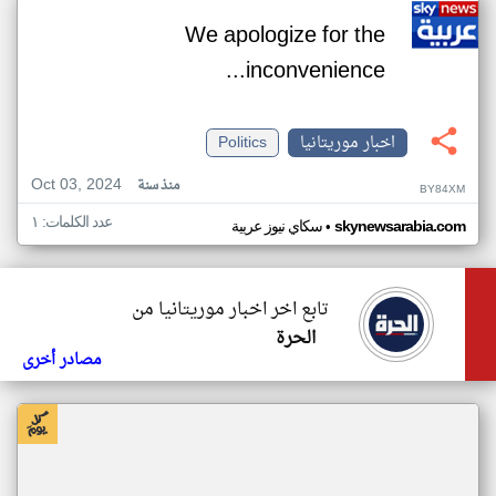
We apologize for the
inconvenience...
اخبار موريتانيا
Politics
Oct 03, 2024
منذ سنة
BY84XM
عدد الكلمات: ١
•
skynewsarabia.com
سكاي نيوز عربية
تابع اخر اخبار موريتانيا من
الحرة
مصادر أخرى