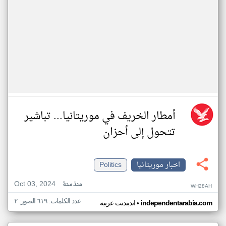
أمطار الخريف في موريتانيا... تباشير
تتحول إلى أحزان
اخبار موريتانيا
Politics
Oct 03, 2024
منذ سنة
WH28AH
عدد الكلمات: ٦١٩ الصور: ٢
•
independentarabia.com
اندبندنت عربية