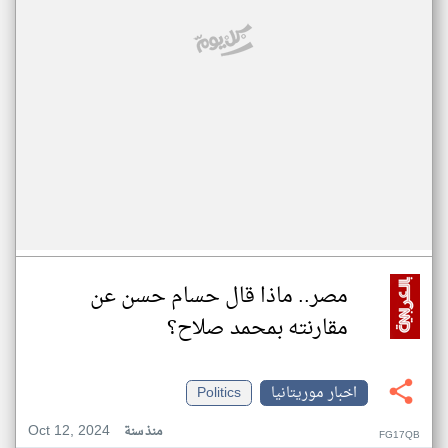
مصر.. ماذا قال حسام حسن عن
مقارنته بمحمد صلاح؟
اخبار موريتانيا
Politics
Oct 12, 2024
منذ سنة
FG17QB