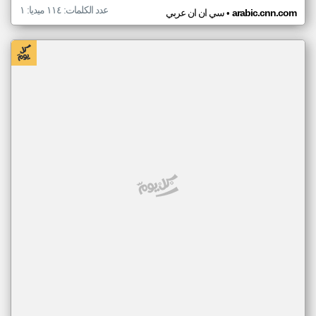
عدد الكلمات: ١١٤ ميديا: ١
•
arabic.cnn.com
سي ان ان عربي