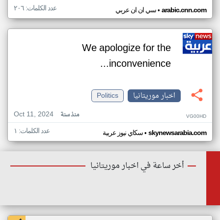
عدد الكلمات: ٢٠٦
•
arabic.cnn.com
سي ان ان عربي
We apologize for the
inconvenience...
اخبار موريتانيا
Politics
Oct 11, 2024
منذ سنة
VG00HD
عدد الكلمات: ١
•
skynewsarabia.com
سكاي نيوز عربية
أخر ساعة في اخبار موريتانيا