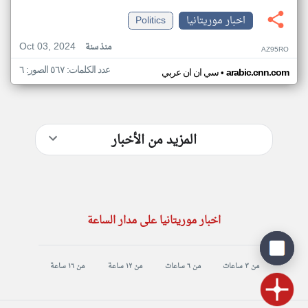
اخبار موريتانيا
Politics
Oct 03, 2024
منذ سنة
AZ95RO
عدد الكلمات: ٥٦٧ الصور: ٦
•
arabic.cnn.com
سي ان ان عربي
المزيد من الأخبار
اخبار موريتانيا على مدار الساعة
من ٣ ساعات
من ٦ ساعات
من ١٢ ساعة
من ١٦ ساعة