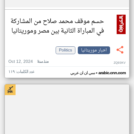
حسم موقف محمد صلاح من المشاركة
في المباراة الثانية بين مصر وموريتانيا
اخبار موريتانيا
Politics
Oct 12, 2024
منذ سنة
ZQ93KV
عدد الكلمات: ١١٩
•
arabic.cnn.com
سي ان ان عربي