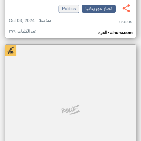
اخبار موريتانيا
Politics
Oct 03, 2024
منذ سنة
UA49OS
عدد الكلمات: ٣٧٩
•
alhurra.com
الحرة