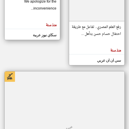
We apologize for the
inconvenience...
klyoum.com
تغيير الدولة
منذ سنة
تعبر
رفع العلم المصري.. تفاعل مع طريقة
مصادر الأخبار من موريتانيا
المقالات
الموجوده
احتفال حسام حسن بتأهل ...
سكاي نيوز عربية
اخبار موريتانيا على مدار الساعة
هنا عن
وجهة
نظر
أهم اخبار موريتانيا العاجلة والمباشرة
كاتبيها.
منذ سنة
سي ان ان عربي