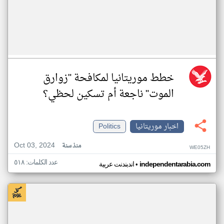
خطط موريتانيا لمكافحة "زوارق
الموت" ناجعة أم تسكين لحظي؟
اخبار موريتانيا
Politics
Oct 03, 2024
منذ سنة
WE05ZH
عدد الكلمات: ٥١٨
•
independentarabia.com
اندبندنت عربية