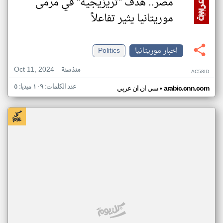
مصر.. هدف "تريزيجيه" في مرمى
موريتانيا يثير تفاعلاً
اخبار موريتانيا
Politics
Oct 11, 2024
منذ سنة
AC58ID
عدد الكلمات: ١٠٩ ميديا: ٥
•
arabic.cnn.com
سي ان ان عربي