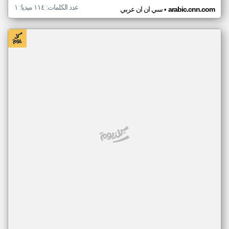
عدد الكلمات: ١١٤ ميديا: ١
•
arabic.cnn.com
سي ان ان عربي