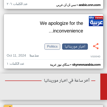
عدد الكلمات: ٢٠٦
•
arabic.cnn.com
سي ان ان عربي
We apologize for the
inconvenience...
اخبار موريتانيا
Politics
Oct 11, 2024
منذ سنة
VG00HD
عدد الكلمات: ١
•
skynewsarabia.com
سكاي نيوز عربية
أخر ساعة في اخبار موريتانيا