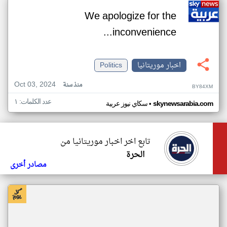
We apologize for the
inconvenience...
اخبار موريتانيا
Politics
Oct 03, 2024
منذ سنة
BY84XM
عدد الكلمات: ١
•
skynewsarabia.com
سكاي نيوز عربية
تابع اخر اخبار موريتانيا من
الحرة
مصادر أخرى