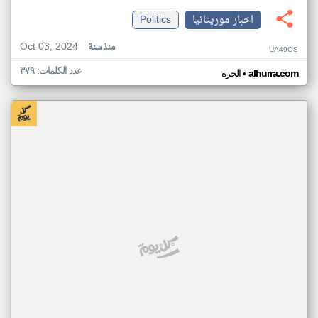
اخبار موريتانيا
Politics
Oct 03, 2024
منذ سنة
UA49OS
عدد الكلمات: ٣٧٩
•
alhurra.com
الحرة