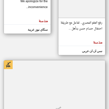
We apologize for the
inconvenience...
klyoum.com
تغيير الدولة
منذ سنة
تعبر
رفع العلم المصري.. تفاعل مع طريقة
مصادر الأخبار من موريتانيا
المقالات
الموجوده
احتفال حسام حسن بتأهل ...
سكاي نيوز عربية
اخبار موريتانيا على مدار الساعة
هنا عن
وجهة
نظر
أهم اخبار موريتانيا العاجلة والمباشرة
كاتبيها.
منذ سنة
سي ان ان عربي