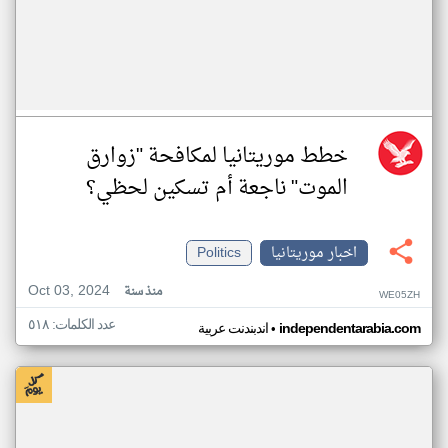
خطط موريتانيا لمكافحة "زوارق
الموت" ناجعة أم تسكين لحظي؟
اخبار موريتانيا
Politics
Oct 03, 2024
منذ سنة
WE05ZH
عدد الكلمات: ٥١٨
•
independentarabia.com
اندبندنت عربية