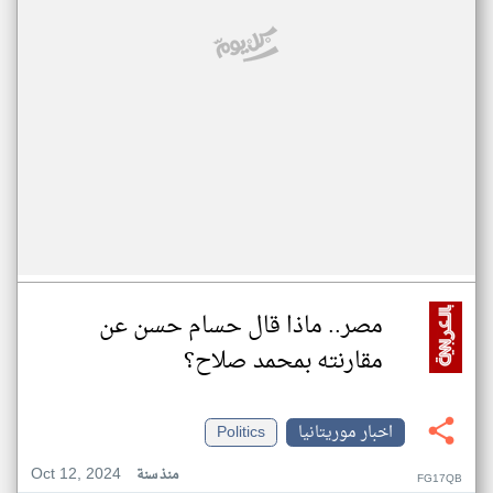
مصر.. ماذا قال حسام حسن عن
مقارنته بمحمد صلاح؟
اخبار موريتانيا
Politics
Oct 12, 2024
منذ سنة
FG17QB