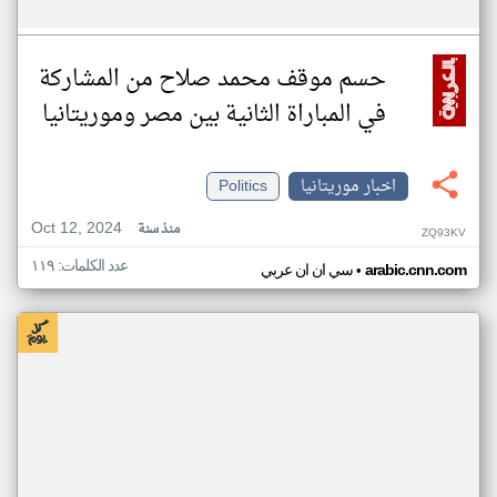
حسم موقف محمد صلاح من المشاركة
في المباراة الثانية بين مصر وموريتانيا
اخبار موريتانيا
Politics
Oct 12, 2024
منذ سنة
ZQ93KV
عدد الكلمات: ١١٩
•
arabic.cnn.com
سي ان ان عربي