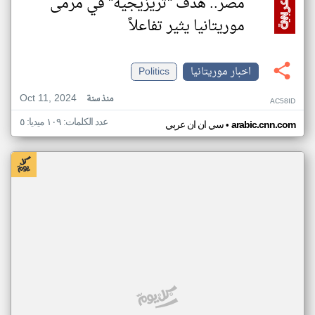
مصر.. هدف "تريزيجيه" في مرمى
موريتانيا يثير تفاعلاً
اخبار موريتانيا
Politics
Oct 11, 2024
منذ سنة
AC58ID
عدد الكلمات: ١٠٩ ميديا: ٥
•
arabic.cnn.com
سي ان ان عربي