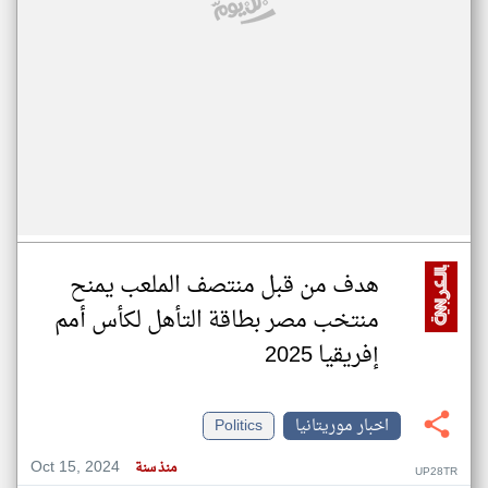
هدف من قبل منتصف الملعب يمنح
منتخب مصر بطاقة التأهل لكأس أمم
إفريقيا 2025
اخبار موريتانيا
Politics
Oct 15, 2024
منذ سنة
UP28TR