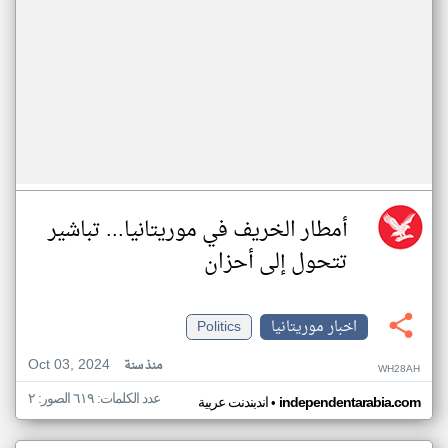
أمطار الخريف في موريتانيا... تباشير
تتحول إلى أحزان
اخبار موريتانيا
Politics
Oct 03, 2024
منذ سنة
WH28AH
عدد الكلمات: ٦١٩ الصور: ٢
•
independentarabia.com
اندبندنت عربية