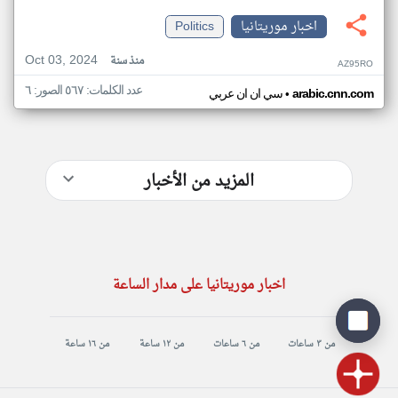
اخبار موريتانيا
Politics
Oct 03, 2024
منذ سنة
AZ95RO
عدد الكلمات: ٥٦٧ الصور: ٦
•
arabic.cnn.com
سي ان ان عربي
المزيد من الأخبار
اخبار موريتانيا على مدار الساعة
من ٣ ساعات
من ٦ ساعات
من ١٢ ساعة
من ١٦ ساعة