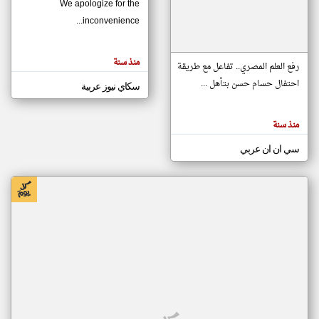
We apologize for the
inconvenience...
klyoum.com
تغيير الدولة
منذ سنة
تعبر
رفع العلم المصري.. تفاعل مع طريقة
مصادر الأخبار من موريتانيا
المقالات
الموجوده
احتفال حسام حسن بتأهل ...
سكاي نيوز عربية
اخبار موريتانيا على مدار الساعة
هنا عن
وجهة
نظر
أهم اخبار موريتانيا العاجلة والمباشرة
كاتبيها.
منذ سنة
سي ان ان عربي