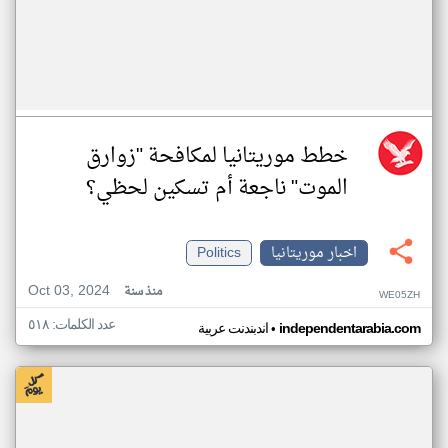
خطط موريتانيا لمكافحة "زوارق
الموت" ناجعة أم تسكين لحظي؟
اخبار موريتانيا
Politics
Oct 03, 2024
منذ سنة
WE05ZH
عدد الكلمات: ٥١٨
•
independentarabia.com
اندبندنت عربية