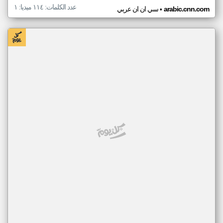
عدد الكلمات: ١١٤ ميديا: ١
•
arabic.cnn.com
سي ان ان عربي