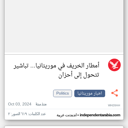
أمطار الخريف في موريتانيا... تباشير
تتحول إلى أحزان
اخبار موريتانيا
Politics
Oct 03, 2024
منذ سنة
WH28AH
عدد الكلمات: ٦١٩ الصور: ٢
•
independentarabia.com
اندبندنت عربية