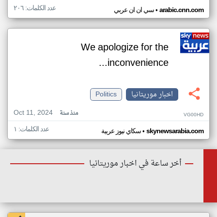
عدد الكلمات: ٢٠٦
•
arabic.cnn.com
سي ان ان عربي
We apologize for the
inconvenience...
اخبار موريتانيا
Politics
Oct 11, 2024
منذ سنة
VG00HD
عدد الكلمات: ١
•
skynewsarabia.com
سكاي نيوز عربية
أخر ساعة في اخبار موريتانيا