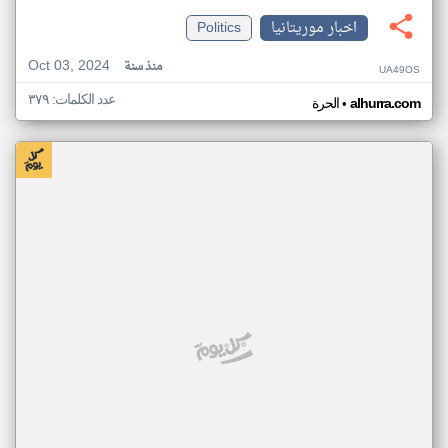
اخبار موريتانيا
Politics
Oct 03, 2024
منذ سنة
UA49OS
عدد الكلمات: ٣٧٩
•
alhurra.com
الحرة