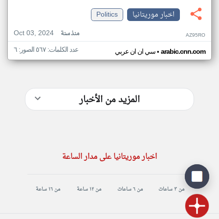
اخبار موريتانيا
Politics
Oct 03, 2024
منذ سنة
AZ95RO
عدد الكلمات: ٥٦٧ الصور: ٦
•
arabic.cnn.com
سي ان ان عربي
المزيد من الأخبار
اخبار موريتانيا على مدار الساعة
من ٣ ساعات
من ٦ ساعات
من ١٢ ساعة
من ١٦ ساعة