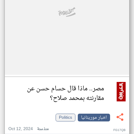
مصر.. ماذا قال حسام حسن عن
مقارنته بمحمد صلاح؟
اخبار موريتانيا
Politics
Oct 12, 2024
منذ سنة
FG17QB