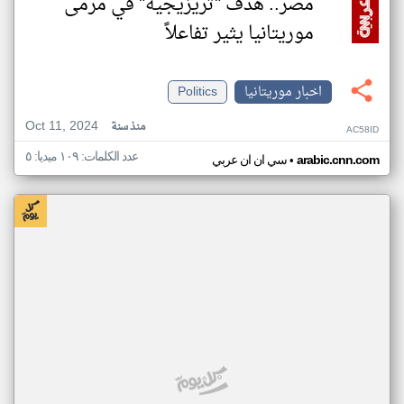
مصر.. هدف "تريزيجيه" في مرمى
موريتانيا يثير تفاعلاً
اخبار موريتانيا
Politics
Oct 11, 2024
منذ سنة
AC58ID
عدد الكلمات: ١٠٩ ميديا: ٥
•
arabic.cnn.com
سي ان ان عربي