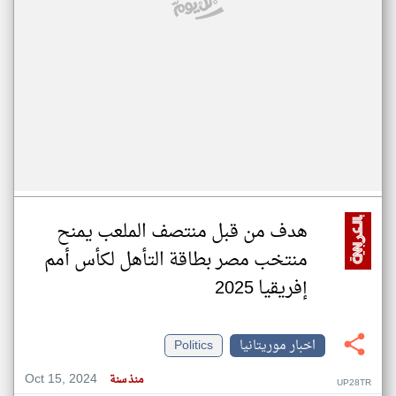
هدف من قبل منتصف الملعب يمنح
منتخب مصر بطاقة التأهل لكأس أمم
إفريقيا 2025
اخبار موريتانيا
Politics
Oct 15, 2024
منذ سنة
UP28TR