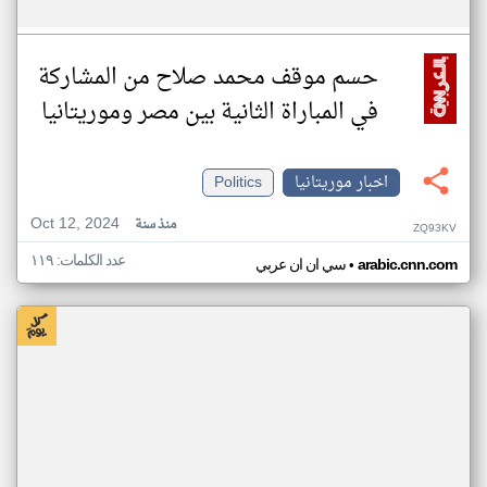
حسم موقف محمد صلاح من المشاركة
في المباراة الثانية بين مصر وموريتانيا
اخبار موريتانيا
Politics
Oct 12, 2024
منذ سنة
ZQ93KV
عدد الكلمات: ١١٩
•
arabic.cnn.com
سي ان ان عربي