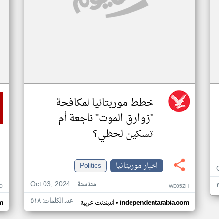
خطط موريتانيا لمكافحة
"زوارق الموت" ناجعة أم
تسكين لحظي؟
اخبار موريتانيا
Politics
Oct 03, 2024
منذ سنة
O
WE05ZH
عدد الكلمات: ٥١٨
•
independentarabia.com
اندبندنت عربية
m