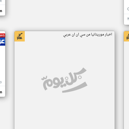
R
m
اخبار موريتانيا من سي ان ان عربي
D
m