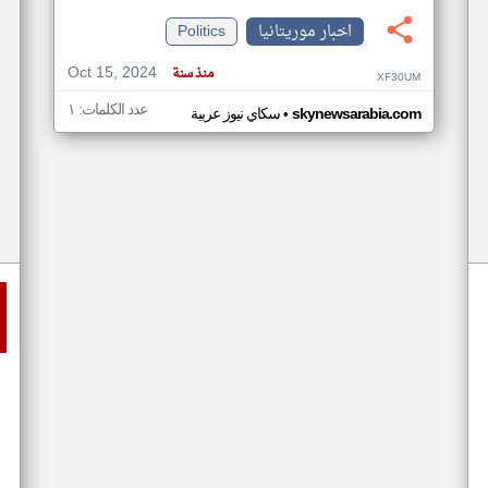
اخبار موريتانيا
Politics
Oct 15, 2024
منذ سنة
XF30UM
عدد الكلمات: ١
•
skynewsarabia.com
سكاي نيوز عربية