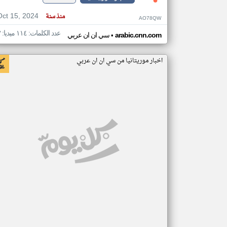
Oct 15, 2024
منذ سنة
AO78QW
عدد الكلمات: ١١٤ ميديا: ٣
•
arabic.cnn.com
سي ان ان عربي
اخبار موريتانيا من سي ان ان عربي