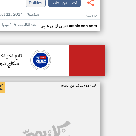
اخبار موريتانيا
Politics
Oct 11, 2024
منذ سنة
AC58ID
عدد الكلمات: ١٠٩ ميديا: ٥
•
arabic.cnn.com
سي ان ان عربي
تابع اخر اخب
سكاي نيوز
اخبار موريتانيا من الحرة