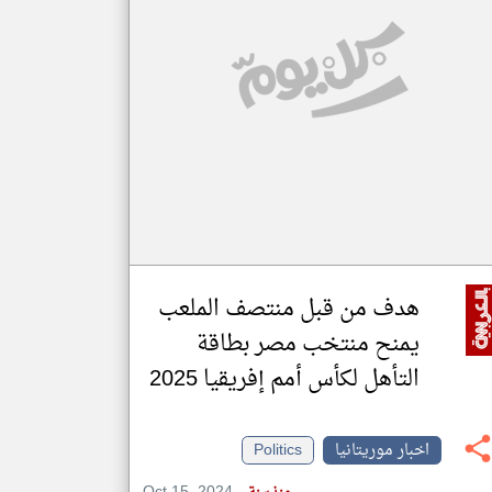
klyoum.com
تغيير الدولة
مصادر الأخبار من موريتانيا
اخبار موريتانيا على مدار الساعة
أهم اخبار موريتانيا العاجلة والمباشرة
هدف من قبل منتصف الملعب
يمنح منتخب مصر بطاقة
التأهل لكأس أمم إفريقيا 2025
اخبار موريتانيا
Politics