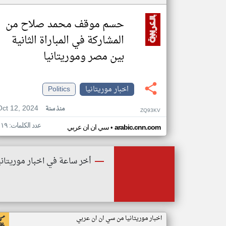
حسم موقف محمد صلاح من
المشاركة في المباراة الثانية
بين مصر وموريتانيا
اخبار موريتانيا
Politics
Oct 12, 2024
منذ سنة
ZQ93KV
عدد الكلمات: ١١٩
•
arabic.cnn.com
سي ان ان عربي
أخر ساعة في اخبار موريتاني
اخبار موريتانيا من سي ان ان عربي