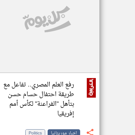
تعبر
المقالات
الموجوده
هنا عن
وجهة
نظر
كاتبيها.
رفع العلم المصري.. تفاعل مع
طريقة احتفال حسام حسن
بتأهل "الفراعنة" لكأس أمم
إفريقيا
اخبار موريتانيا
Politics