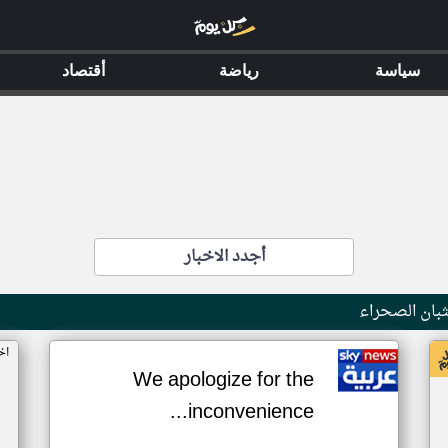
سياسة
رياضة
أقتصاد
أجدد الاخبار
بان الصحراء
اخ
We apologize for the
inconvenience...