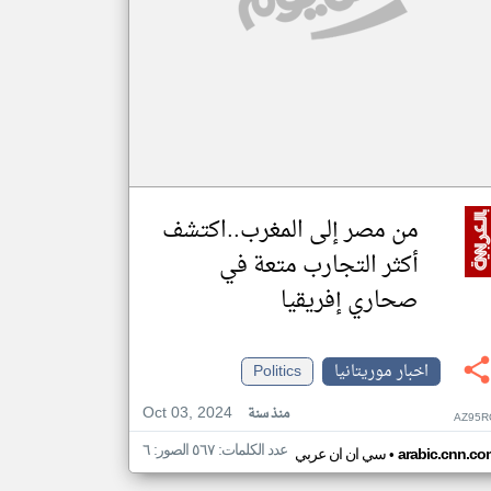
من مصر إلى المغرب..اكتشف
أكثر التجارب متعة في
صحاري إفريقيا
اخبار موريتانيا
Politics
Oct 03, 2024
منذ سنة
AZ95R
عدد الكلمات: ٥٦٧ الصور: ٦
•
arabic.cnn.co
سي ان ان عربي