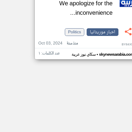
We apologize for the
inconvenience...
اخبار موريتانيا
Politics
Oct 03, 2024
منذ سنة
BY84X
عدد الكلمات: ١
•
skynewsarabia.co
سكاي نيوز عربية