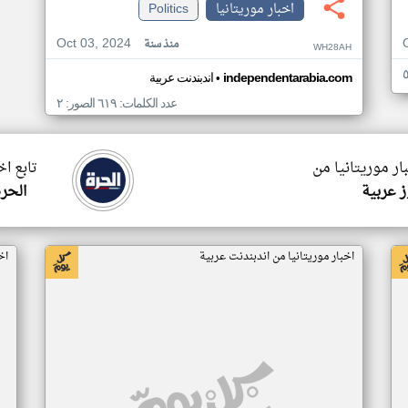
اخبار موريتانيا
Politics
Oct 03, 2024
منذ سنة
WH28AH
•
independentarabia.com
اندبندنت عربية
عدد الكلمات: ٦١٩ الصور: ٢
ار موريتانيا من
تابع اخ
 عربية
الحرة
اخبار موريتانيا من اندبندنت عربية
اخ