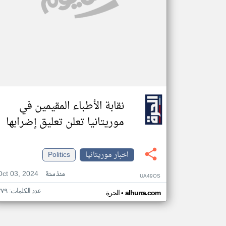
نقابة الأطباء المقيمين في
موريتانيا تعلن تعليق إضرابها
اخبار موريتانيا
Politics
Oct 03, 2024
منذ سنة
UA49OS
عدد الكلمات: ٣٧٩
•
alhurra.com
الحرة