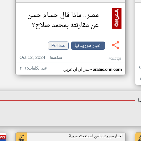
مصر.. ماذا قال حسام حسن
عن مقارنته بمحمد صلاح؟
اخبار موريتانيا
Politics
Oct 12, 2024
منذ سنة
FG17QB
عدد الكلمات: ٢٠٦
•
arabic.cnn.com
سي ان ان عربي
ا
اخبار موريتانيا من اندبندنت عربية