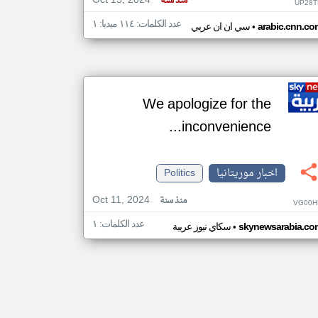
Oct 15, 2024
منذ سنة
UP28T
عدد الكلمات: ١١٤ ميديا: ١
•
arabic.cnn.co
سي ان ان عربي
We apologize for the
inconvenience...
اخبار موريتانيا
Politics
Oct 11, 2024
منذ سنة
VG00H
عدد الكلمات: ١
•
skynewsarabia.co
سكاي نيوز عربية