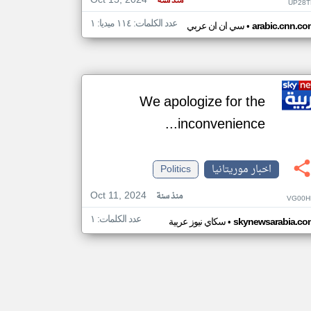
Oct 15, 2024
منذ سنة
UP28T
عدد الكلمات: ١١٤ ميديا: ١
•
arabic.cnn.co
سي ان ان عربي
We apologize for the
inconvenience...
اخبار موريتانيا
Politics
Oct 11, 2024
منذ سنة
VG00H
عدد الكلمات: ١
•
skynewsarabia.co
سكاي نيوز عربية