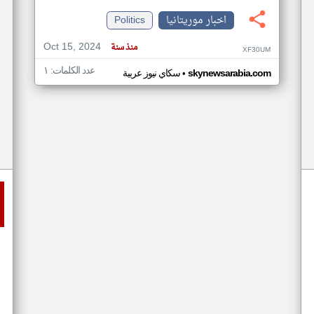
اخبار موريتانيا
Politics
Oct 15, 2024
منذ سنة
XF30UM
عدد الكلمات: ١
•
skynewsarabia.com
سكاي نيوز عربية