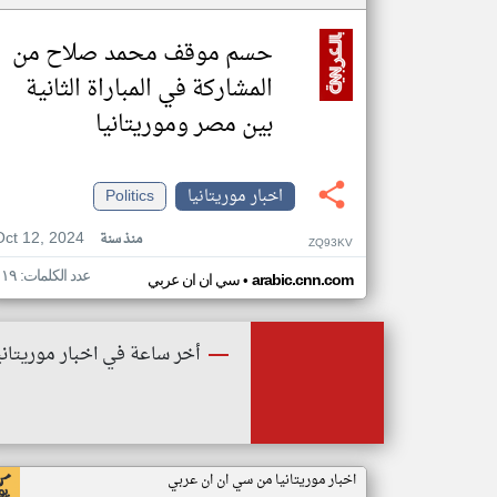
حسم موقف محمد صلاح من
المشاركة في المباراة الثانية
بين مصر وموريتانيا
اخبار موريتانيا
Politics
Oct 12, 2024
منذ سنة
ZQ93KV
عدد الكلمات: ١١٩
•
arabic.cnn.com
سي ان ان عربي
أخر ساعة في اخبار موريتاني
اخبار موريتانيا من سي ان ان عربي