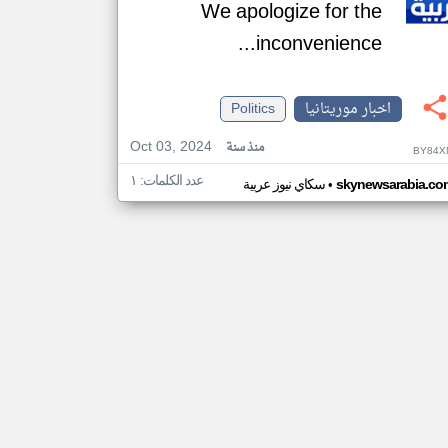
We apologize for the
inconvenience...
اخبار موريتانيا
Politics
Oct 03, 2024
منذ سنة
BY84X
عدد الكلمات: ١
•
skynewsarabia.co
سكاي نيوز عربية