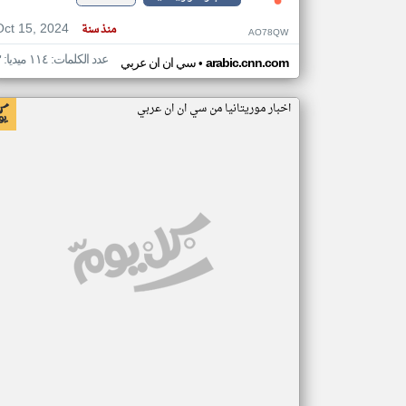
Oct 15, 2024
منذ سنة
AO78QW
عدد الكلمات: ١١٤ ميديا: ٣
•
arabic.cnn.com
سي ان ان عربي
اخبار موريتانيا من سي ان ان عربي