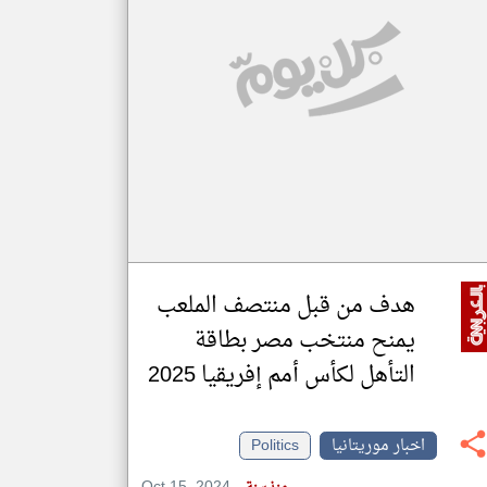
klyoum.com
تغيير الدولة
مصادر الأخبار من موريتانيا
اخبار موريتانيا على مدار الساعة
أهم اخبار موريتانيا العاجلة والمباشرة
هدف من قبل منتصف الملعب
يمنح منتخب مصر بطاقة
التأهل لكأس أمم إفريقيا 2025
اخبار موريتانيا
Politics