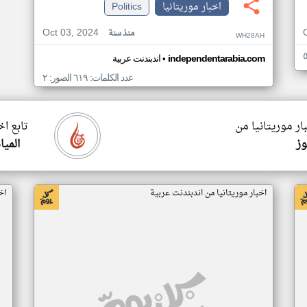
اخبار موريتانيا
Politics
Oct 03, 2024
منذ سنة
WH28AH
•
independentarabia.com
اندبندنت عربية
عدد الكلمات: ٦١٩ الصور: ٢
ار موريتانيا من
تابع اخ
وز
الميا
اخبار موريتانيا من اندبندنت عربية
اخ