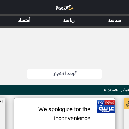
سياسة
رياضة
أقتصاد
أجدد الاخبار
بان الصحراء
اخ
We apologize for the
inconvenience...