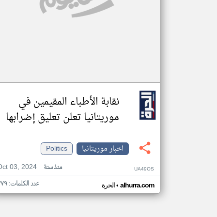
نقابة الأطباء المقيمين في
موريتانيا تعلن تعليق إضرابها
اخبار موريتانيا
Politics
Oct 03, 2024
منذ سنة
UA49OS
عدد الكلمات: ٣٧٩
•
alhurra.com
الحرة