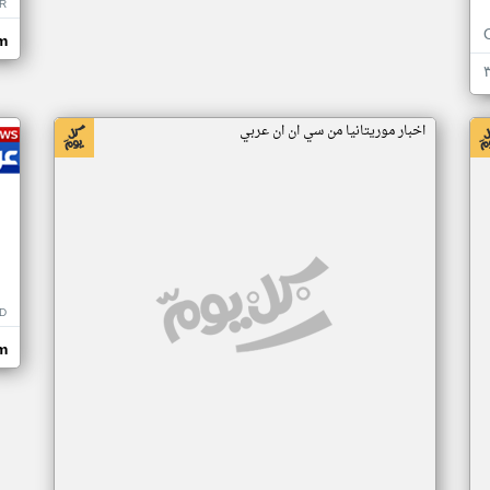
R
m
اخبار موريتانيا من سي ان ان عربي
D
m