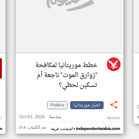
خطط موريتانيا لمكافحة
"زوارق الموت" ناجعة أم
تسكين لحظي؟
اخبار موريتانيا
Politics
Oct 03, 2024
منذ سنة
O
WE05ZH
عدد الكلمات: ٥١٨
•
independentarabia.com
اندبندنت عربية
m