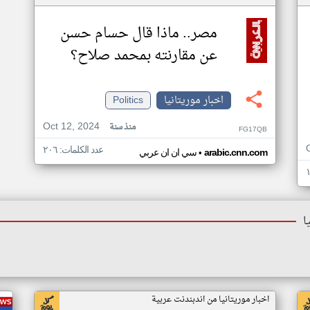
مصر.. ماذا قال حسام حسن
عن مقارنته بمحمد صلاح؟
اخبار موريتانيا
Politics
Oct 12, 2024
منذ سنة
FG17QB
عدد الكلمات: ٢٠٦
•
arabic.cnn.com
سي ان ان عربي
ا
اخبار موريتانيا من اندبندنت عربية