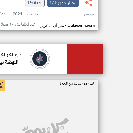
اخبار موريتانيا
Politics
Oct 11, 2024
منذ سنة
AC58ID
عدد الكلمات: ١٠٩ ميديا: ٥
•
arabic.cnn.com
سي ان ان عربي
تابع اخر اخب
النهضة ني
اخبار موريتانيا من الحرة