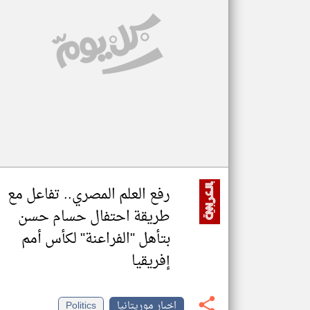
تعبر
المقالات
الموجوده
هنا عن
وجهة
نظر
كاتبيها.
رفع العلم المصري.. تفاعل مع
طريقة احتفال حسام حسن
بتأهل "الفراعنة" لكأس أمم
إفريقيا
اخبار موريتانيا
Politics