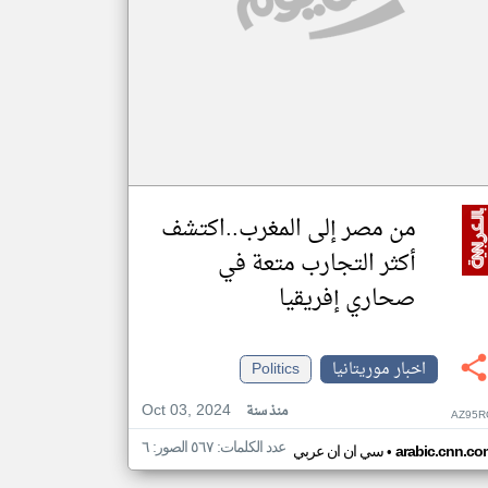
من مصر إلى المغرب..اكتشف
أكثر التجارب متعة في
صحاري إفريقيا
اخبار موريتانيا
Politics
Oct 03, 2024
منذ سنة
AZ95R
عدد الكلمات: ٥٦٧ الصور: ٦
•
arabic.cnn.co
سي ان ان عربي