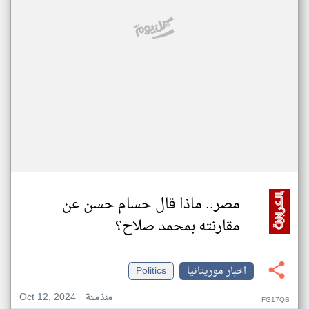
مصر.. ماذا قال حسام حسن عن
مقارنته بمحمد صلاح؟
اخبار موريتانيا
Politics
Oct 12, 2024
منذ سنة
FG17QB