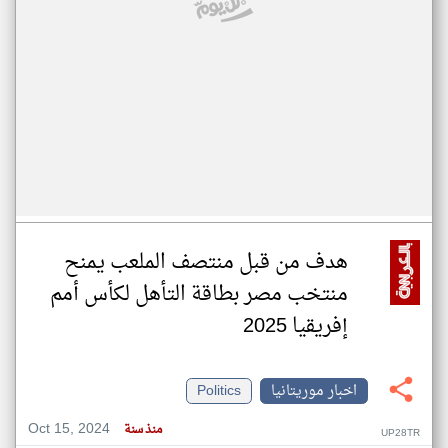
هدف من قبل منتصف الملعب يمنح
منتخب مصر بطاقة التأهل لكأس أمم
إفريقيا 2025
اخبار موريتانيا
Politics
Oct 15, 2024
منذ سنة
UP28TR