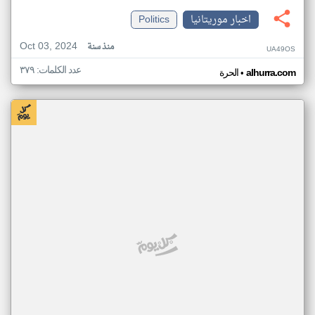
اخبار موريتانيا
Politics
Oct 03, 2024
منذ سنة
UA49OS
عدد الكلمات: ٣٧٩
•
alhurra.com
الحرة