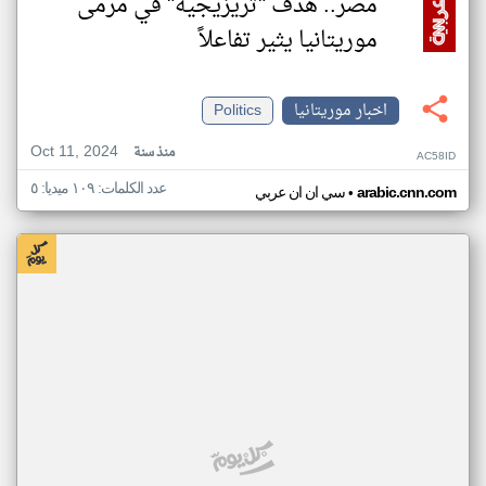
مصر.. هدف "تريزيجيه" في مرمى
موريتانيا يثير تفاعلاً
اخبار موريتانيا
Politics
Oct 11, 2024
منذ سنة
AC58ID
عدد الكلمات: ١٠٩ ميديا: ٥
•
arabic.cnn.com
سي ان ان عربي