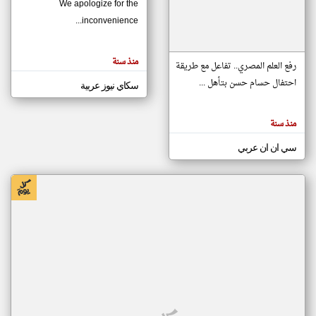
We apologize for the
inconvenience...
klyoum.com
تغيير الدولة
منذ سنة
تعبر
رفع العلم المصري.. تفاعل مع طريقة
مصادر الأخبار من موريتانيا
المقالات
الموجوده
احتفال حسام حسن بتأهل ...
سكاي نيوز عربية
اخبار موريتانيا على مدار الساعة
هنا عن
وجهة
نظر
أهم اخبار موريتانيا العاجلة والمباشرة
كاتبيها.
منذ سنة
سي ان ان عربي