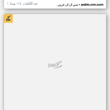
عدد الكلمات: ١١٤ ميديا: ١
•
arabic.cnn.com
سي ان ان عربي