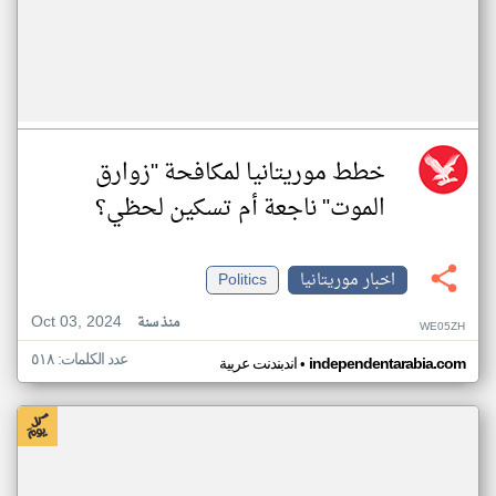
خطط موريتانيا لمكافحة "زوارق
الموت" ناجعة أم تسكين لحظي؟
اخبار موريتانيا
Politics
Oct 03, 2024
منذ سنة
WE05ZH
عدد الكلمات: ٥١٨
•
independentarabia.com
اندبندنت عربية