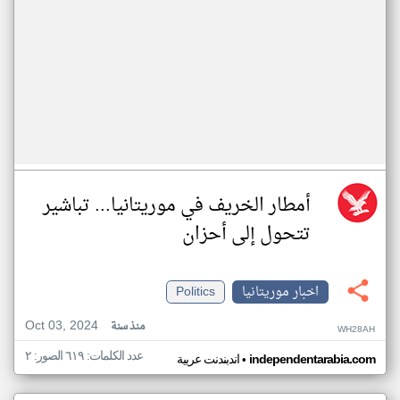
أمطار الخريف في موريتانيا... تباشير
تتحول إلى أحزان
اخبار موريتانيا
Politics
Oct 03, 2024
منذ سنة
WH28AH
عدد الكلمات: ٦١٩ الصور: ٢
•
independentarabia.com
اندبندنت عربية