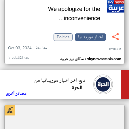
We apologize for the
inconvenience...
اخبار موريتانيا
Politics
Oct 03, 2024
منذ سنة
BY84XM
عدد الكلمات: ١
•
skynewsarabia.com
سكاي نيوز عربية
تابع اخر اخبار موريتانيا من
الحرة
مصادر أخرى