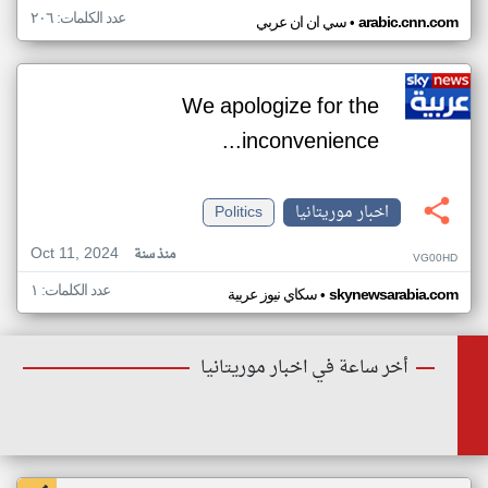
عدد الكلمات: ٢٠٦
•
arabic.cnn.com
سي ان ان عربي
We apologize for the
inconvenience...
اخبار موريتانيا
Politics
Oct 11, 2024
منذ سنة
VG00HD
عدد الكلمات: ١
•
skynewsarabia.com
سكاي نيوز عربية
أخر ساعة في اخبار موريتانيا