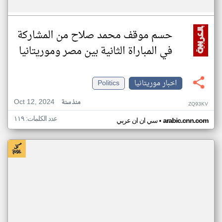
حسم موقف محمد صلاح من المشاركة
في المباراة الثانية بين مصر وموريتانيا
اخبار موريتانيا
Politics
Oct 12, 2024
منذ سنة
ZQ93KV
عدد الكلمات: ١١٩
•
arabic.cnn.com
سي ان ان عربي