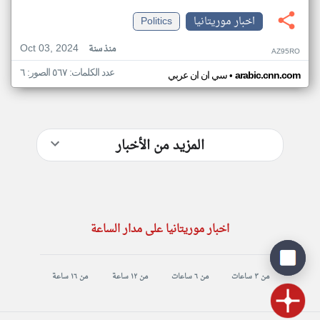
اخبار موريتانيا
Politics
Oct 03, 2024
منذ سنة
AZ95RO
عدد الكلمات: ٥٦٧ الصور: ٦
•
arabic.cnn.com
سي ان ان عربي
المزيد من الأخبار
اخبار موريتانيا على مدار الساعة
من ٣ ساعات
من ٦ ساعات
من ١٢ ساعة
من ١٦ ساعة