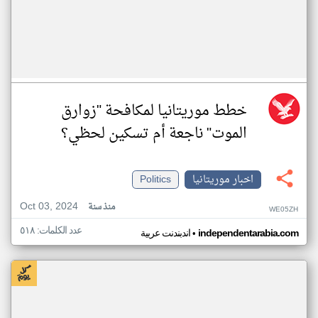
خطط موريتانيا لمكافحة "زوارق
الموت" ناجعة أم تسكين لحظي؟
اخبار موريتانيا
Politics
Oct 03, 2024
منذ سنة
WE05ZH
عدد الكلمات: ٥١٨
•
independentarabia.com
اندبندنت عربية