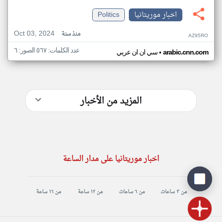
اخبار موريتانيا
Politics
Oct 03, 2024
منذ سنة
AZ95RO
عدد الكلمات: ٥٦٧ الصور: ٦
•
arabic.cnn.com
سي ان ان عربي
المزيد من الأخبار
اخبار موريتانيا على مدار الساعة
من ٣ ساعات
من ٦ ساعات
من ١٢ ساعة
من ١٦ ساعة