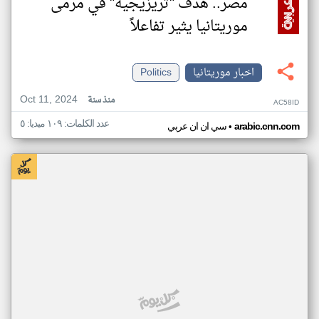
مصر.. هدف "تريزيجيه" في مرمى
موريتانيا يثير تفاعلاً
اخبار موريتانيا
Politics
Oct 11, 2024
منذ سنة
AC58ID
عدد الكلمات: ١٠٩ ميديا: ٥
•
arabic.cnn.com
سي ان ان عربي