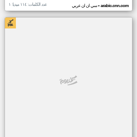
عدد الكلمات: ١١٤ ميديا: ١
•
arabic.cnn.com
سي ان ان عربي