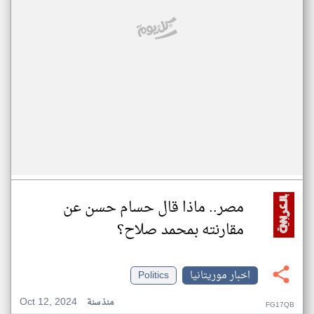
مصر.. ماذا قال حسام حسن عن
مقارنته بمحمد صلاح؟
اخبار موريتانيا
Politics
Oct 12, 2024
منذ سنة
FG17QB