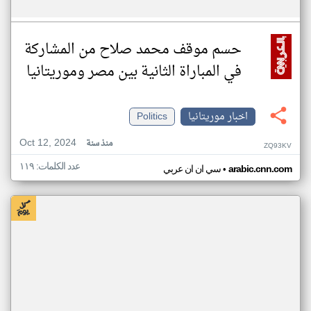
حسم موقف محمد صلاح من المشاركة
في المباراة الثانية بين مصر وموريتانيا
اخبار موريتانيا
Politics
Oct 12, 2024
منذ سنة
ZQ93KV
عدد الكلمات: ١١٩
•
arabic.cnn.com
سي ان ان عربي