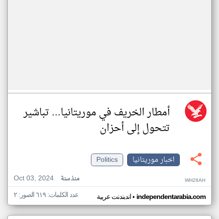
أمطار الخريف في موريتانيا... تباشير
تتحول إلى أحزان
اخبار موريتانيا
Politics
Oct 03, 2024
منذ سنة
WH28AH
عدد الكلمات: ٦١٩ الصور: ٢
•
independentarabia.com
اندبندنت عربية