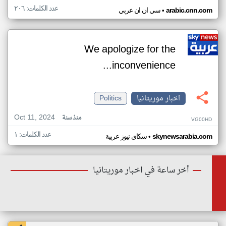
عدد الكلمات: ٢٠٦
•
arabic.cnn.com
سي ان ان عربي
We apologize for the
inconvenience...
اخبار موريتانيا
Politics
Oct 11, 2024
منذ سنة
VG00HD
عدد الكلمات: ١
•
skynewsarabia.com
سكاي نيوز عربية
أخر ساعة في اخبار موريتانيا