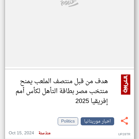
هدف من قبل منتصف الملعب يمنح
منتخب مصر بطاقة التأهل لكأس أمم
إفريقيا 2025
اخبار موريتانيا
Politics
Oct 15, 2024
منذ سنة
UP28TR