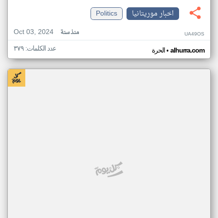
اخبار موريتانيا
Politics
Oct 03, 2024
منذ سنة
UA49OS
عدد الكلمات: ٣٧٩
•
alhurra.com
الحرة