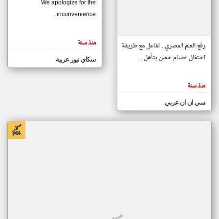
We apologize for the
inconvenience...
klyoum.com
تغيير الدولة
منذ سنة
تعبر
رفع العلم المصري.. تفاعل مع طريقة
مصادر الأخبار من موريتانيا
المقالات
الموجوده
احتفال حسام حسن بتأهل ...
سكاي نيوز عربية
اخبار موريتانيا على مدار الساعة
هنا عن
وجهة
نظر
أهم اخبار موريتانيا العاجلة والمباشرة
كاتبيها.
منذ سنة
سي ان ان عربي