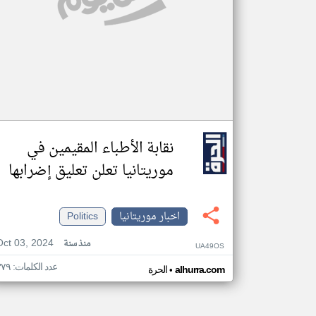
نقابة الأطباء المقيمين في
موريتانيا تعلن تعليق إضرابها
اخبار موريتانيا
Politics
Oct 03, 2024
منذ سنة
UA49OS
عدد الكلمات: ٣٧٩
•
alhurra.com
الحرة