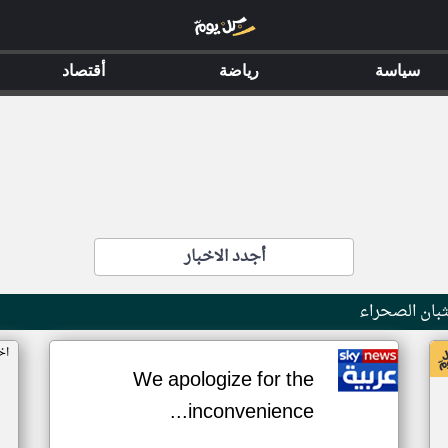
سياسة
رياضة
أقتصاد
أجدد الاخبار
بان الصحراء
اخ
We apologize for the
inconvenience...