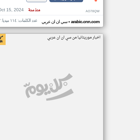
Oct 15, 2024
منذ سنة
AO78QW
عدد الكلمات: ١١٤ ميديا: ٣
•
arabic.cnn.com
سي ان ان عربي
اخبار موريتانيا من سي ان ان عربي