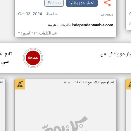
اخبار موريتانيا
Politics
Oct 03, 2024
منذ سنة
WH28AH
•
independentarabia.com
اندبندنت عربية
عدد الكلمات: ٦١٩ الصور: ٢
ار موريتانيا من
تابع اخ
سي ا
اخبار موريتانيا من اندبندنت عربية
اخ