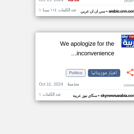
Oct 15, 2024
منذ سنة
UP28T
عدد الكلمات: ١١٤ ميديا: ١
•
arabic.cnn.co
سي ان ان عربي
We apologize for the
inconvenience...
اخبار موريتانيا
Politics
Oct 11, 2024
منذ سنة
VG00H
عدد الكلمات: ١
•
skynewsarabia.co
سكاي نيوز عربية