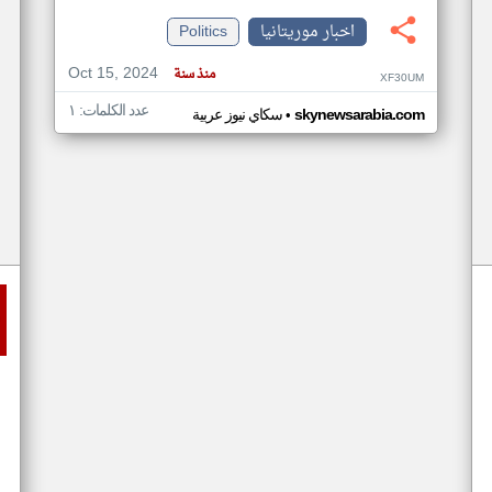
اخبار موريتانيا
Politics
Oct 15, 2024
منذ سنة
XF30UM
عدد الكلمات: ١
•
skynewsarabia.com
سكاي نيوز عربية