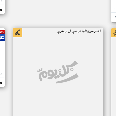
R
m
اخبار موريتانيا من سي ان ان عربي
D
m