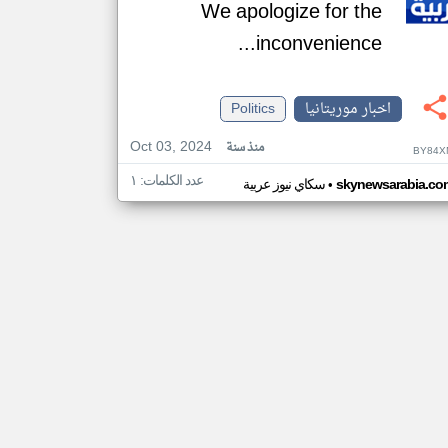
We apologize for the
inconvenience...
اخبار موريتانيا
Politics
Oct 03, 2024
منذ سنة
BY84X
عدد الكلمات: ١
•
skynewsarabia.co
سكاي نيوز عربية