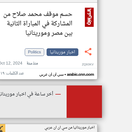
حسم موقف محمد صلاح من
المشاركة في المباراة الثانية
بين مصر وموريتانيا
اخبار موريتانيا
Politics
Oct 12, 2024
منذ سنة
ZQ93KV
عدد الكلمات: ١١٩
•
arabic.cnn.com
سي ان ان عربي
أخر ساعة في اخبار موريتاني
اخبار موريتانيا من سي ان ان عربي