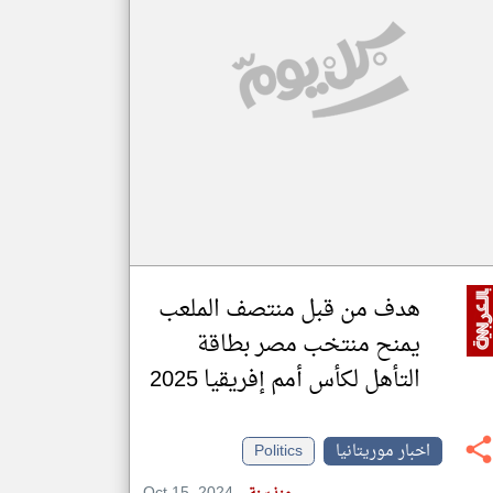
klyoum.com
تغيير الدولة
مصادر الأخبار من موريتانيا
اخبار موريتانيا على مدار الساعة
أهم اخبار موريتانيا العاجلة والمباشرة
هدف من قبل منتصف الملعب
يمنح منتخب مصر بطاقة
التأهل لكأس أمم إفريقيا 2025
اخبار موريتانيا
Politics