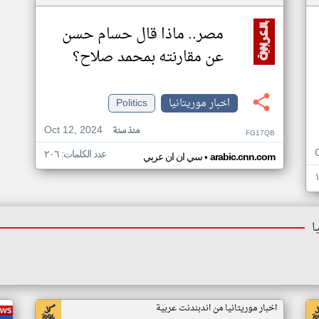
مصر.. ماذا قال حسام حسن
عن مقارنته بمحمد صلاح؟
اخبار موريتانيا
Politics
Oct 12, 2024
منذ سنة
FG17QB
عدد الكلمات: ٢٠٦
•
arabic.cnn.com
سي ان ان عربي
ا
اخبار موريتانيا من اندبندنت عربية