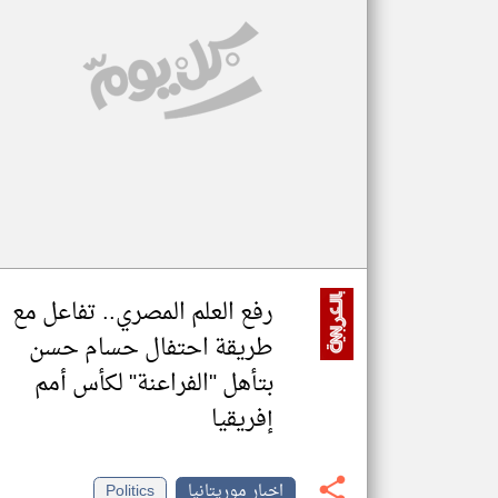
تعبر
المقالات
الموجوده
هنا عن
وجهة
نظر
كاتبيها.
رفع العلم المصري.. تفاعل مع
طريقة احتفال حسام حسن
بتأهل "الفراعنة" لكأس أمم
إفريقيا
اخبار موريتانيا
Politics