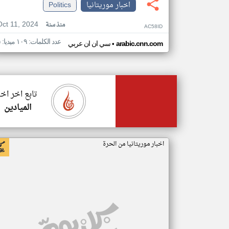
اخبار موريتانيا
Politics
Oct 11, 2024
منذ سنة
AC58ID
عدد الكلمات: ١٠٩ ميديا: ٥
•
arabic.cnn.com
سي ان ان عربي
تابع اخر اخب
الميادين
اخبار موريتانيا من الحرة