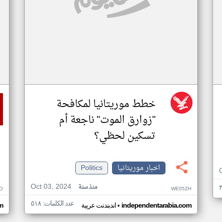
خطط موريتانيا لمكافحة
"زوارق الموت" ناجعة أم
تسكين لحظي؟
اخبار موريتانيا
Politics
Oct 03, 2024
منذ سنة
O
WE05ZH
عدد الكلمات: ٥١٨
•
independentarabia.com
اندبندنت عربية
m