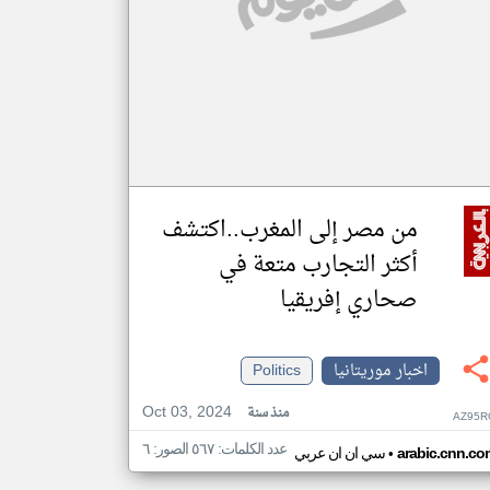
من مصر إلى المغرب..اكتشف
أكثر التجارب متعة في
صحاري إفريقيا
اخبار موريتانيا
Politics
Oct 03, 2024
منذ سنة
AZ95R
عدد الكلمات: ٥٦٧ الصور: ٦
•
arabic.cnn.co
سي ان ان عربي