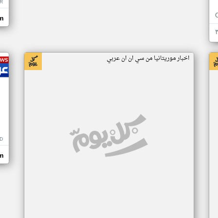
R
m
اخبار موريتانيا من سي ان ان عربي
D
m