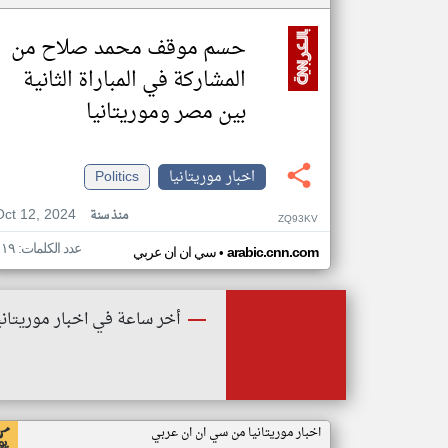
حسم موقف محمد صلاح من
المشاركة في المباراة الثانية
بين مصر وموريتانيا
اخبار موريتانيا
Politics
Oct 12, 2024
منذ سنة
ZQ93KV
عدد الكلمات: ١١٩
•
arabic.cnn.com
سي ان ان عربي
أخر ساعة في اخبار موريتاني
اخبار موريتانيا من سي ان ان عربي