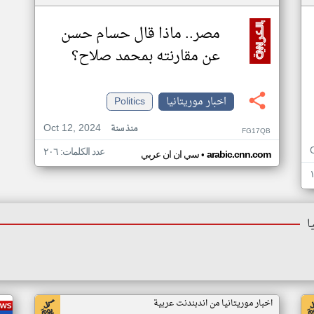
مصر.. ماذا قال حسام حسن
عن مقارنته بمحمد صلاح؟
اخبار موريتانيا
Politics
Oct 12, 2024
منذ سنة
FG17QB
عدد الكلمات: ٢٠٦
•
arabic.cnn.com
سي ان ان عربي
ا
اخبار موريتانيا من اندبندنت عربية