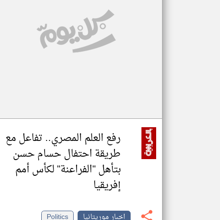
تعبر
المقالات
الموجوده
هنا عن
وجهة
نظر
كاتبيها.
رفع العلم المصري.. تفاعل مع
طريقة احتفال حسام حسن
بتأهل "الفراعنة" لكأس أمم
إفريقيا
اخبار موريتانيا
Politics