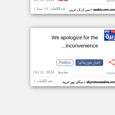
Oct 15, 2024
منذ سنة
UP28T
عدد الكلمات: ١١٤ ميديا: ١
•
arabic.cnn.co
سي ان ان عربي
We apologize for the
inconvenience...
اخبار موريتانيا
Politics
Oct 11, 2024
منذ سنة
VG00H
عدد الكلمات: ١
•
skynewsarabia.co
سكاي نيوز عربية