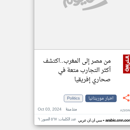
من مصر إلى المغرب..اكتشف
أكثر التجارب متعة في
صحاري إفريقيا
اخبار موريتانيا
Politics
Oct 03, 2024
منذ سنة
AZ95R
عدد الكلمات: ٥٦٧ الصور: ٦
•
arabic.cnn.co
سي ان ان عربي