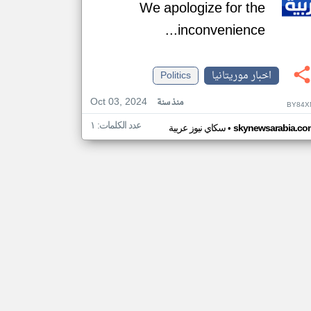
We apologize for the
inconvenience...
اخبار موريتانيا
Politics
Oct 03, 2024
منذ سنة
BY84X
عدد الكلمات: ١
•
skynewsarabia.co
سكاي نيوز عربية