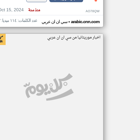
Oct 15, 2024
منذ سنة
AO78QW
عدد الكلمات: ١١٤ ميديا: ٣
•
arabic.cnn.com
سي ان ان عربي
اخبار موريتانيا من سي ان ان عربي