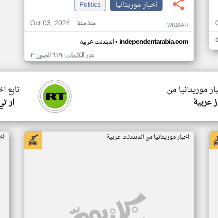
اخبار موريتانيا
Politics
Oct 03, 2024
منذ سنة
WH28AH
•
independentarabia.com
اندبندنت عربية
عدد الكلمات: ٦١٩ الصور: ٢
ار موريتانيا من
تابع اخ
 عربية
ار ت
اخبار موريتانيا من اندبندنت عربية
اخ