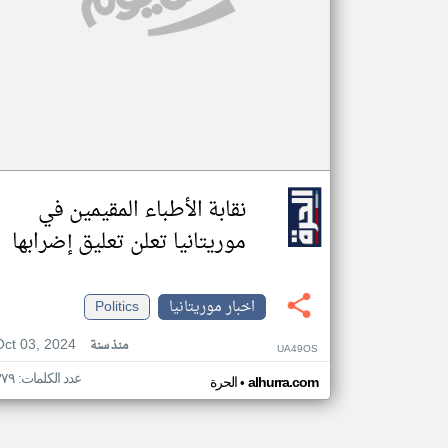
نقابة الأطباء المقيمين في
موريتانيا تعلن تعليق إضرابها
اخبار موريتانيا
Politics
Oct 03, 2024
منذ سنة
UA49OS
عدد الكلمات: ٣٧٩
•
alhurra.com
الحرة