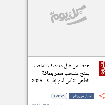
klyoum.com
تغيير الدولة
مصادر الأخبار من موريتانيا
اخبار موريتانيا على مدار الساعة
أهم اخبار موريتانيا العاجلة والمباشرة
هدف من قبل منتصف الملعب
يمنح منتخب مصر بطاقة
التأهل لكأس أمم إفريقيا 2025
اخبار موريتانيا
Politics