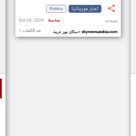
اخبار موريتانيا
Politics
Oct 15, 2024
منذ سنة
XF30UM
عدد الكلمات: ١
•
skynewsarabia.com
سكاي نيوز عربية