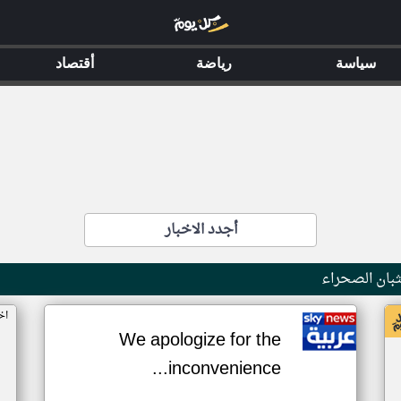
سياسة
رياضة
أقتصاد
أجدد الاخبار
بان الصحراء
اخ
We apologize for the
inconvenience...