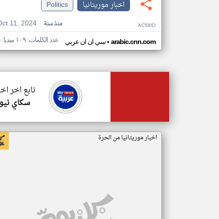
اخبار موريتانيا
Politics
Oct 11, 2024
منذ سنة
AC58ID
عدد الكلمات: ١٠٩ ميديا: ٥
•
arabic.cnn.com
سي ان ان عربي
تابع اخر اخب
سكاي نيوز
اخبار موريتانيا من الحرة