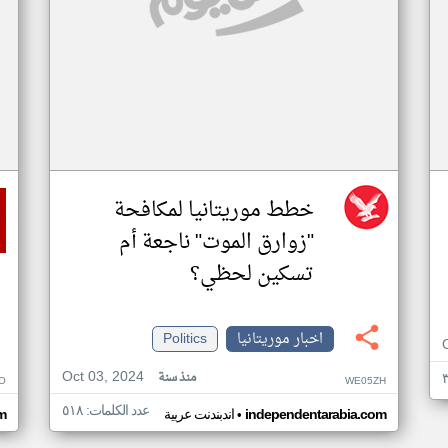
خطط موريتانيا لمكافحة
"زوارق الموت" ناجعة أم
تسكين لحظي؟
اخبار موريتانيا
Politics
Oct 03, 2024
منذ سنة
O
WE05ZH
عدد الكلمات: ٥١٨
•
independentarabia.com
اندبندنت عربية
m