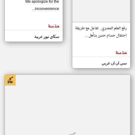
We apologize for the
inconvenience...
klyoum.com
تغيير الدولة
منذ سنة
تعبر
رفع العلم المصري.. تفاعل مع طريقة
مصادر الأخبار من موريتانيا
المقالات
الموجوده
احتفال حسام حسن بتأهل ...
سكاي نيوز عربية
اخبار موريتانيا على مدار الساعة
هنا عن
وجهة
نظر
أهم اخبار موريتانيا العاجلة والمباشرة
كاتبيها.
منذ سنة
سي ان ان عربي