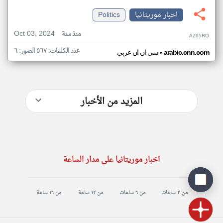
اخبار موريتانيا
Politics
Oct 03, 2024
منذ سنة
AZ95RO
عدد الكلمات: ٥٦٧ الصور: ٦
•
arabic.cnn.com
سي ان ان عربي
المزيد من الأخبار
اخبار موريتانيا على مدار الساعة
من ٣ ساعات
من ٦ ساعات
من ١٢ ساعة
من ١٦ ساعة