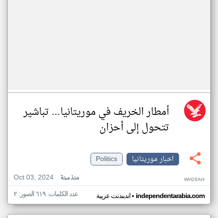
أمطار الخريف في موريتانيا... تباشير
تتحول إلى أحزان
اخبار موريتانيا
Politics
Oct 03, 2024
منذ سنة
WH28AH
عدد الكلمات: ٦١٩ الصور: ٢
•
independentarabia.com
اندبندنت عربية