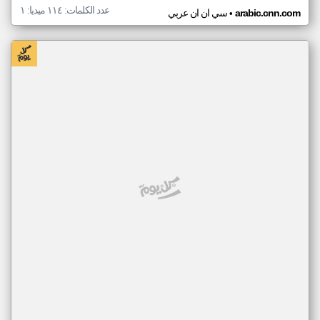
عدد الكلمات: ١١٤ ميديا: ١
•
arabic.cnn.com
سي ان ان عربي