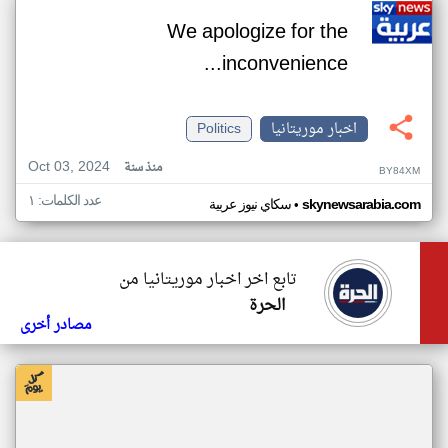
We apologize for the
inconvenience...
اخبار موريتانيا
Politics
Oct 03, 2024
منذ سنة
BY84XM
عدد الكلمات: ١
•
skynewsarabia.com
سكاي نيوز عربية
تابع اخر اخبار موريتانيا من
الحرة
مصادر أخرى