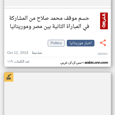
حسم موقف محمد صلاح من المشاركة
في المباراة الثانية بين مصر وموريتانيا
اخبار موريتانيا
Politics
Oct 12, 2024
منذ سنة
ZQ93KV
عدد الكلمات: ١١٩
•
arabic.cnn.com
سي ان ان عربي