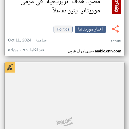
مصر.. هدف "تريزيجيه" في مرمى
موريتانيا يثير تفاعلاً
اخبار موريتانيا
Politics
Oct 11, 2024
منذ سنة
AC58ID
عدد الكلمات: ١٠٩ ميديا: ٥
•
arabic.cnn.com
سي ان ان عربي