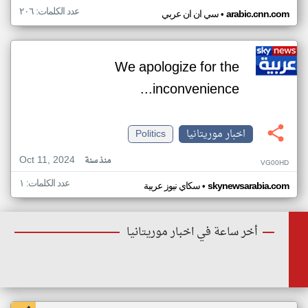
عدد الكلمات: ٢٠٦
•
arabic.cnn.com
سي ان ان عربي
We apologize for the
inconvenience...
اخبار موريتانيا
Politics
Oct 11, 2024
منذ سنة
VG00HD
عدد الكلمات: ١
•
skynewsarabia.com
سكاي نيوز عربية
أخر ساعة في اخبار موريتانيا