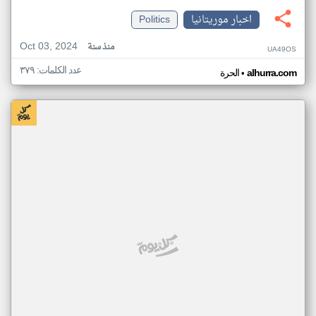
اخبار موريتانيا
Politics
Oct 03, 2024
منذ سنة
UA49OS
عدد الكلمات: ٣٧٩
•
alhurra.com
الحرة