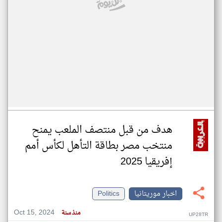
هدف من قبل منتصف الملعب يمنح
منتخب مصر بطاقة التأهل لكأس أمم
إفريقيا 2025
اخبار موريتانيا
Politics
Oct 15, 2024
منذ سنة
UP28TR