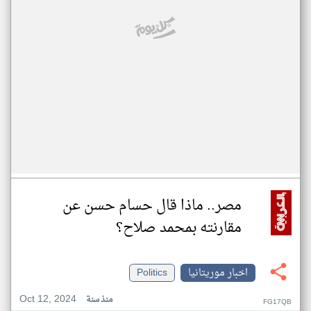
مصر.. ماذا قال حسام حسن عن
مقارنته بمحمد صلاح؟
اخبار موريتانيا
Politics
Oct 12, 2024
منذ سنة
FG17QB