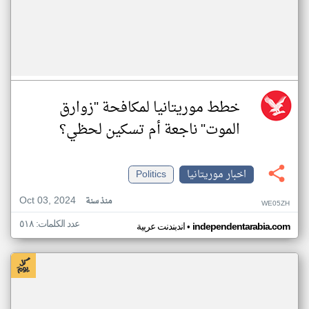
خطط موريتانيا لمكافحة "زوارق
الموت" ناجعة أم تسكين لحظي؟
اخبار موريتانيا
Politics
Oct 03, 2024
منذ سنة
WE05ZH
عدد الكلمات: ٥١٨
•
independentarabia.com
اندبندنت عربية