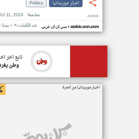
اخبار موريتانيا
Politics
Oct 11, 2024
منذ سنة
AC58ID
عدد الكلمات: ١٠٩ ميديا: ٥
•
arabic.cnn.com
سي ان ان عربي
تابع اخر اخب
وطن يغرد
اخبار موريتانيا من الحرة