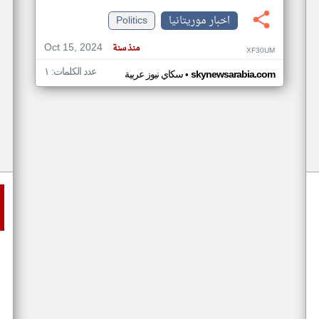
اخبار موريتانيا
Politics
Oct 15, 2024
منذ سنة
XF30UM
عدد الكلمات: ١
•
skynewsarabia.com
سكاي نيوز عربية