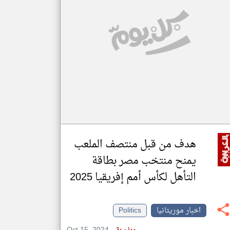
klyoum.com
تغيير الدولة
مصادر الأخبار من موريتانيا
اخبار موريتانيا على مدار الساعة
أهم اخبار موريتانيا العاجلة والمباشرة
هدف من قبل منتصف الملعب
يمنح منتخب مصر بطاقة
التأهل لكأس أمم إفريقيا 2025
اخبار موريتانيا
Politics