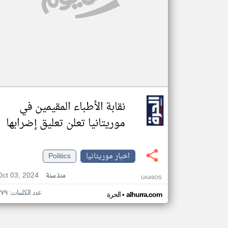
نقابة الأطباء المقيمين في
موريتانيا تعلن تعليق إضرابها
اخبار موريتانيا
Politics
Oct 03, 2024
منذ سنة
UA49OS
عدد الكلمات: ٣٧٩
•
alhurra.com
الحرة