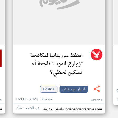
خطط موريتانيا لمكافحة
"زوارق الموت" ناجعة أم
تسكين لحظي؟
اخبار موريتانيا
Politics
Oct 03, 2024
منذ سنة
O
WE05ZH
عدد الكلمات: ٥١٨
•
independentarabia.com
اندبندنت عربية
m