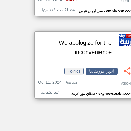
Oct 15, 2024
منذ سنة
UP28T
عدد الكلمات: ١١٤ ميديا: ١
•
arabic.cnn.co
سي ان ان عربي
We apologize for the
inconvenience...
اخبار موريتانيا
Politics
Oct 11, 2024
منذ سنة
VG00H
عدد الكلمات: ١
•
skynewsarabia.co
سكاي نيوز عربية