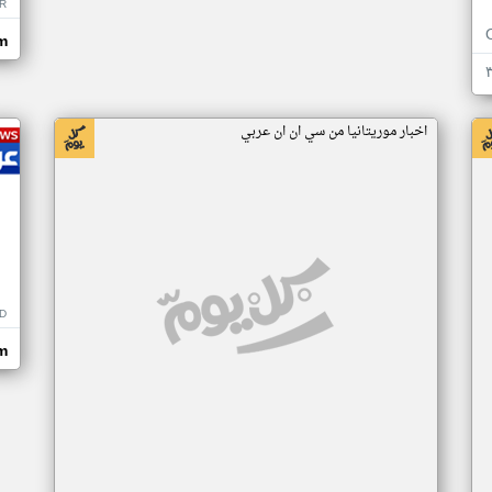
R
m
اخبار موريتانيا من سي ان ان عربي
D
m