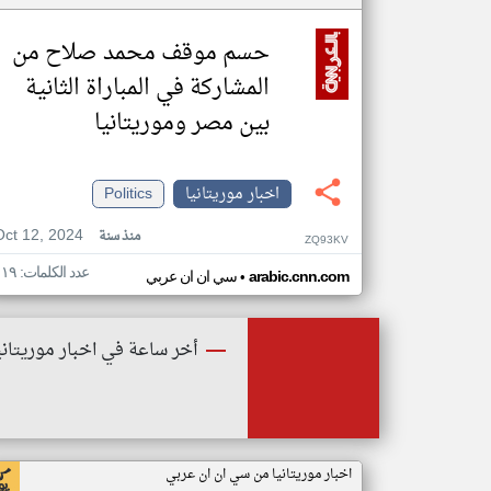
حسم موقف محمد صلاح من
المشاركة في المباراة الثانية
بين مصر وموريتانيا
اخبار موريتانيا
Politics
Oct 12, 2024
منذ سنة
ZQ93KV
عدد الكلمات: ١١٩
•
arabic.cnn.com
سي ان ان عربي
أخر ساعة في اخبار موريتاني
اخبار موريتانيا من سي ان ان عربي