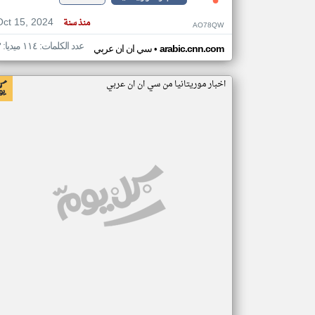
Oct 15, 2024
منذ سنة
AO78QW
عدد الكلمات: ١١٤ ميديا: ٣
•
arabic.cnn.com
سي ان ان عربي
اخبار موريتانيا من سي ان ان عربي