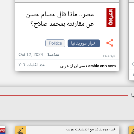
مصر.. ماذا قال حسام حسن
عن مقارنته بمحمد صلاح؟
اخبار موريتانيا
Politics
Oct 12, 2024
منذ سنة
FG17QB
عدد الكلمات: ٢٠٦
•
arabic.cnn.com
سي ان ان عربي
ا
اخبار موريتانيا من اندبندنت عربية