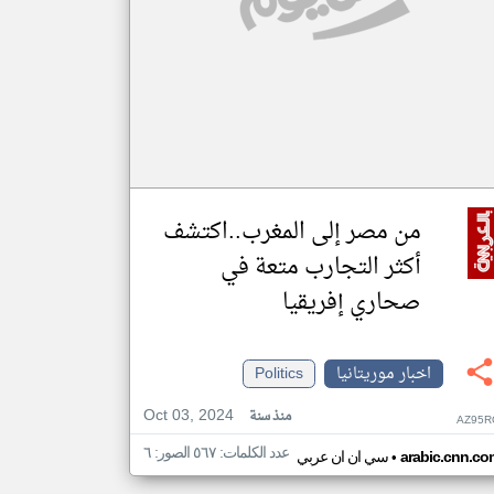
من مصر إلى المغرب..اكتشف
أكثر التجارب متعة في
صحاري إفريقيا
اخبار موريتانيا
Politics
Oct 03, 2024
منذ سنة
AZ95R
عدد الكلمات: ٥٦٧ الصور: ٦
•
arabic.cnn.co
سي ان ان عربي