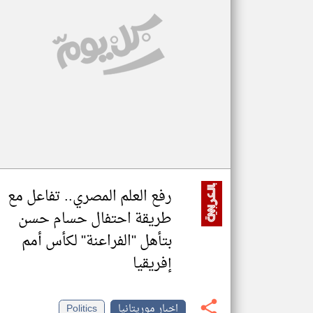
تعبر
المقالات
الموجوده
هنا عن
وجهة
نظر
كاتبيها.
رفع العلم المصري.. تفاعل مع
طريقة احتفال حسام حسن
بتأهل "الفراعنة" لكأس أمم
إفريقيا
اخبار موريتانيا
Politics