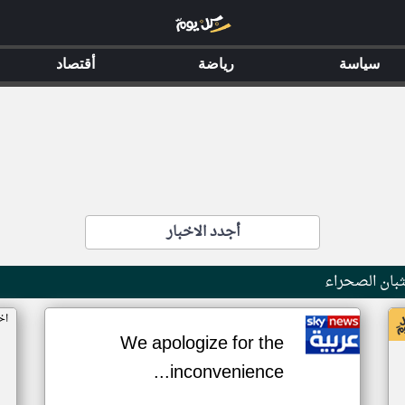
سياسة
رياضة
أقتصاد
أجدد الاخبار
بان الصحراء
اخ
We apologize for the
inconvenience...