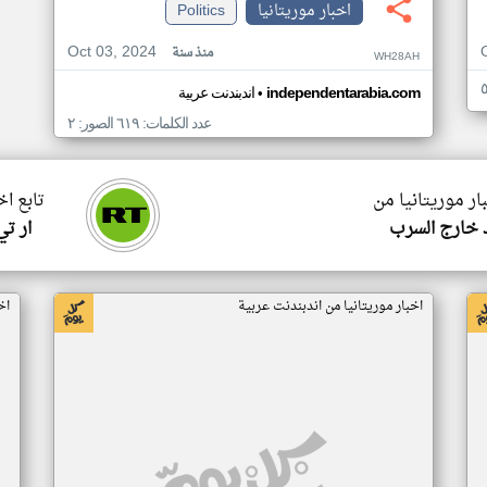
اخبار موريتانيا
Politics
Oct 03, 2024
منذ سنة
WH28AH
•
independentarabia.com
اندبندنت عربية
عدد الكلمات: ٦١٩ الصور: ٢
ار موريتانيا من
تابع اخ
 خارج السرب
ار ت
اخبار موريتانيا من اندبندنت عربية
اخ