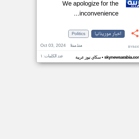
We apologize for the
inconvenience...
اخبار موريتانيا
Politics
Oct 03, 2024
منذ سنة
BY84X
عدد الكلمات: ١
•
skynewsarabia.co
سكاي نيوز عربية