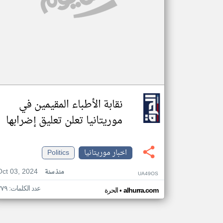
نقابة الأطباء المقيمين في
موريتانيا تعلن تعليق إضرابها
اخبار موريتانيا
Politics
Oct 03, 2024
منذ سنة
UA49OS
عدد الكلمات: ٣٧٩
•
alhurra.com
الحرة