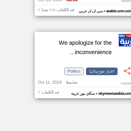
Oct 15, 2024
منذ سنة
UP28T
عدد الكلمات: ١١٤ ميديا: ١
•
arabic.cnn.co
سي ان ان عربي
We apologize for the
inconvenience...
اخبار موريتانيا
Politics
Oct 11, 2024
منذ سنة
VG00H
عدد الكلمات: ١
•
skynewsarabia.co
سكاي نيوز عربية