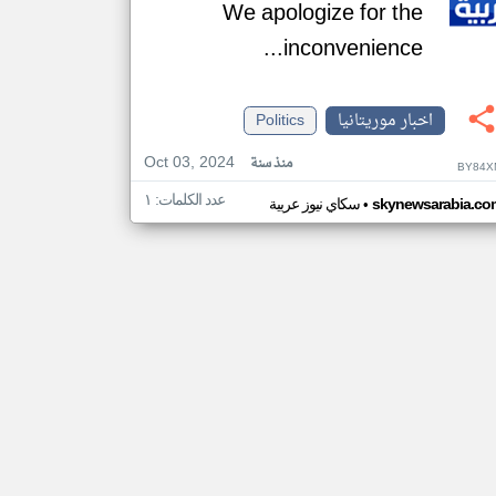
We apologize for the
inconvenience...
اخبار موريتانيا
Politics
Oct 03, 2024
منذ سنة
BY84X
عدد الكلمات: ١
•
skynewsarabia.co
سكاي نيوز عربية