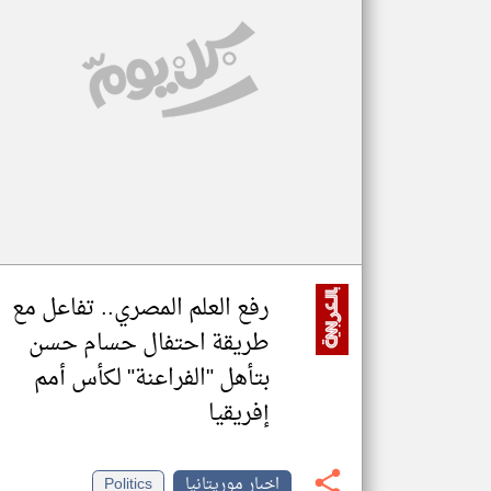
تعبر
المقالات
الموجوده
هنا عن
وجهة
نظر
كاتبيها.
رفع العلم المصري.. تفاعل مع
طريقة احتفال حسام حسن
بتأهل "الفراعنة" لكأس أمم
إفريقيا
اخبار موريتانيا
Politics