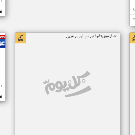
R
m
اخبار موريتانيا من سي ان ان عربي
D
m