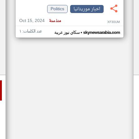
اخبار موريتانيا
Politics
Oct 15, 2024
منذ سنة
XF30UM
عدد الكلمات: ١
•
skynewsarabia.com
سكاي نيوز عربية