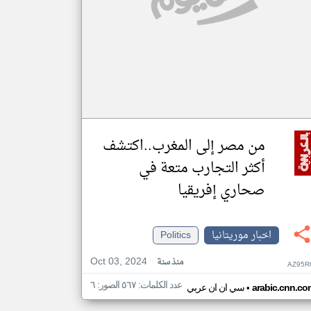
من مصر إلى المغرب..اكتشف
أكثر التجارب متعة في
صحاري إفريقيا
اخبار موريتانيا
Politics
Oct 03, 2024
منذ سنة
AZ95R
عدد الكلمات: ٥٦٧ الصور: ٦
•
arabic.cnn.co
سي ان ان عربي