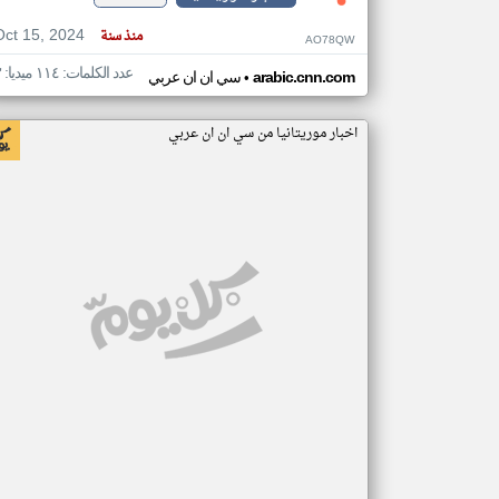
Oct 15, 2024
منذ سنة
AO78QW
عدد الكلمات: ١١٤ ميديا: ٣
•
arabic.cnn.com
سي ان ان عربي
اخبار موريتانيا من سي ان ان عربي