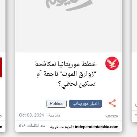
خطط موريتانيا لمكافحة
"زوارق الموت" ناجعة أم
تسكين لحظي؟
اخبار موريتانيا
Politics
Oct 03, 2024
منذ سنة
O
WE05ZH
عدد الكلمات: ٥١٨
•
independentarabia.com
اندبندنت عربية
m