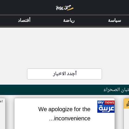
سياسة
رياضة
أقتصاد
أجدد الاخبار
بان الصحراء
اخ
We apologize for the
inconvenience...