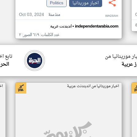
اخبار موريتانيا
Politics
Oct 03, 2024
منذ سنة
WH28AH
•
independentarabia.com
اندبندنت عربية
عدد الكلمات: ٦١٩ الصور: ٢
ار موريتانيا من
تابع اخ
 عربية
الحرة
اخبار موريتانيا من اندبندنت عربية
اخ