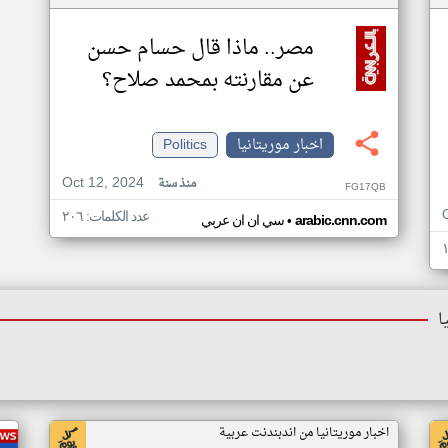
مصر.. ماذا قال حسام حسن
عن مقارنته بمحمد صلاح؟
اخبار موريتانيا
Politics
Oct 12, 2024
منذ سنة
FG17QB
عدد الكلمات: ٢٠٦
•
arabic.cnn.com
سي ان ان عربي
ا
اخبار موريتانيا من اندبندنت عربية