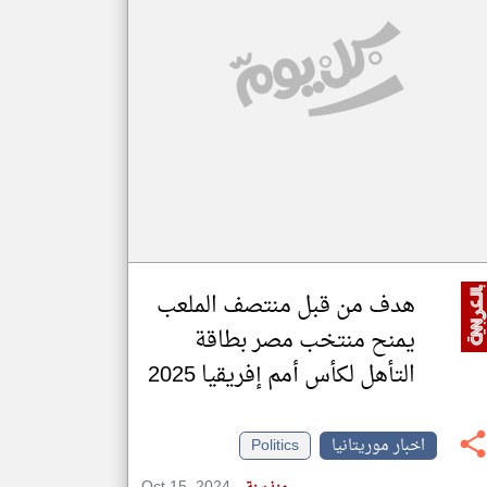
klyoum.com
تغيير الدولة
مصادر الأخبار من موريتانيا
اخبار موريتانيا على مدار الساعة
أهم اخبار موريتانيا العاجلة والمباشرة
هدف من قبل منتصف الملعب
يمنح منتخب مصر بطاقة
التأهل لكأس أمم إفريقيا 2025
اخبار موريتانيا
Politics