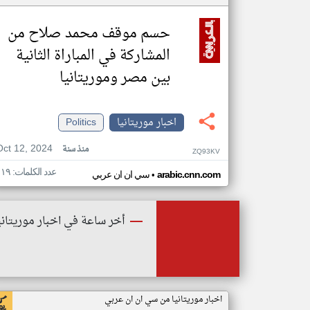
حسم موقف محمد صلاح من
المشاركة في المباراة الثانية
بين مصر وموريتانيا
اخبار موريتانيا
Politics
Oct 12, 2024
منذ سنة
ZQ93KV
عدد الكلمات: ١١٩
•
arabic.cnn.com
سي ان ان عربي
أخر ساعة في اخبار موريتاني
اخبار موريتانيا من سي ان ان عربي