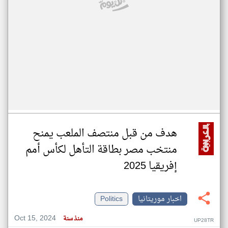
هدف من قبل منتصف الملعب يمنح
منتخب مصر بطاقة التأهل لكأس أمم
إفريقيا 2025
اخبار موريتانيا
Politics
Oct 15, 2024
منذ سنة
UP28TR