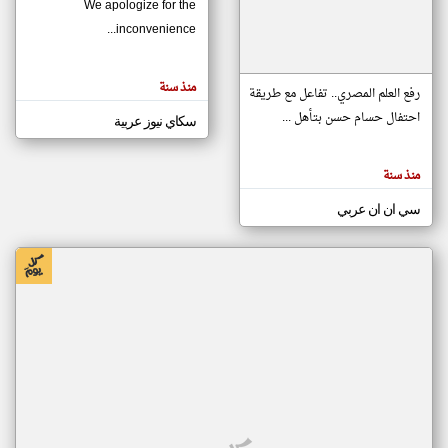
We apologize for the
inconvenience...
klyoum.com
تغيير الدولة
منذ سنة
تعبر
رفع العلم المصري.. تفاعل مع طريقة
مصادر الأخبار من موريتانيا
المقالات
الموجوده
احتفال حسام حسن بتأهل ...
سكاي نيوز عربية
اخبار موريتانيا على مدار الساعة
هنا عن
وجهة
نظر
أهم اخبار موريتانيا العاجلة والمباشرة
كاتبيها.
منذ سنة
سي ان ان عربي