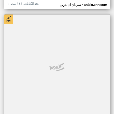
عدد الكلمات: ١١٤ ميديا: ١
•
arabic.cnn.com
سي ان ان عربي