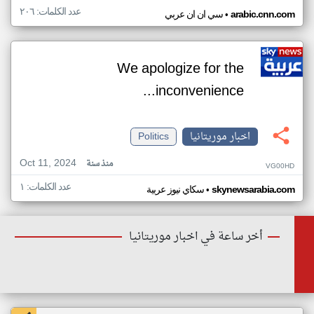
عدد الكلمات: ٢٠٦
•
arabic.cnn.com
سي ان ان عربي
We apologize for the
inconvenience...
اخبار موريتانيا
Politics
Oct 11, 2024
منذ سنة
VG00HD
عدد الكلمات: ١
•
skynewsarabia.com
سكاي نيوز عربية
أخر ساعة في اخبار موريتانيا