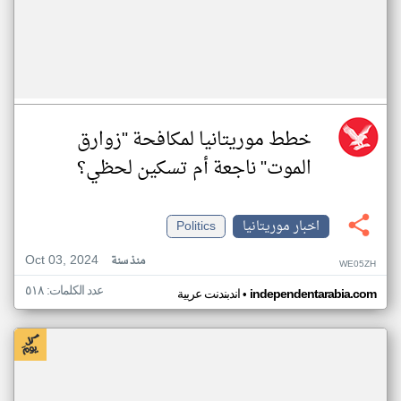
خطط موريتانيا لمكافحة "زوارق
الموت" ناجعة أم تسكين لحظي؟
اخبار موريتانيا
Politics
Oct 03, 2024
منذ سنة
WE05ZH
عدد الكلمات: ٥١٨
•
independentarabia.com
اندبندنت عربية