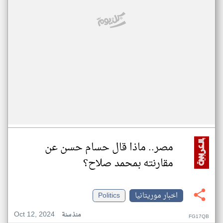
مصر.. ماذا قال حسام حسن عن
مقارنته بمحمد صلاح؟
اخبار موريتانيا
Politics
Oct 12, 2024
منذ سنة
FG17QB