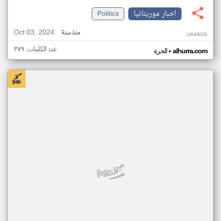
اخبار موريتانيا
Politics
Oct 03, 2024
منذ سنة
UA49OS
عدد الكلمات: ٣٧٩
•
alhurra.com
الحرة