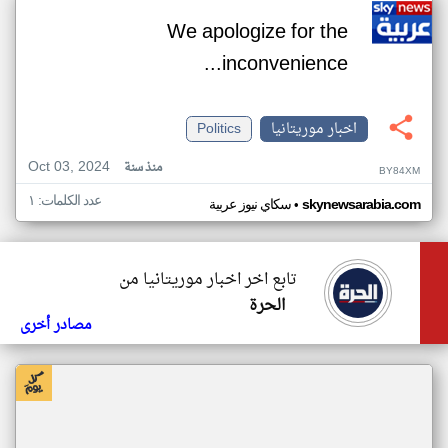
We apologize for the
inconvenience...
اخبار موريتانيا
Politics
Oct 03, 2024
منذ سنة
BY84XM
عدد الكلمات: ١
•
skynewsarabia.com
سكاي نيوز عربية
تابع اخر اخبار موريتانيا من
الحرة
مصادر أخرى