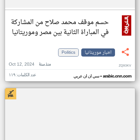
حسم موقف محمد صلاح من المشاركة
في المباراة الثانية بين مصر وموريتانيا
اخبار موريتانيا
Politics
Oct 12, 2024
منذ سنة
ZQ93KV
عدد الكلمات: ١١٩
•
arabic.cnn.com
سي ان ان عربي