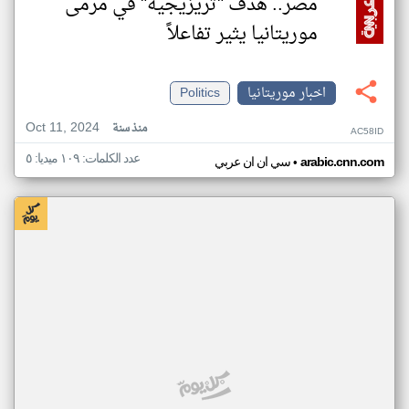
مصر.. هدف "تريزيجيه" في مرمى
موريتانيا يثير تفاعلاً
اخبار موريتانيا
Politics
Oct 11, 2024
منذ سنة
AC58ID
عدد الكلمات: ١٠٩ ميديا: ٥
•
arabic.cnn.com
سي ان ان عربي