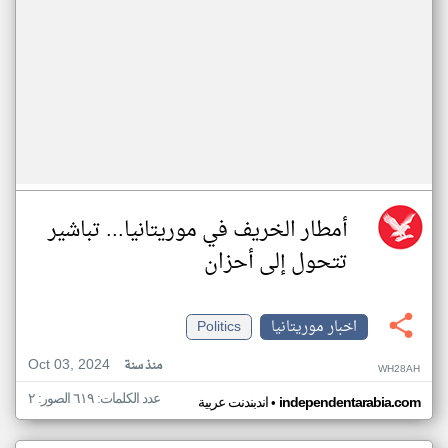
أمطار الخريف في موريتانيا... تباشير
تتحول إلى أحزان
اخبار موريتانيا
Politics
Oct 03, 2024
منذ سنة
WH28AH
عدد الكلمات: ٦١٩ الصور: ٢
•
independentarabia.com
اندبندنت عربية