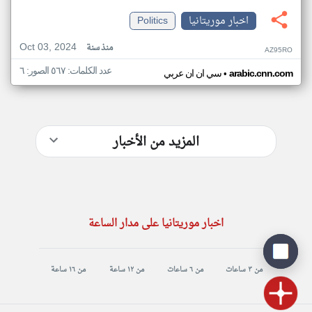
اخبار موريتانيا
Politics
Oct 03, 2024
منذ سنة
AZ95RO
عدد الكلمات: ٥٦٧ الصور: ٦
•
arabic.cnn.com
سي ان ان عربي
المزيد من الأخبار
اخبار موريتانيا على مدار الساعة
من ٣ ساعات
من ٦ ساعات
من ١٢ ساعة
من ١٦ ساعة