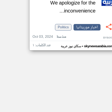
We apologize for the
inconvenience...
اخبار موريتانيا
Politics
Oct 03, 2024
منذ سنة
BY84X
عدد الكلمات: ١
•
skynewsarabia.co
سكاي نيوز عربية