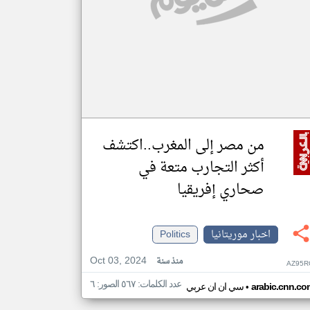
من مصر إلى المغرب..اكتشف
أكثر التجارب متعة في
صحاري إفريقيا
اخبار موريتانيا
Politics
Oct 03, 2024
منذ سنة
AZ95R
عدد الكلمات: ٥٦٧ الصور: ٦
•
arabic.cnn.co
سي ان ان عربي