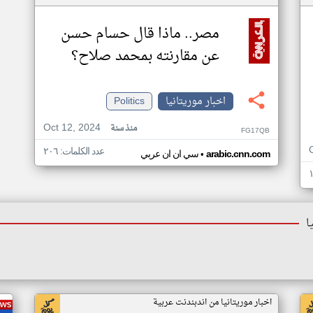
مصر.. ماذا قال حسام حسن
عن مقارنته بمحمد صلاح؟
اخبار موريتانيا
Politics
Oct 12, 2024
منذ سنة
FG17QB
عدد الكلمات: ٢٠٦
•
arabic.cnn.com
سي ان ان عربي
ا
اخبار موريتانيا من اندبندنت عربية