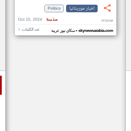
اخبار موريتانيا
Politics
Oct 15, 2024
منذ سنة
XF30UM
عدد الكلمات: ١
•
skynewsarabia.com
سكاي نيوز عربية