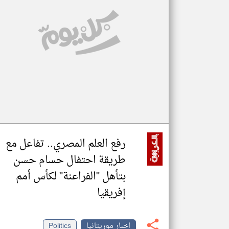
تعبر
المقالات
الموجوده
هنا عن
وجهة
نظر
كاتبيها.
رفع العلم المصري.. تفاعل مع
طريقة احتفال حسام حسن
بتأهل "الفراعنة" لكأس أمم
إفريقيا
اخبار موريتانيا
Politics