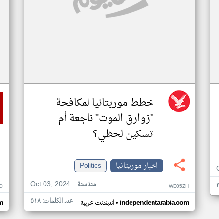
خطط موريتانيا لمكافحة
"زوارق الموت" ناجعة أم
تسكين لحظي؟
اخبار موريتانيا
Politics
Oct 03, 2024
منذ سنة
O
WE05ZH
عدد الكلمات: ٥١٨
•
independentarabia.com
اندبندنت عربية
m