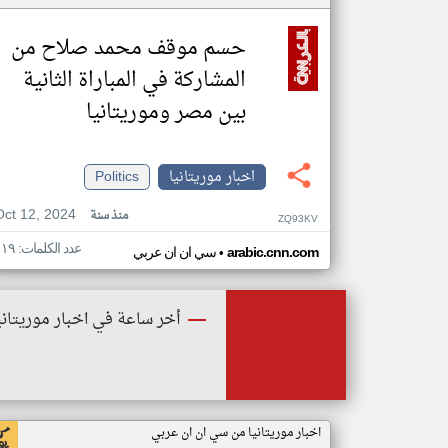
حسم موقف محمد صلاح من
المشاركة في المباراة الثانية
بين مصر وموريتانيا
اخبار موريتانيا
Politics
Oct 12, 2024
منذ سنة
ZQ93KV
عدد الكلمات: ١١٩
•
arabic.cnn.com
سي ان ان عربي
أخر ساعة في اخبار موريتاني
اخبار موريتانيا من سي ان ان عربي