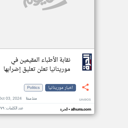
نقابة الأطباء المقيمين في
موريتانيا تعلن تعليق إضرابها
اخبار موريتانيا
Politics
Oct 03, 2024
منذ سنة
UA49OS
عدد الكلمات: ٣٧٩
•
alhurra.com
الحرة