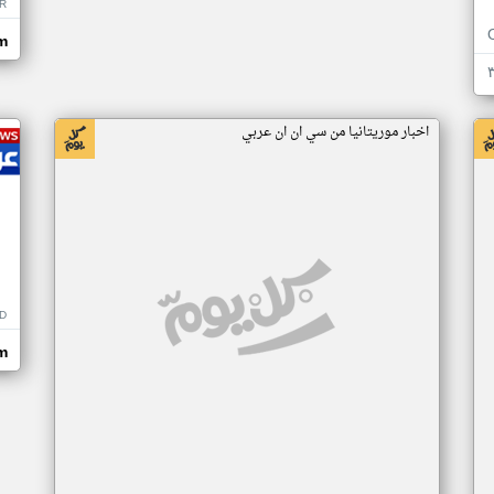
R
m
اخبار موريتانيا من سي ان ان عربي
D
m