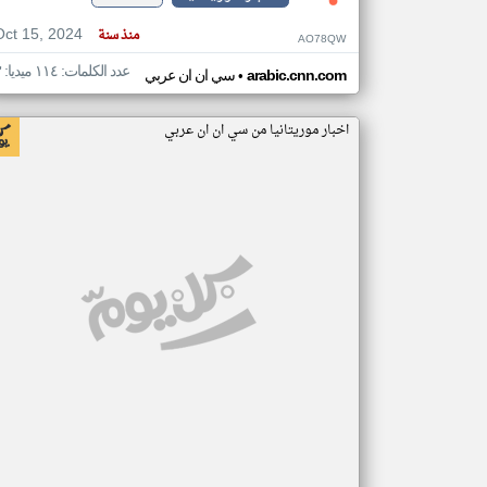
Oct 15, 2024
منذ سنة
AO78QW
عدد الكلمات: ١١٤ ميديا: ٣
•
arabic.cnn.com
سي ان ان عربي
اخبار موريتانيا من سي ان ان عربي