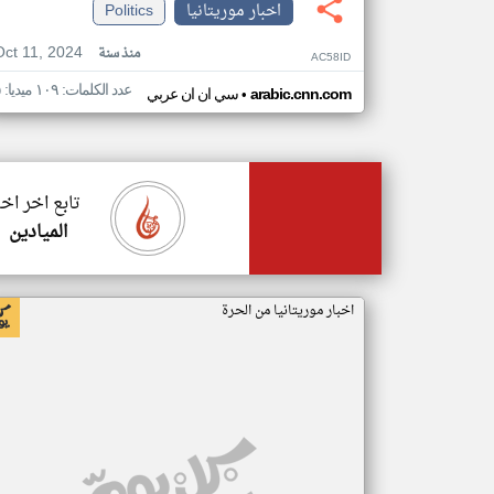
اخبار موريتانيا
Politics
Oct 11, 2024
منذ سنة
AC58ID
عدد الكلمات: ١٠٩ ميديا: ٥
•
arabic.cnn.com
سي ان ان عربي
تابع اخر اخب
الميادين
اخبار موريتانيا من الحرة