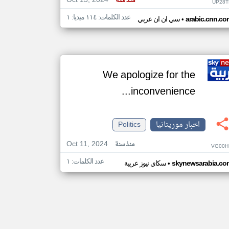
Oct 15, 2024
منذ سنة
UP28T
عدد الكلمات: ١١٤ ميديا: ١
•
arabic.cnn.co
سي ان ان عربي
We apologize for the
inconvenience...
اخبار موريتانيا
Politics
Oct 11, 2024
منذ سنة
VG00H
عدد الكلمات: ١
•
skynewsarabia.co
سكاي نيوز عربية