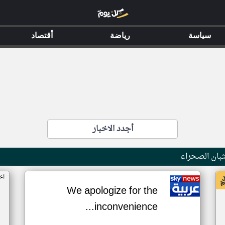
سياسة
رياضة
أقتصاد
أجدد الاخبار
بان الصحراء
اخ
We apologize for the
inconvenience...