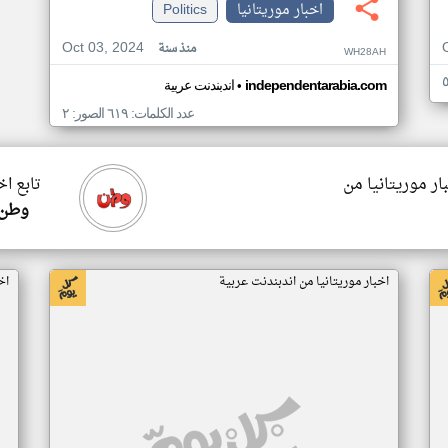
اخبار موريتانيا
Politics
Oct 03, 2024
منذ سنة
WH28AH
•
independentarabia.com
اندبندنت عربية
عدد الكلمات: ٦١٩ الصور: ٢
ار موريتانيا من
تابع اخ
وطن 
اخبار موريتانيا من اندبندنت عربية
اخ