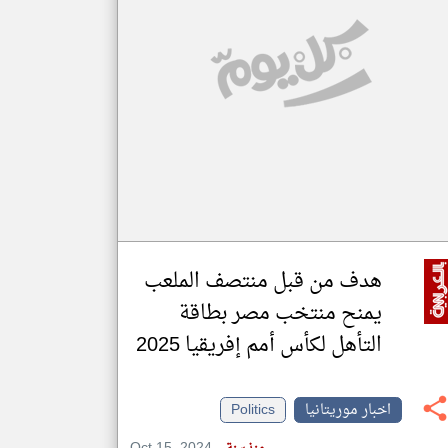
klyoum.com
تغيير الدولة
مصادر الأخبار من موريتانيا
اخبار موريتانيا على مدار الساعة
أهم اخبار موريتانيا العاجلة والمباشرة
هدف من قبل منتصف الملعب
يمنح منتخب مصر بطاقة
التأهل لكأس أمم إفريقيا 2025
اخبار موريتانيا
Politics