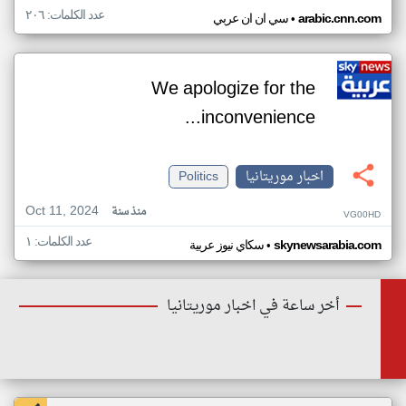
عدد الكلمات: ٢٠٦
•
arabic.cnn.com
سي ان ان عربي
We apologize for the
inconvenience...
اخبار موريتانيا
Politics
Oct 11, 2024
منذ سنة
VG00HD
عدد الكلمات: ١
•
skynewsarabia.com
سكاي نيوز عربية
أخر ساعة في اخبار موريتانيا