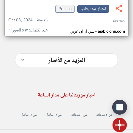
اخبار موريتانيا
Politics
Oct 03, 2024
منذ سنة
AZ95RO
عدد الكلمات: ٥٦٧ الصور: ٦
•
arabic.cnn.com
سي ان ان عربي
المزيد من الأخبار
اخبار موريتانيا على مدار الساعة
من ٣ ساعات
من ٦ ساعات
من ١٢ ساعة
من ١٦ ساعة