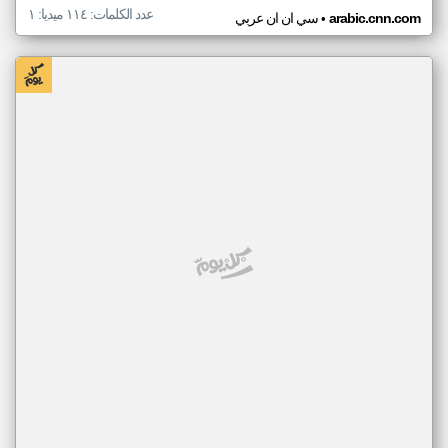
عدد الكلمات: ١١٤ ميديا: ١
•
arabic.cnn.com
سي ان ان عربي