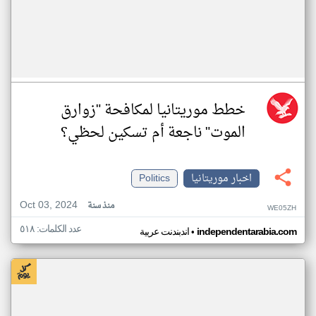
خطط موريتانيا لمكافحة "زوارق
الموت" ناجعة أم تسكين لحظي؟
اخبار موريتانيا
Politics
Oct 03, 2024
منذ سنة
WE05ZH
عدد الكلمات: ٥١٨
•
independentarabia.com
اندبندنت عربية