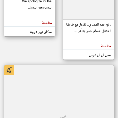
We apologize for the
inconvenience...
klyoum.com
تغيير الدولة
منذ سنة
تعبر
رفع العلم المصري.. تفاعل مع طريقة
مصادر الأخبار من موريتانيا
المقالات
الموجوده
احتفال حسام حسن بتأهل ...
سكاي نيوز عربية
اخبار موريتانيا على مدار الساعة
هنا عن
وجهة
نظر
أهم اخبار موريتانيا العاجلة والمباشرة
كاتبيها.
منذ سنة
سي ان ان عربي