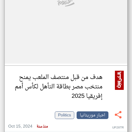
هدف من قبل منتصف الملعب يمنح
منتخب مصر بطاقة التأهل لكأس أمم
إفريقيا 2025
اخبار موريتانيا
Politics
Oct 15, 2024
منذ سنة
UP28TR