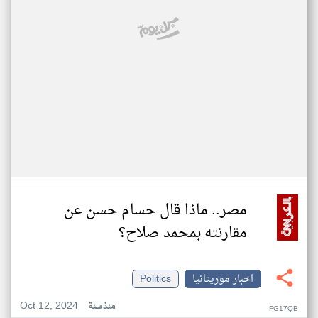
مصر.. ماذا قال حسام حسن عن
مقارنته بمحمد صلاح؟
اخبار موريتانيا
Politics
Oct 12, 2024
منذ سنة
FG17QB