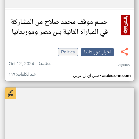
حسم موقف محمد صلاح من المشاركة
في المباراة الثانية بين مصر وموريتانيا
اخبار موريتانيا
Politics
Oct 12, 2024
منذ سنة
ZQ93KV
عدد الكلمات: ١١٩
•
arabic.cnn.com
سي ان ان عربي