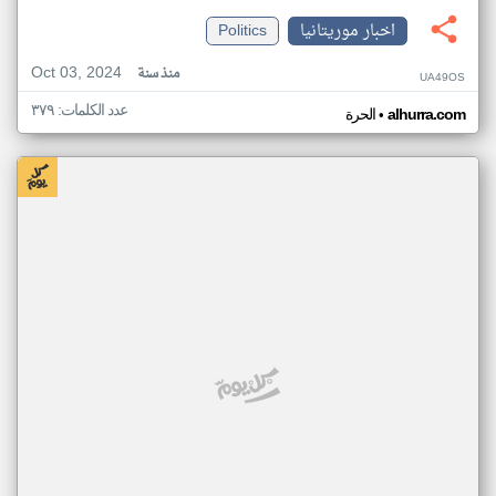
اخبار موريتانيا
Politics
Oct 03, 2024
منذ سنة
UA49OS
عدد الكلمات: ٣٧٩
•
alhurra.com
الحرة