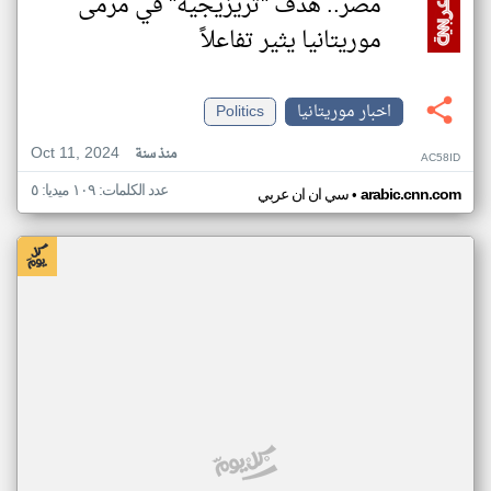
مصر.. هدف "تريزيجيه" في مرمى
موريتانيا يثير تفاعلاً
اخبار موريتانيا
Politics
Oct 11, 2024
منذ سنة
AC58ID
عدد الكلمات: ١٠٩ ميديا: ٥
•
arabic.cnn.com
سي ان ان عربي