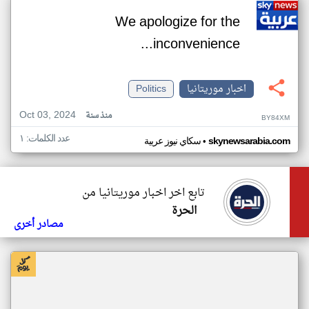
We apologize for the
inconvenience...
اخبار موريتانيا
Politics
Oct 03, 2024
منذ سنة
BY84XM
عدد الكلمات: ١
•
skynewsarabia.com
سكاي نيوز عربية
تابع اخر اخبار موريتانيا من
الحرة
مصادر أخرى