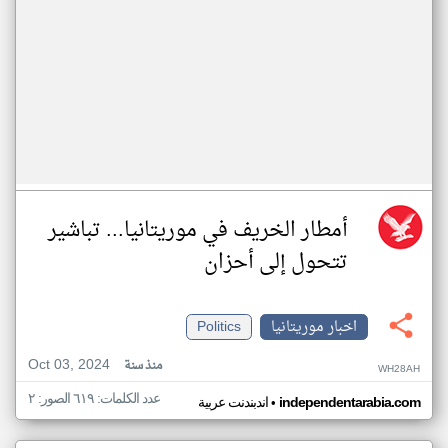
أمطار الخريف في موريتانيا... تباشير
تتحول إلى أحزان
اخبار موريتانيا
Politics
Oct 03, 2024
منذ سنة
WH28AH
عدد الكلمات: ٦١٩ الصور: ٢
•
independentarabia.com
اندبندنت عربية