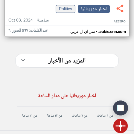
اخبار موريتانيا
Politics
Oct 03, 2024
منذ سنة
AZ95RO
عدد الكلمات: ٥٦٧ الصور: ٦
•
arabic.cnn.com
سي ان ان عربي
المزيد من الأخبار
اخبار موريتانيا على مدار الساعة
من ٣ ساعات
من ٦ ساعات
من ١٢ ساعة
من ١٦ ساعة