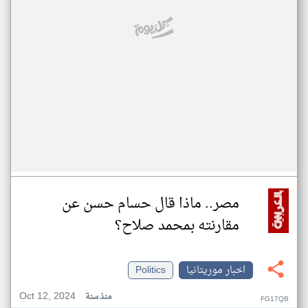
مصر.. ماذا قال حسام حسن عن
مقارنته بمحمد صلاح؟
اخبار موريتانيا
Politics
Oct 12, 2024
منذ سنة
FG17QB