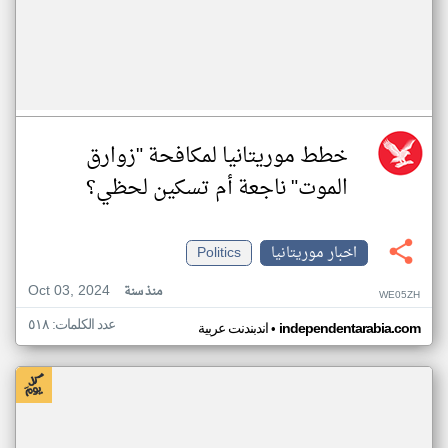
خطط موريتانيا لمكافحة "زوارق
الموت" ناجعة أم تسكين لحظي؟
اخبار موريتانيا
Politics
Oct 03, 2024
منذ سنة
WE05ZH
عدد الكلمات: ٥١٨
•
independentarabia.com
اندبندنت عربية