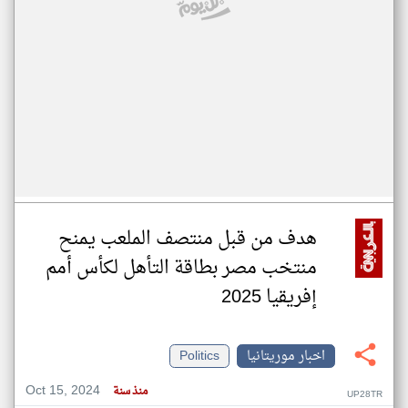
هدف من قبل منتصف الملعب يمنح
منتخب مصر بطاقة التأهل لكأس أمم
إفريقيا 2025
اخبار موريتانيا
Politics
Oct 15, 2024
منذ سنة
UP28TR