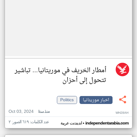
أمطار الخريف في موريتانيا... تباشير
تتحول إلى أحزان
اخبار موريتانيا
Politics
Oct 03, 2024
منذ سنة
WH28AH
عدد الكلمات: ٦١٩ الصور: ٢
•
independentarabia.com
اندبندنت عربية