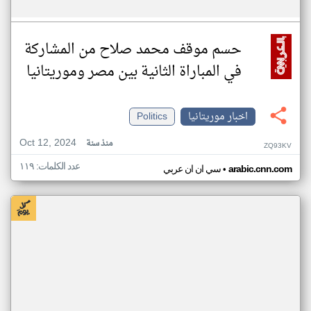
حسم موقف محمد صلاح من المشاركة
في المباراة الثانية بين مصر وموريتانيا
اخبار موريتانيا
Politics
Oct 12, 2024
منذ سنة
ZQ93KV
عدد الكلمات: ١١٩
•
arabic.cnn.com
سي ان ان عربي