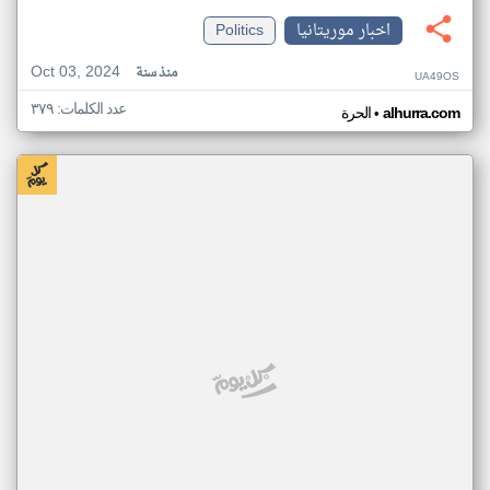
اخبار موريتانيا
Politics
Oct 03, 2024
منذ سنة
UA49OS
عدد الكلمات: ٣٧٩
•
alhurra.com
الحرة