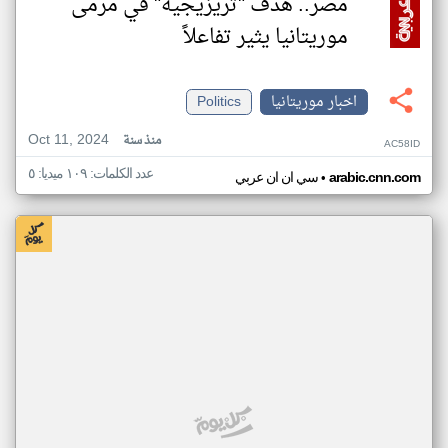
مصر.. هدف "تريزيجيه" في مرمى
موريتانيا يثير تفاعلاً
اخبار موريتانيا
Politics
Oct 11, 2024
منذ سنة
AC58ID
عدد الكلمات: ١٠٩ ميديا: ٥
•
arabic.cnn.com
سي ان ان عربي