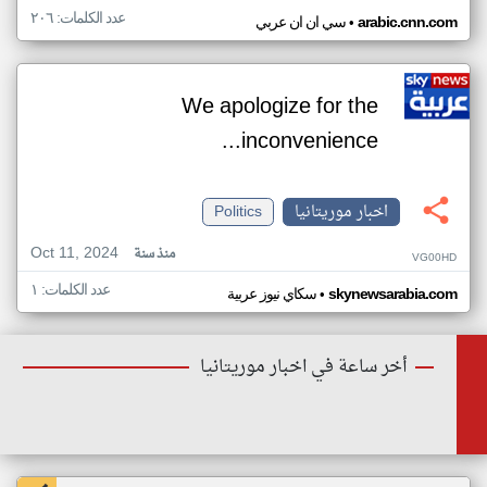
عدد الكلمات: ٢٠٦
•
arabic.cnn.com
سي ان ان عربي
We apologize for the
inconvenience...
اخبار موريتانيا
Politics
Oct 11, 2024
منذ سنة
VG00HD
عدد الكلمات: ١
•
skynewsarabia.com
سكاي نيوز عربية
أخر ساعة في اخبار موريتانيا