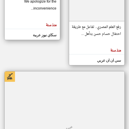
We apologize for the
inconvenience...
klyoum.com
تغيير الدولة
منذ سنة
تعبر
رفع العلم المصري.. تفاعل مع طريقة
مصادر الأخبار من موريتانيا
المقالات
الموجوده
احتفال حسام حسن بتأهل ...
سكاي نيوز عربية
اخبار موريتانيا على مدار الساعة
هنا عن
وجهة
نظر
أهم اخبار موريتانيا العاجلة والمباشرة
كاتبيها.
منذ سنة
سي ان ان عربي