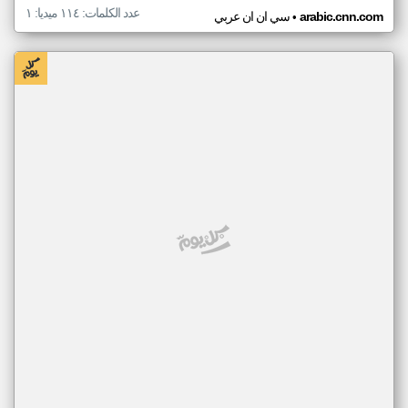
عدد الكلمات: ١١٤ ميديا: ١
•
arabic.cnn.com
سي ان ان عربي