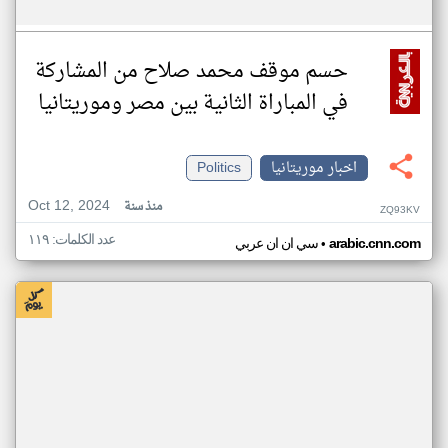
حسم موقف محمد صلاح من المشاركة
في المباراة الثانية بين مصر وموريتانيا
اخبار موريتانيا
Politics
Oct 12, 2024
منذ سنة
ZQ93KV
عدد الكلمات: ١١٩
•
arabic.cnn.com
سي ان ان عربي