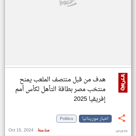
هدف من قبل منتصف الملعب يمنح
منتخب مصر بطاقة التأهل لكأس أمم
إفريقيا 2025
اخبار موريتانيا
Politics
Oct 15, 2024
منذ سنة
UP28TR