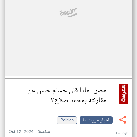
مصر.. ماذا قال حسام حسن عن
مقارنته بمحمد صلاح؟
اخبار موريتانيا
Politics
Oct 12, 2024
منذ سنة
FG17QB