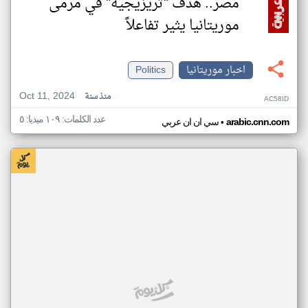
مصر.. هدف "تريزيجيه" في مرمى
موريتانيا يثير تفاعلاً
اخبار موريتانيا
Politics
Oct 11, 2024
منذ سنة
AC58ID
عدد الكلمات: ١٠٩ ميديا: ٥
•
arabic.cnn.com
سي ان ان عربي