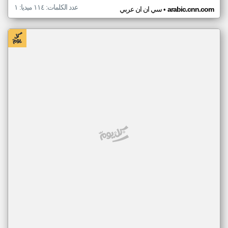
عدد الكلمات: ١١٤ ميديا: ١
•
arabic.cnn.com
سي ان ان عربي