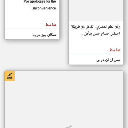
We apologize for the
inconvenience...
klyoum.com
تغيير الدولة
منذ سنة
تعبر
رفع العلم المصري.. تفاعل مع طريقة
مصادر الأخبار من موريتانيا
المقالات
الموجوده
احتفال حسام حسن بتأهل ...
سكاي نيوز عربية
اخبار موريتانيا على مدار الساعة
هنا عن
وجهة
نظر
أهم اخبار موريتانيا العاجلة والمباشرة
كاتبيها.
منذ سنة
سي ان ان عربي