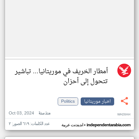
أمطار الخريف في موريتانيا... تباشير
تتحول إلى أحزان
اخبار موريتانيا
Politics
Oct 03, 2024
منذ سنة
WH28AH
عدد الكلمات: ٦١٩ الصور: ٢
•
independentarabia.com
اندبندنت عربية