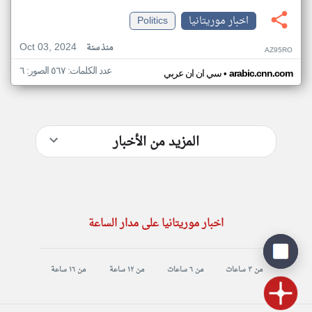
اخبار موريتانيا
Politics
Oct 03, 2024
منذ سنة
AZ95RO
عدد الكلمات: ٥٦٧ الصور: ٦
•
arabic.cnn.com
سي ان ان عربي
المزيد من الأخبار
اخبار موريتانيا على مدار الساعة
من ٣ ساعات
من ٦ ساعات
من ١٢ ساعة
من ١٦ ساعة