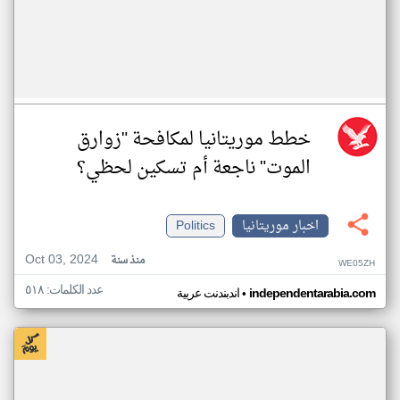
خطط موريتانيا لمكافحة "زوارق
الموت" ناجعة أم تسكين لحظي؟
اخبار موريتانيا
Politics
Oct 03, 2024
منذ سنة
WE05ZH
عدد الكلمات: ٥١٨
•
independentarabia.com
اندبندنت عربية