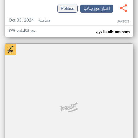
اخبار موريتانيا
Politics
Oct 03, 2024
منذ سنة
UA49OS
عدد الكلمات: ٣٧٩
•
alhurra.com
الحرة