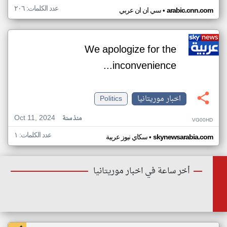
عدد الكلمات: ٢٠٦
•
arabic.cnn.com
سي ان ان عربي
We apologize for the
inconvenience...
اخبار موريتانيا
Politics
Oct 11, 2024
منذ سنة
VG00HD
عدد الكلمات: ١
•
skynewsarabia.com
سكاي نيوز عربية
أخر ساعة في اخبار موريتانيا