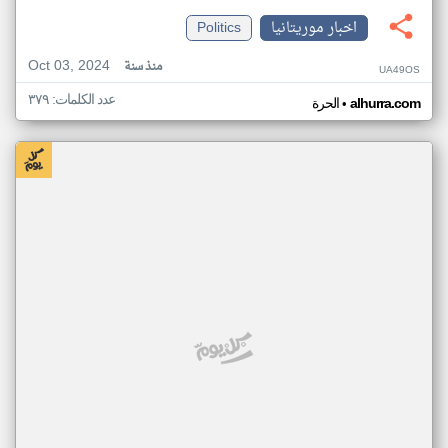
اخبار موريتانيا
Politics
Oct 03, 2024
منذ سنة
UA49OS
عدد الكلمات: ٣٧٩
•
alhurra.com
الحرة