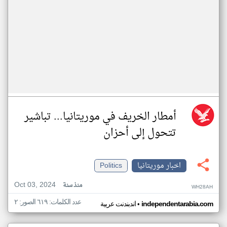
أمطار الخريف في موريتانيا... تباشير
تتحول إلى أحزان
اخبار موريتانيا
Politics
Oct 03, 2024
منذ سنة
WH28AH
عدد الكلمات: ٦١٩ الصور: ٢
•
independentarabia.com
اندبندنت عربية