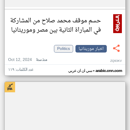
حسم موقف محمد صلاح من المشاركة
في المباراة الثانية بين مصر وموريتانيا
اخبار موريتانيا
Politics
Oct 12, 2024
منذ سنة
ZQ93KV
عدد الكلمات: ١١٩
•
arabic.cnn.com
سي ان ان عربي