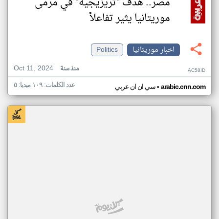
مصر.. هدف "تريزيجيه" في مرمى
موريتانيا يثير تفاعلاً
اخبار موريتانيا
Politics
Oct 11, 2024
منذ سنة
AC58ID
عدد الكلمات: ١٠٩ ميديا: ٥
•
arabic.cnn.com
سي ان ان عربي