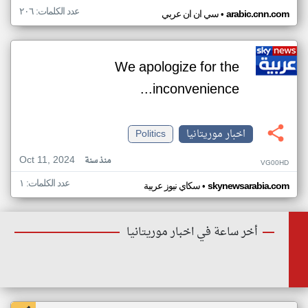
عدد الكلمات: ٢٠٦
•
arabic.cnn.com
سي ان ان عربي
We apologize for the
inconvenience...
اخبار موريتانيا
Politics
Oct 11, 2024
منذ سنة
VG00HD
عدد الكلمات: ١
•
skynewsarabia.com
سكاي نيوز عربية
أخر ساعة في اخبار موريتانيا