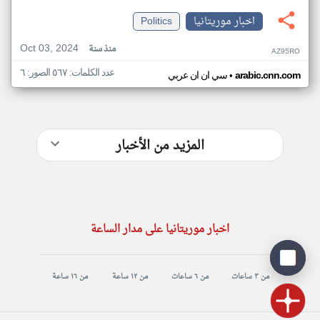
اخبار موريتانيا
Politics
Oct 03, 2024
منذ سنة
AZ95RO
عدد الكلمات: ٥٦٧ الصور: ٦
•
arabic.cnn.com
سي ان ان عربي
المزيد من الأخبار
اخبار موريتانيا على مدار الساعة
من ٣ ساعات
من ٦ ساعات
من ١٢ ساعة
من ١٦ ساعة