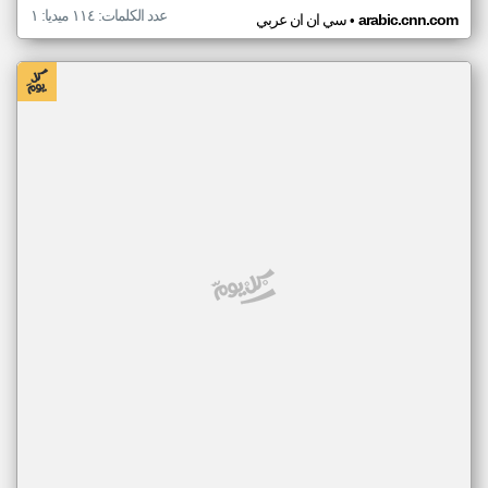
عدد الكلمات: ١١٤ ميديا: ١
•
arabic.cnn.com
سي ان ان عربي