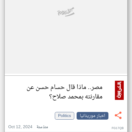
مصر.. ماذا قال حسام حسن عن
مقارنته بمحمد صلاح؟
اخبار موريتانيا
Politics
Oct 12, 2024
منذ سنة
FG17QB