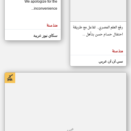
We apologize for the
inconvenience...
klyoum.com
تغيير الدولة
منذ سنة
تعبر
رفع العلم المصري.. تفاعل مع طريقة
مصادر الأخبار من موريتانيا
المقالات
الموجوده
احتفال حسام حسن بتأهل ...
سكاي نيوز عربية
اخبار موريتانيا على مدار الساعة
هنا عن
وجهة
نظر
أهم اخبار موريتانيا العاجلة والمباشرة
كاتبيها.
منذ سنة
سي ان ان عربي