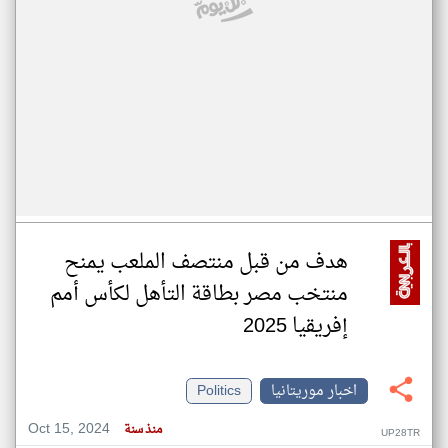
هدف من قبل منتصف الملعب يمنح
منتخب مصر بطاقة التأهل لكأس أمم
إفريقيا 2025
اخبار موريتانيا
Politics
Oct 15, 2024
منذ سنة
UP28TR