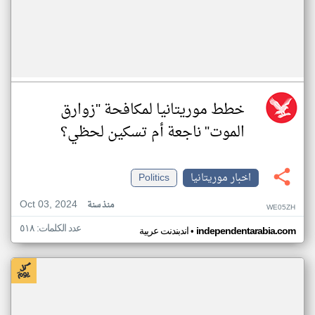
خطط موريتانيا لمكافحة "زوارق
الموت" ناجعة أم تسكين لحظي؟
اخبار موريتانيا
Politics
Oct 03, 2024
منذ سنة
WE05ZH
عدد الكلمات: ٥١٨
•
independentarabia.com
اندبندنت عربية