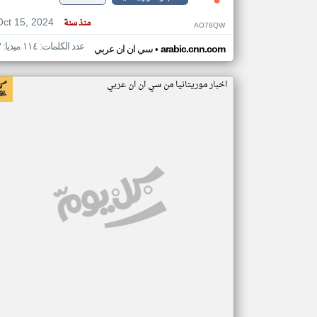
Oct 15, 2024
منذ سنة
AO78QW
عدد الكلمات: ١١٤ ميديا: ٣
•
arabic.cnn.com
سي ان ان عربي
اخبار موريتانيا من سي ان ان عربي