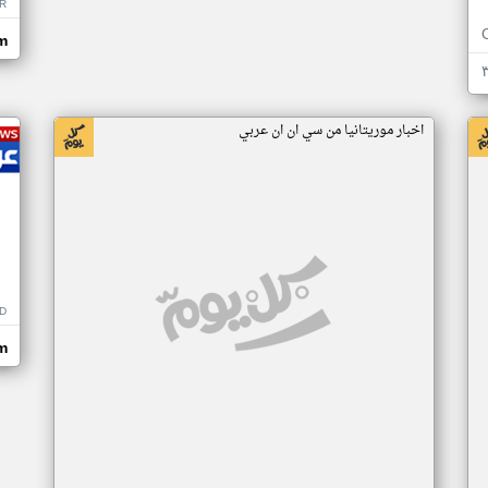
R
m
اخبار موريتانيا من سي ان ان عربي
D
m