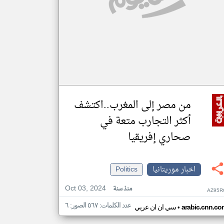
من مصر إلى المغرب..اكتشف
أكثر التجارب متعة في
صحاري إفريقيا
اخبار موريتانيا
Politics
Oct 03, 2024
منذ سنة
AZ95R
عدد الكلمات: ٥٦٧ الصور: ٦
•
arabic.cnn.co
سي ان ان عربي