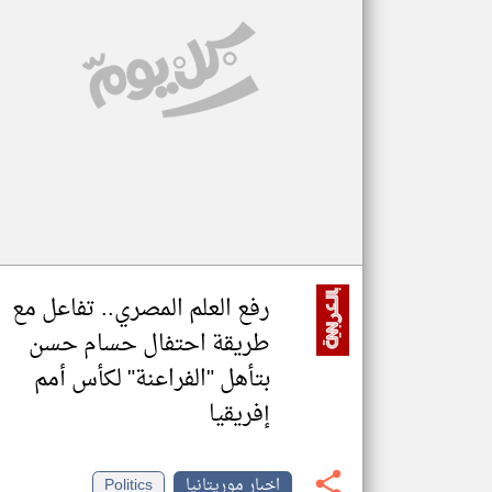
تعبر
المقالات
الموجوده
هنا عن
وجهة
نظر
كاتبيها.
رفع العلم المصري.. تفاعل مع
طريقة احتفال حسام حسن
بتأهل "الفراعنة" لكأس أمم
إفريقيا
اخبار موريتانيا
Politics