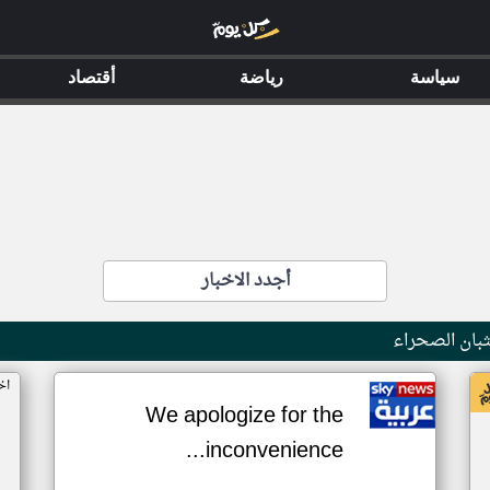
سياسة
رياضة
أقتصاد
أجدد الاخبار
بان الصحراء
اخ
We apologize for the
inconvenience...