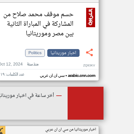
حسم موقف محمد صلاح من
المشاركة في المباراة الثانية
بين مصر وموريتانيا
اخبار موريتانيا
Politics
Oct 12, 2024
منذ سنة
ZQ93KV
عدد الكلمات: ١١٩
•
arabic.cnn.com
سي ان ان عربي
أخر ساعة في اخبار موريتاني
اخبار موريتانيا من سي ان ان عربي