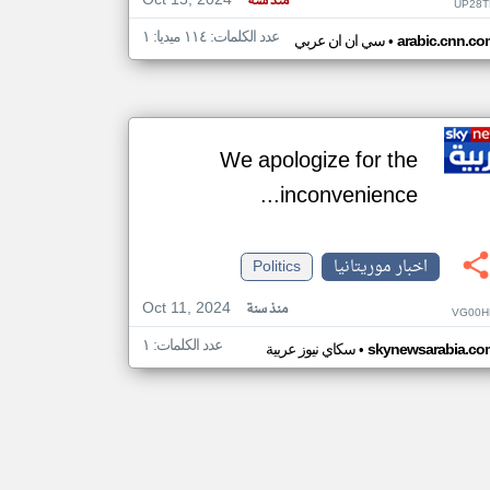
Oct 15, 2024
منذ سنة
UP28T
عدد الكلمات: ١١٤ ميديا: ١
•
arabic.cnn.co
سي ان ان عربي
We apologize for the
inconvenience...
اخبار موريتانيا
Politics
Oct 11, 2024
منذ سنة
VG00H
عدد الكلمات: ١
•
skynewsarabia.co
سكاي نيوز عربية