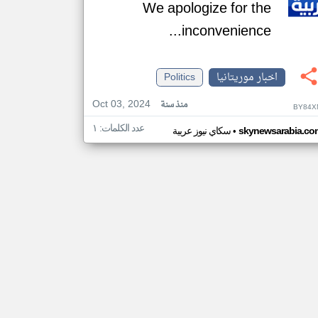
We apologize for the
inconvenience...
اخبار موريتانيا
Politics
Oct 03, 2024
منذ سنة
BY84X
عدد الكلمات: ١
•
skynewsarabia.co
سكاي نيوز عربية