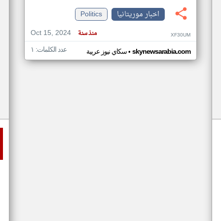
اخبار موريتانيا
Politics
Oct 15, 2024
منذ سنة
XF30UM
عدد الكلمات: ١
•
skynewsarabia.com
سكاي نيوز عربية