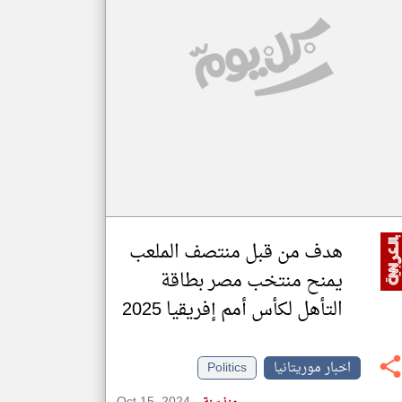
klyoum.com
تغيير الدولة
مصادر الأخبار من موريتانيا
اخبار موريتانيا على مدار الساعة
أهم اخبار موريتانيا العاجلة والمباشرة
هدف من قبل منتصف الملعب
يمنح منتخب مصر بطاقة
التأهل لكأس أمم إفريقيا 2025
اخبار موريتانيا
Politics