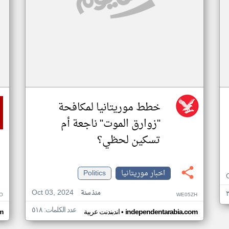
خطط موريتانيا لمكافحة
"زوارق الموت" ناجعة أم
تسكين لحظي؟
اخبار موريتانيا
Politics
Oct 03, 2024
منذ سنة
O
WE05ZH
عدد الكلمات: ٥١٨
•
independentarabia.com
اندبندنت عربية
m