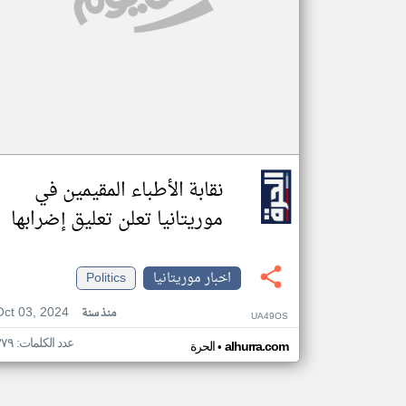
نقابة الأطباء المقيمين في
موريتانيا تعلن تعليق إضرابها
اخبار موريتانيا
Politics
Oct 03, 2024
منذ سنة
UA49OS
عدد الكلمات: ٣٧٩
•
alhurra.com
الحرة