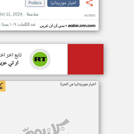
اخبار موريتانيا
Politics
Oct 11, 2024
منذ سنة
AC58ID
عدد الكلمات: ١٠٩ ميديا: ٥
•
arabic.cnn.com
سي ان ان عربي
تابع اخر اخب
ار تي عرب
اخبار موريتانيا من الحرة