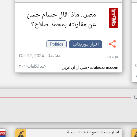
مصر.. ماذا قال حسام حسن
عن مقارنته بمحمد صلاح؟
اخبار موريتانيا
Politics
Oct 12, 2024
منذ سنة
FG17QB
عدد الكلمات: ٢٠٦
•
arabic.cnn.com
سي ان ان عربي
ا
اخبار موريتانيا من اندبندنت عربية