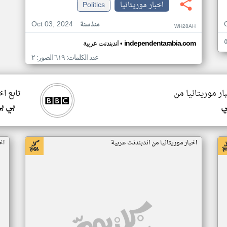
اخبار موريتانيا
Politics
Oct 03, 2024
منذ سنة
WH28AH
•
independentarabia.com
اندبندنت عربية
عدد الكلمات: ٦١٩ الصور: ٢
ار موريتانيا من
تابع اخ
ي
بي ب
اخبار موريتانيا من اندبندنت عربية
اخ