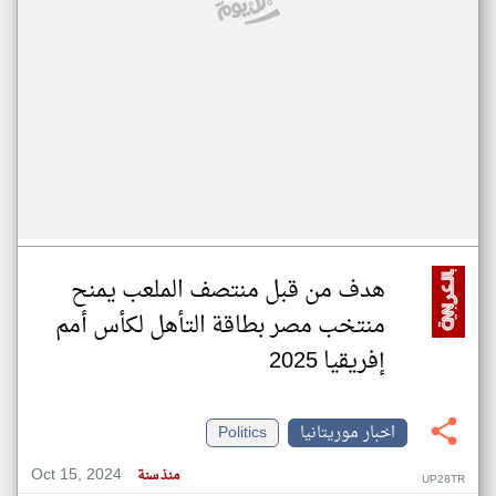
هدف من قبل منتصف الملعب يمنح
منتخب مصر بطاقة التأهل لكأس أمم
إفريقيا 2025
اخبار موريتانيا
Politics
Oct 15, 2024
منذ سنة
UP28TR