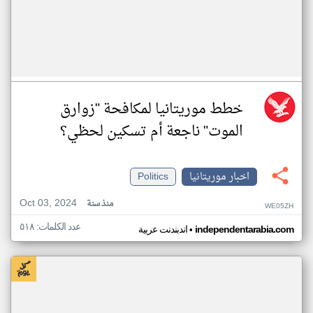
خطط موريتانيا لمكافحة "زوارق
الموت" ناجعة أم تسكين لحظي؟
اخبار موريتانيا
Politics
Oct 03, 2024
منذ سنة
WE05ZH
عدد الكلمات: ٥١٨
•
independentarabia.com
اندبندنت عربية