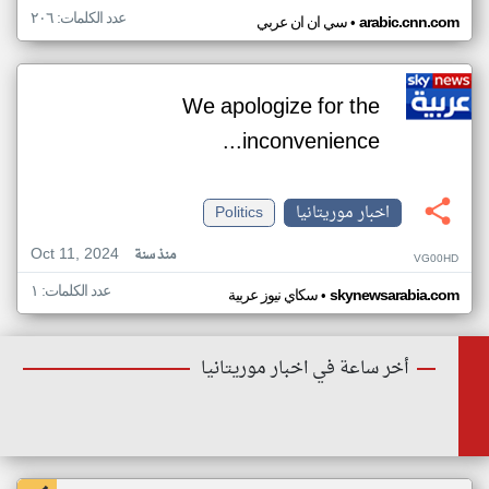
عدد الكلمات: ٢٠٦
•
arabic.cnn.com
سي ان ان عربي
We apologize for the
inconvenience...
اخبار موريتانيا
Politics
Oct 11, 2024
منذ سنة
VG00HD
عدد الكلمات: ١
•
skynewsarabia.com
سكاي نيوز عربية
أخر ساعة في اخبار موريتانيا