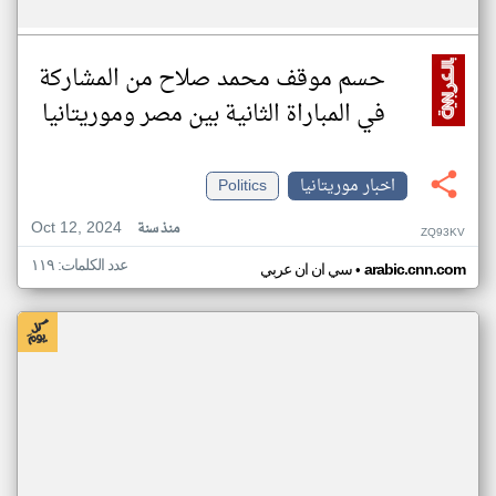
حسم موقف محمد صلاح من المشاركة
في المباراة الثانية بين مصر وموريتانيا
اخبار موريتانيا
Politics
Oct 12, 2024
منذ سنة
ZQ93KV
عدد الكلمات: ١١٩
•
arabic.cnn.com
سي ان ان عربي