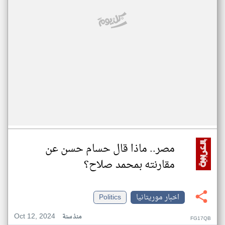
مصر.. ماذا قال حسام حسن عن
مقارنته بمحمد صلاح؟
اخبار موريتانيا
Politics
Oct 12, 2024
منذ سنة
FG17QB