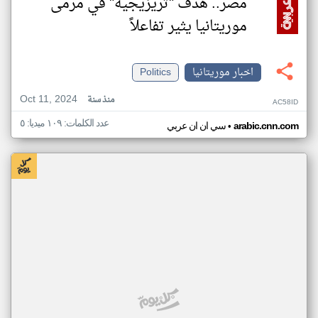
مصر.. هدف "تريزيجيه" في مرمى
موريتانيا يثير تفاعلاً
اخبار موريتانيا
Politics
Oct 11, 2024
منذ سنة
AC58ID
عدد الكلمات: ١٠٩ ميديا: ٥
•
arabic.cnn.com
سي ان ان عربي