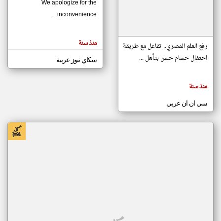
We apologize for the
inconvenience...
klyoum.com
تغيير الدولة
منذ سنة
تعبر
رفع العلم المصري.. تفاعل مع طريقة
مصادر الأخبار من موريتانيا
المقالات
الموجوده
احتفال حسام حسن بتأهل ...
سكاي نيوز عربية
اخبار موريتانيا على مدار الساعة
هنا عن
وجهة
نظر
أهم اخبار موريتانيا العاجلة والمباشرة
كاتبيها.
منذ سنة
سي ان ان عربي