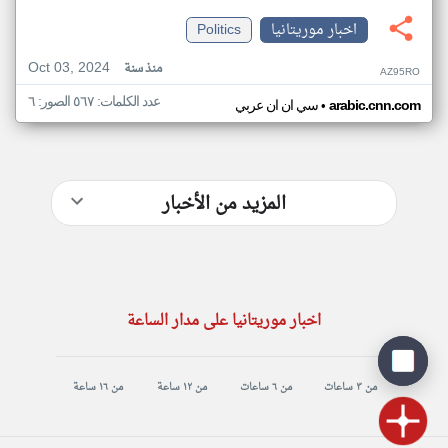
اخبار موريتانيا
Politics
Oct 03, 2024
منذ سنة
AZ95RO
عدد الكلمات: ٥٦٧ الصور: ٦
•
arabic.cnn.com
سي ان ان عربي
المزيد من الأخبار
اخبار موريتانيا على مدار الساعة
من ٣ ساعات
من ٦ ساعات
من ١٢ ساعة
من ١٦ ساعة