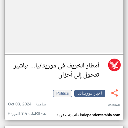
أمطار الخريف في موريتانيا... تباشير
تتحول إلى أحزان
اخبار موريتانيا
Politics
Oct 03, 2024
منذ سنة
WH28AH
عدد الكلمات: ٦١٩ الصور: ٢
•
independentarabia.com
اندبندنت عربية