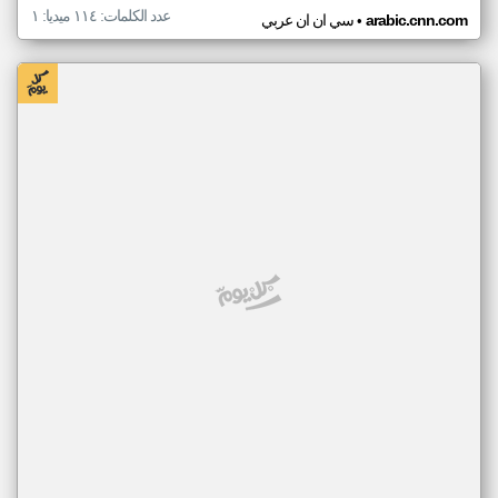
عدد الكلمات: ١١٤ ميديا: ١
•
arabic.cnn.com
سي ان ان عربي