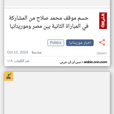
حسم موقف محمد صلاح من المشاركة
في المباراة الثانية بين مصر وموريتانيا
اخبار موريتانيا
Politics
Oct 12, 2024
منذ سنة
ZQ93KV
عدد الكلمات: ١١٩
•
arabic.cnn.com
سي ان ان عربي