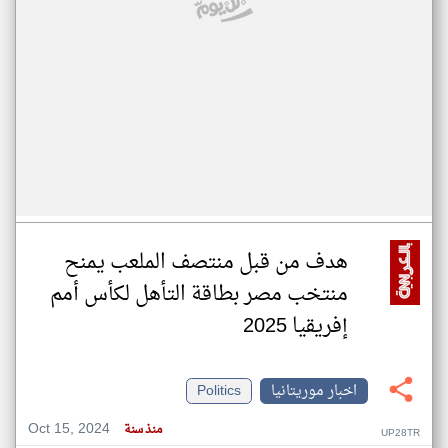
هدف من قبل منتصف الملعب يمنح
منتخب مصر بطاقة التأهل لكأس أمم
إفريقيا 2025
اخبار موريتانيا
Politics
Oct 15, 2024
منذ سنة
UP28TR