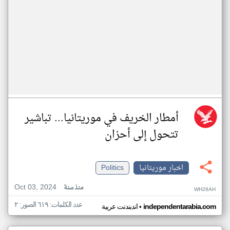
أمطار الخريف في موريتانيا... تباشير
تتحول إلى أحزان
اخبار موريتانيا
Politics
Oct 03, 2024
منذ سنة
WH28AH
عدد الكلمات: ٦١٩ الصور: ٢
•
independentarabia.com
اندبندنت عربية