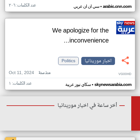
عدد الكلمات: ٢٠٦
•
arabic.cnn.com
سي ان ان عربي
We apologize for the
inconvenience...
اخبار موريتانيا
Politics
Oct 11, 2024
منذ سنة
VG00HD
عدد الكلمات: ١
•
skynewsarabia.com
سكاي نيوز عربية
أخر ساعة في اخبار موريتانيا