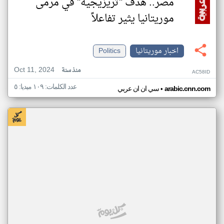
مصر.. هدف "تريزيجيه" في مرمى
موريتانيا يثير تفاعلاً
اخبار موريتانيا
Politics
Oct 11, 2024
منذ سنة
AC58ID
عدد الكلمات: ١٠٩ ميديا: ٥
•
arabic.cnn.com
سي ان ان عربي