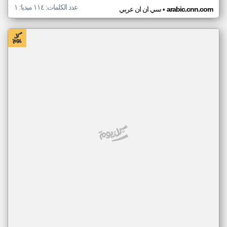
عدد الكلمات: ١١٤ ميديا: ١
•
arabic.cnn.com
سي ان ان عربي