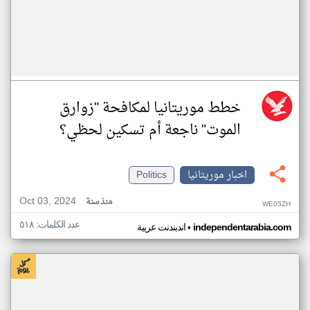
خطط موريتانيا لمكافحة "زوارق
الموت" ناجعة أم تسكين لحظي؟
اخبار موريتانيا
Politics
Oct 03, 2024
منذ سنة
WE05ZH
عدد الكلمات: ٥١٨
•
independentarabia.com
اندبندنت عربية