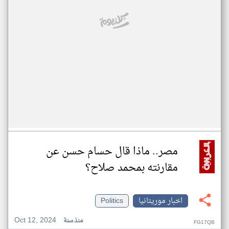
مصر.. ماذا قال حسام حسن عن
مقارنته بمحمد صلاح؟
اخبار موريتانيا
Politics
Oct 12, 2024
منذ سنة
FG17QB