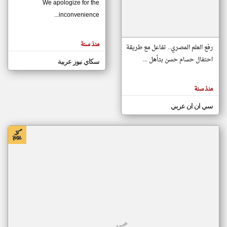
We apologize for the
inconvenience...
klyoum.com
تغيير الدولة
منذ سنة
تعبر
رفع العلم المصري.. تفاعل مع طريقة
مصادر الأخبار من موريتانيا
المقالات
الموجوده
احتفال حسام حسن بتأهل ...
سكاي نيوز عربية
اخبار موريتانيا على مدار الساعة
هنا عن
وجهة
نظر
أهم اخبار موريتانيا العاجلة والمباشرة
كاتبيها.
منذ سنة
سي ان ان عربي