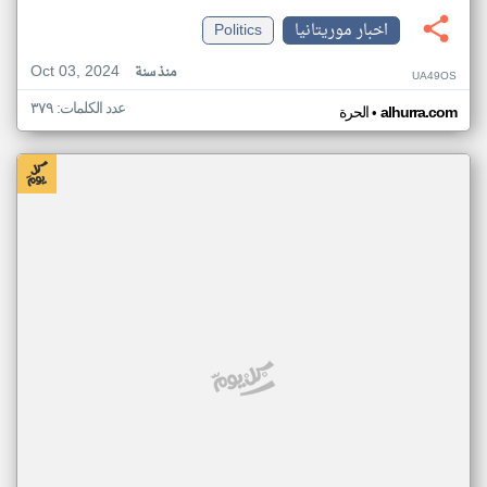
اخبار موريتانيا
Politics
Oct 03, 2024
منذ سنة
UA49OS
عدد الكلمات: ٣٧٩
•
alhurra.com
الحرة