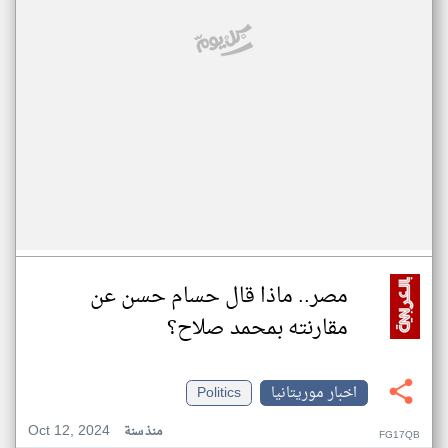
مصر.. ماذا قال حسام حسن عن
مقارنته بمحمد صلاح؟
اخبار موريتانيا
Politics
Oct 12, 2024
منذ سنة
FG17QB