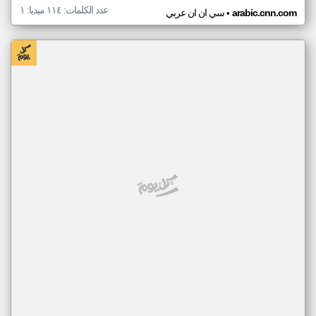
عدد الكلمات: ١١٤ ميديا: ١
•
arabic.cnn.com
سي ان ان عربي