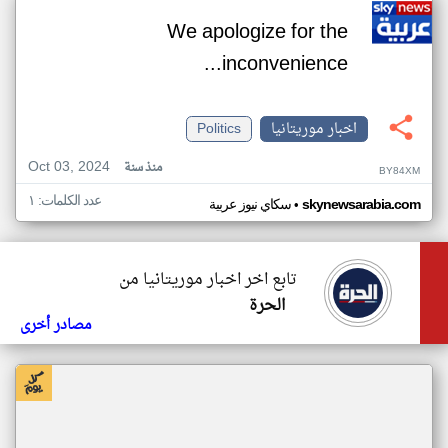
We apologize for the
inconvenience...
اخبار موريتانيا
Politics
Oct 03, 2024
منذ سنة
BY84XM
عدد الكلمات: ١
•
skynewsarabia.com
سكاي نيوز عربية
تابع اخر اخبار موريتانيا من
الحرة
مصادر أخرى