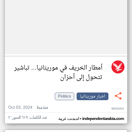
أمطار الخريف في موريتانيا... تباشير
تتحول إلى أحزان
اخبار موريتانيا
Politics
Oct 03, 2024
منذ سنة
WH28AH
عدد الكلمات: ٦١٩ الصور: ٢
•
independentarabia.com
اندبندنت عربية