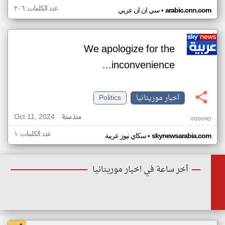
عدد الكلمات: ٢٠٦
•
arabic.cnn.com
سي ان ان عربي
We apologize for the
inconvenience...
اخبار موريتانيا
Politics
Oct 11, 2024
منذ سنة
VG00HD
عدد الكلمات: ١
•
skynewsarabia.com
سكاي نيوز عربية
أخر ساعة في اخبار موريتانيا