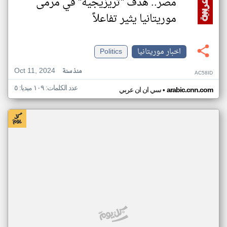
مصر.. هدف "تريزيجيه" في مرمى
موريتانيا يثير تفاعلاً
اخبار موريتانيا
Politics
Oct 11, 2024
منذ سنة
AC58ID
عدد الكلمات: ١٠٩ ميديا: ٥
•
arabic.cnn.com
سي ان ان عربي