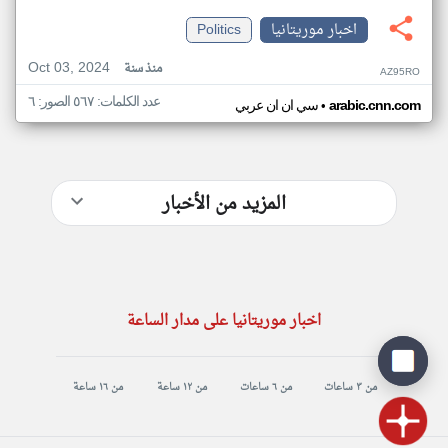
اخبار موريتانيا
Politics
Oct 03, 2024
منذ سنة
AZ95RO
عدد الكلمات: ٥٦٧ الصور: ٦
•
arabic.cnn.com
سي ان ان عربي
المزيد من الأخبار
اخبار موريتانيا على مدار الساعة
من ٣ ساعات
من ٦ ساعات
من ١٢ ساعة
من ١٦ ساعة