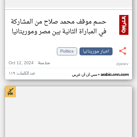
حسم موقف محمد صلاح من المشاركة
في المباراة الثانية بين مصر وموريتانيا
اخبار موريتانيا
Politics
Oct 12, 2024
منذ سنة
ZQ93KV
عدد الكلمات: ١١٩
•
arabic.cnn.com
سي ان ان عربي