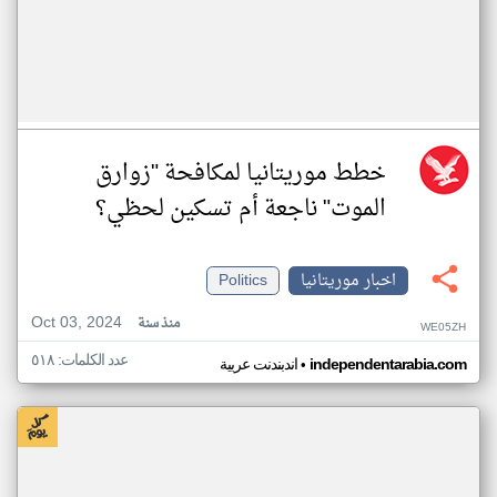
خطط موريتانيا لمكافحة "زوارق
الموت" ناجعة أم تسكين لحظي؟
اخبار موريتانيا
Politics
Oct 03, 2024
منذ سنة
WE05ZH
عدد الكلمات: ٥١٨
•
independentarabia.com
اندبندنت عربية