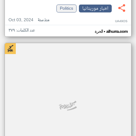
اخبار موريتانيا
Politics
Oct 03, 2024
منذ سنة
UA49OS
عدد الكلمات: ٣٧٩
•
alhurra.com
الحرة