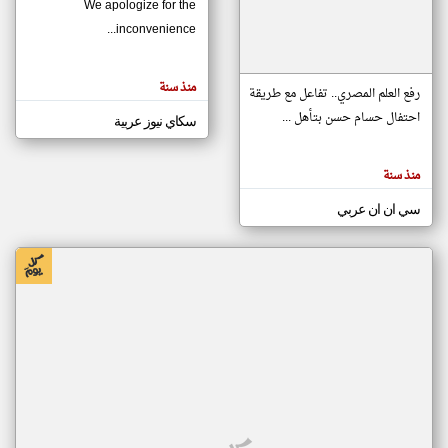
We apologize for the
inconvenience...
klyoum.com
تغيير الدولة
منذ سنة
تعبر
رفع العلم المصري.. تفاعل مع طريقة
مصادر الأخبار من موريتانيا
المقالات
الموجوده
احتفال حسام حسن بتأهل ...
سكاي نيوز عربية
اخبار موريتانيا على مدار الساعة
هنا عن
وجهة
نظر
أهم اخبار موريتانيا العاجلة والمباشرة
كاتبيها.
منذ سنة
سي ان ان عربي