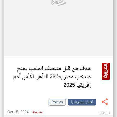
هدف من قبل منتصف الملعب يمنح
منتخب مصر بطاقة التأهل لكأس أمم
إفريقيا 2025
اخبار موريتانيا
Politics
Oct 15, 2024
منذ سنة
UP28TR