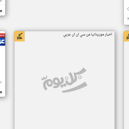
R
m
اخبار موريتانيا من سي ان ان عربي
D
m