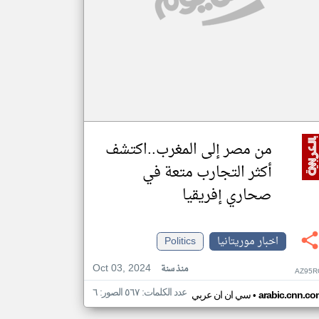
من مصر إلى المغرب..اكتشف
أكثر التجارب متعة في
صحاري إفريقيا
اخبار موريتانيا
Politics
Oct 03, 2024
منذ سنة
AZ95R
عدد الكلمات: ٥٦٧ الصور: ٦
•
arabic.cnn.co
سي ان ان عربي