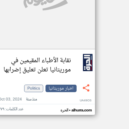
نقابة الأطباء المقيمين في
موريتانيا تعلن تعليق إضرابها
اخبار موريتانيا
Politics
Oct 03, 2024
منذ سنة
UA49OS
عدد الكلمات: ٣٧٩
•
alhurra.com
الحرة