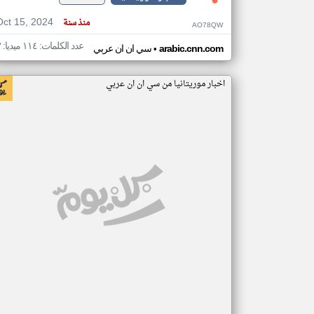
Oct 15, 2024
منذ سنة
AO78QW
عدد الكلمات: ١١٤ ميديا: ٣
•
arabic.cnn.com
سي ان ان عربي
اخبار موريتانيا من سي ان ان عربي