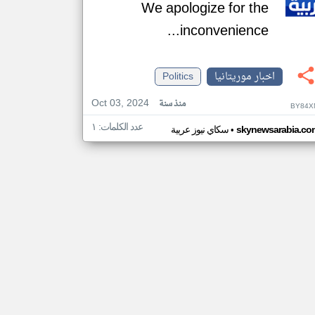
We apologize for the
inconvenience...
اخبار موريتانيا
Politics
Oct 03, 2024
منذ سنة
BY84X
عدد الكلمات: ١
•
skynewsarabia.co
سكاي نيوز عربية