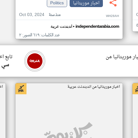
اخبار موريتانيا
Politics
Oct 03, 2024
منذ سنة
WH28AH
•
independentarabia.com
اندبندنت عربية
عدد الكلمات: ٦١٩ الصور: ٢
ار موريتانيا من
تابع اخ
سي ا
اخبار موريتانيا من اندبندنت عربية
اخ