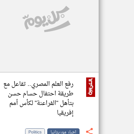
تعبر
المقالات
الموجوده
هنا عن
وجهة
نظر
كاتبيها.
رفع العلم المصري.. تفاعل مع
طريقة احتفال حسام حسن
بتأهل "الفراعنة" لكأس أمم
إفريقيا
اخبار موريتانيا
Politics