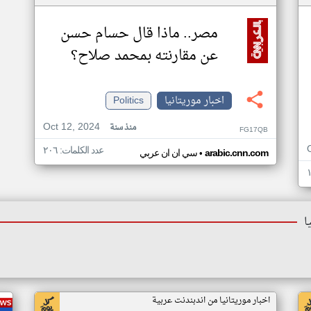
مصر.. ماذا قال حسام حسن
عن مقارنته بمحمد صلاح؟
اخبار موريتانيا
Politics
Oct 12, 2024
منذ سنة
FG17QB
عدد الكلمات: ٢٠٦
•
arabic.cnn.com
سي ان ان عربي
ا
اخبار موريتانيا من اندبندنت عربية