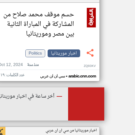
حسم موقف محمد صلاح من
المشاركة في المباراة الثانية
بين مصر وموريتانيا
اخبار موريتانيا
Politics
Oct 12, 2024
منذ سنة
ZQ93KV
عدد الكلمات: ١١٩
•
arabic.cnn.com
سي ان ان عربي
أخر ساعة في اخبار موريتاني
اخبار موريتانيا من سي ان ان عربي