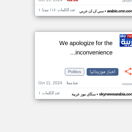
Oct 15, 2024
منذ سنة
UP28T
عدد الكلمات: ١١٤ ميديا: ١
•
arabic.cnn.co
سي ان ان عربي
We apologize for the
inconvenience...
اخبار موريتانيا
Politics
Oct 11, 2024
منذ سنة
VG00H
عدد الكلمات: ١
•
skynewsarabia.co
سكاي نيوز عربية