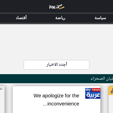
سياسة
رياضة
أقتصاد
أجدد الاخبار
بان الصحراء
اخ
We apologize for the
inconvenience...