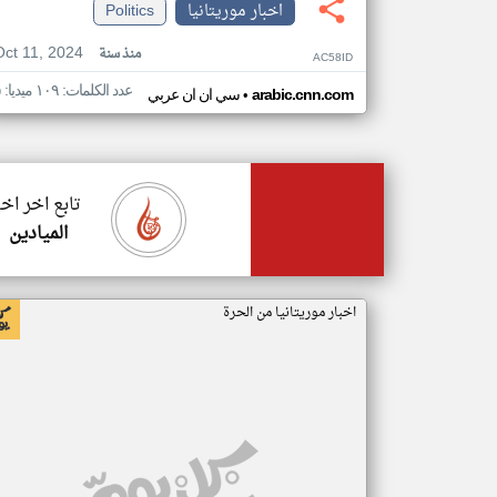
اخبار موريتانيا
Politics
Oct 11, 2024
منذ سنة
AC58ID
عدد الكلمات: ١٠٩ ميديا: ٥
•
arabic.cnn.com
سي ان ان عربي
تابع اخر اخب
الميادين
اخبار موريتانيا من الحرة