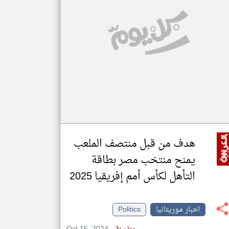
klyoum.com
تغيير الدولة
مصادر الأخبار من موريتانيا
اخبار موريتانيا على مدار الساعة
أهم اخبار موريتانيا العاجلة والمباشرة
هدف من قبل منتصف الملعب
يمنح منتخب مصر بطاقة
التأهل لكأس أمم إفريقيا 2025
اخبار موريتانيا
Politics