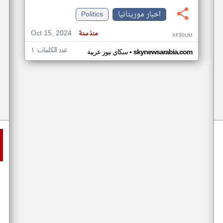
اخبار موريتانيا
Politics
Oct 15, 2024
منذ سنة
XF30UM
عدد الكلمات: ١
•
skynewsarabia.com
سكاي نيوز عربية