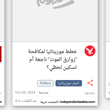
خطط موريتانيا لمكافحة
"زوارق الموت" ناجعة أم
تسكين لحظي؟
اخبار موريتانيا
Politics
Oct 03, 2024
منذ سنة
O
WE05ZH
عدد الكلمات: ٥١٨
•
independentarabia.com
اندبندنت عربية
m