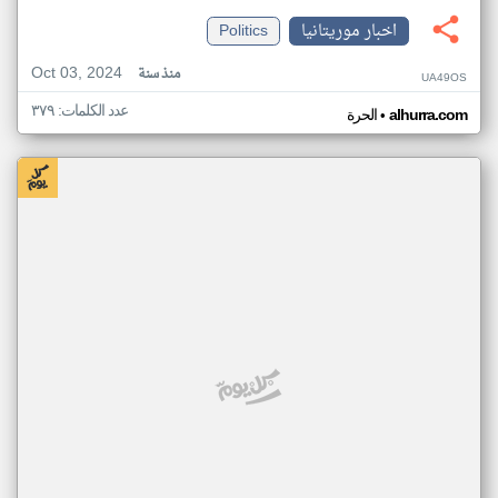
اخبار موريتانيا
Politics
Oct 03, 2024
منذ سنة
UA49OS
عدد الكلمات: ٣٧٩
•
alhurra.com
الحرة