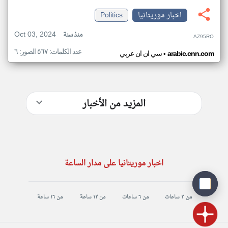
اخبار موريتانيا
Politics
Oct 03, 2024
منذ سنة
AZ95RO
عدد الكلمات: ٥٦٧ الصور: ٦
•
arabic.cnn.com
سي ان ان عربي
المزيد من الأخبار
اخبار موريتانيا على مدار الساعة
من ٣ ساعات
من ٦ ساعات
من ١٢ ساعة
من ١٦ ساعة