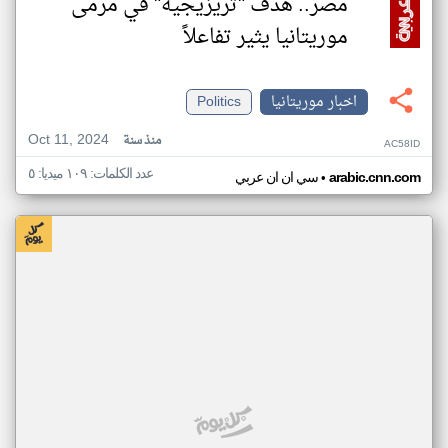
مصر.. هدف "تريزيجيه" في مرمى
موريتانيا يثير تفاعلاً
اخبار موريتانيا
Politics
Oct 11, 2024
منذ سنة
AC58ID
عدد الكلمات: ١٠٩ ميديا: ٥
•
arabic.cnn.com
سي ان ان عربي