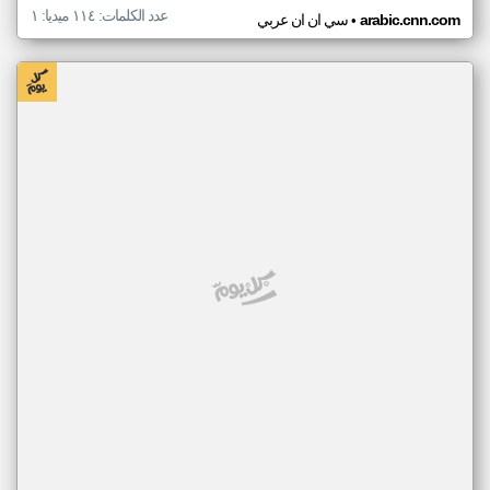
عدد الكلمات: ١١٤ ميديا: ١
•
arabic.cnn.com
سي ان ان عربي