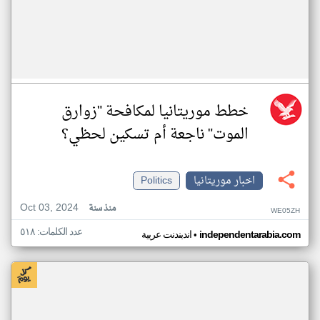
خطط موريتانيا لمكافحة "زوارق
الموت" ناجعة أم تسكين لحظي؟
اخبار موريتانيا
Politics
Oct 03, 2024
منذ سنة
WE05ZH
عدد الكلمات: ٥١٨
•
independentarabia.com
اندبندنت عربية