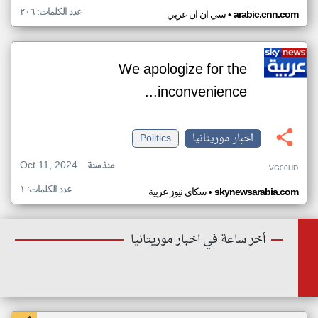
عدد الكلمات: ٢٠٦
•
arabic.cnn.com
سي ان ان عربي
We apologize for the
inconvenience...
اخبار موريتانيا
Politics
Oct 11, 2024
منذ سنة
VG00HD
عدد الكلمات: ١
•
skynewsarabia.com
سكاي نيوز عربية
أخر ساعة في اخبار موريتانيا