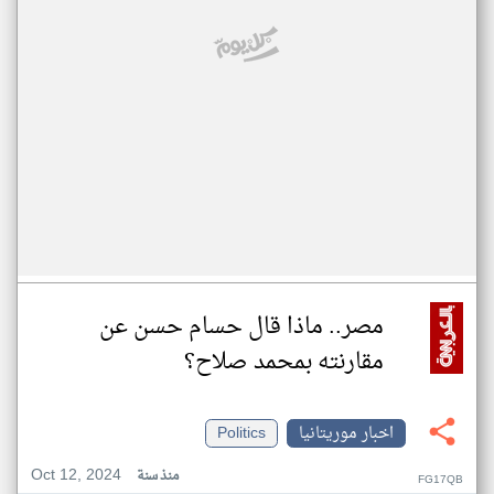
مصر.. ماذا قال حسام حسن عن
مقارنته بمحمد صلاح؟
اخبار موريتانيا
Politics
Oct 12, 2024
منذ سنة
FG17QB