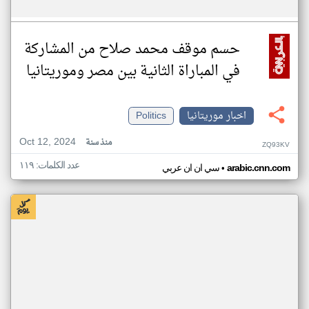
حسم موقف محمد صلاح من المشاركة
في المباراة الثانية بين مصر وموريتانيا
اخبار موريتانيا
Politics
Oct 12, 2024
منذ سنة
ZQ93KV
عدد الكلمات: ١١٩
•
arabic.cnn.com
سي ان ان عربي