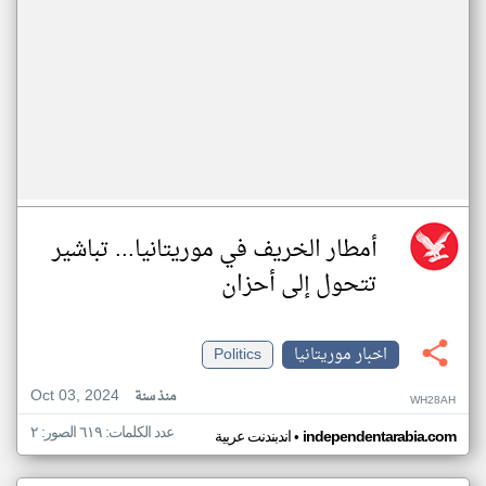
أمطار الخريف في موريتانيا... تباشير
تتحول إلى أحزان
اخبار موريتانيا
Politics
Oct 03, 2024
منذ سنة
WH28AH
عدد الكلمات: ٦١٩ الصور: ٢
•
independentarabia.com
اندبندنت عربية