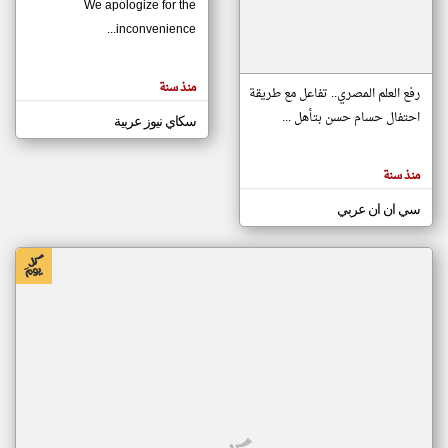
We apologize for the
inconvenience...
klyoum.com
تغيير الدولة
منذ سنة
تعبر
رفع العلم المصري.. تفاعل مع طريقة
مصادر الأخبار من موريتانيا
المقالات
الموجوده
احتفال حسام حسن بتأهل ...
سكاي نيوز عربية
اخبار موريتانيا على مدار الساعة
هنا عن
وجهة
نظر
أهم اخبار موريتانيا العاجلة والمباشرة
كاتبيها.
منذ سنة
سي ان ان عربي