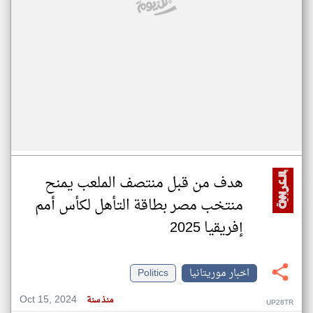
هدف من قبل منتصف الملعب يمنح
منتخب مصر بطاقة التأهل لكأس أمم
إفريقيا 2025
اخبار موريتانيا
Politics
Oct 15, 2024
منذ سنة
UP28TR