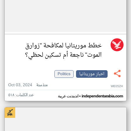
خطط موريتانيا لمكافحة "زوارق
الموت" ناجعة أم تسكين لحظي؟
اخبار موريتانيا
Politics
Oct 03, 2024
منذ سنة
WE05ZH
عدد الكلمات: ٥١٨
•
independentarabia.com
اندبندنت عربية