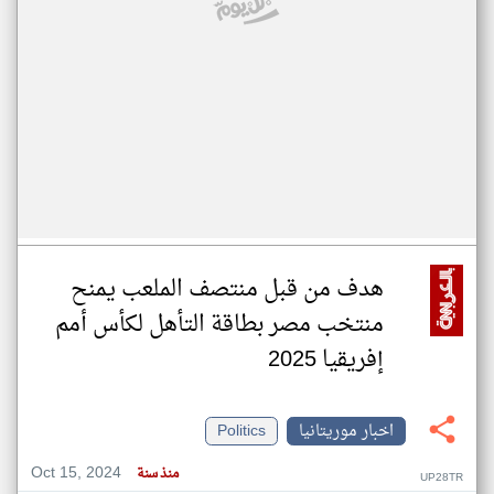
هدف من قبل منتصف الملعب يمنح
منتخب مصر بطاقة التأهل لكأس أمم
إفريقيا 2025
اخبار موريتانيا
Politics
Oct 15, 2024
منذ سنة
UP28TR