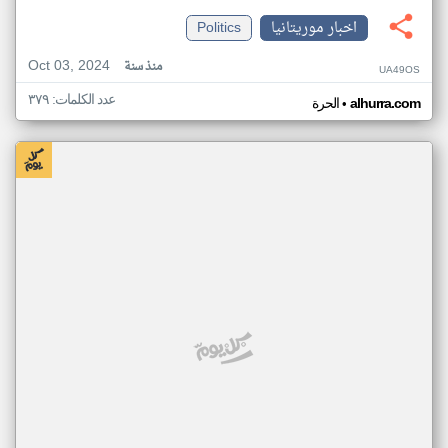
اخبار موريتانيا
Politics
Oct 03, 2024
منذ سنة
UA49OS
عدد الكلمات: ٣٧٩
•
alhurra.com
الحرة