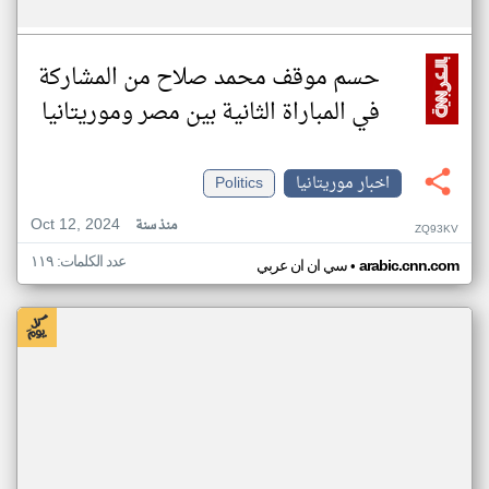
حسم موقف محمد صلاح من المشاركة
في المباراة الثانية بين مصر وموريتانيا
اخبار موريتانيا
Politics
Oct 12, 2024
منذ سنة
ZQ93KV
عدد الكلمات: ١١٩
•
arabic.cnn.com
سي ان ان عربي