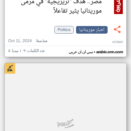
مصر.. هدف "تريزيجيه" في مرمى
موريتانيا يثير تفاعلاً
اخبار موريتانيا
Politics
Oct 11, 2024
منذ سنة
AC58ID
عدد الكلمات: ١٠٩ ميديا: ٥
•
arabic.cnn.com
سي ان ان عربي