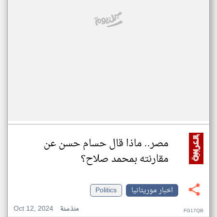
مصر.. ماذا قال حسام حسن عن
مقارنته بمحمد صلاح؟
اخبار موريتانيا
Politics
Oct 12, 2024
منذ سنة
FG17QB