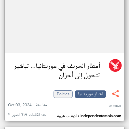
أمطار الخريف في موريتانيا... تباشير
تتحول إلى أحزان
اخبار موريتانيا
Politics
Oct 03, 2024
منذ سنة
WH28AH
عدد الكلمات: ٦١٩ الصور: ٢
•
independentarabia.com
اندبندنت عربية