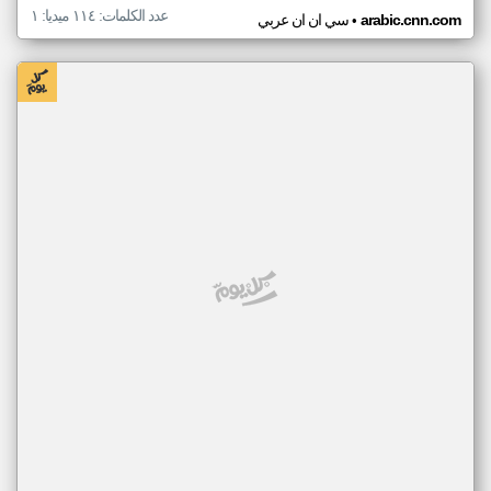
عدد الكلمات: ١١٤ ميديا: ١
•
arabic.cnn.com
سي ان ان عربي