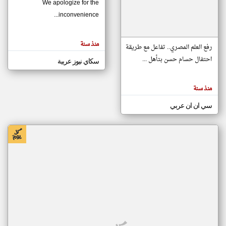
We apologize for the
inconvenience...
klyoum.com
تغيير الدولة
منذ سنة
تعبر
رفع العلم المصري.. تفاعل مع طريقة
مصادر الأخبار من موريتانيا
المقالات
الموجوده
احتفال حسام حسن بتأهل ...
سكاي نيوز عربية
اخبار موريتانيا على مدار الساعة
هنا عن
وجهة
نظر
أهم اخبار موريتانيا العاجلة والمباشرة
كاتبيها.
منذ سنة
سي ان ان عربي