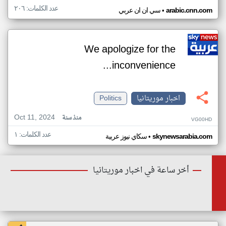
عدد الكلمات: ٢٠٦
•
arabic.cnn.com
سي ان ان عربي
We apologize for the
inconvenience...
اخبار موريتانيا
Politics
Oct 11, 2024
منذ سنة
VG00HD
عدد الكلمات: ١
•
skynewsarabia.com
سكاي نيوز عربية
أخر ساعة في اخبار موريتانيا