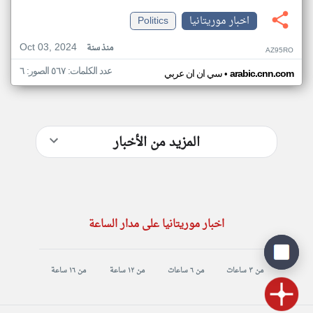
اخبار موريتانيا
Politics
Oct 03, 2024
منذ سنة
AZ95RO
عدد الكلمات: ٥٦٧ الصور: ٦
•
arabic.cnn.com
سي ان ان عربي
المزيد من الأخبار
اخبار موريتانيا على مدار الساعة
من ٣ ساعات
من ٦ ساعات
من ١٢ ساعة
من ١٦ ساعة