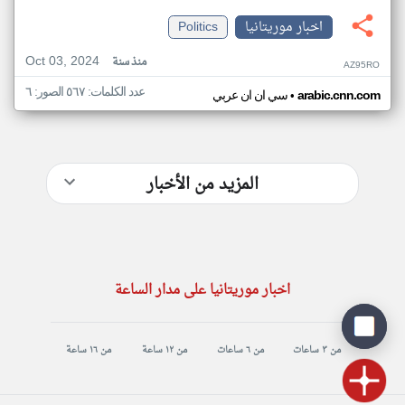
اخبار موريتانيا
Politics
Oct 03, 2024
منذ سنة
AZ95RO
عدد الكلمات: ٥٦٧ الصور: ٦
•
arabic.cnn.com
سي ان ان عربي
المزيد من الأخبار
اخبار موريتانيا على مدار الساعة
من ٣ ساعات
من ٦ ساعات
من ١٢ ساعة
من ١٦ ساعة