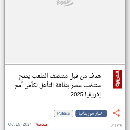
هدف من قبل منتصف الملعب يمنح
منتخب مصر بطاقة التأهل لكأس أمم
إفريقيا 2025
اخبار موريتانيا
Politics
Oct 15, 2024
منذ سنة
UP28TR