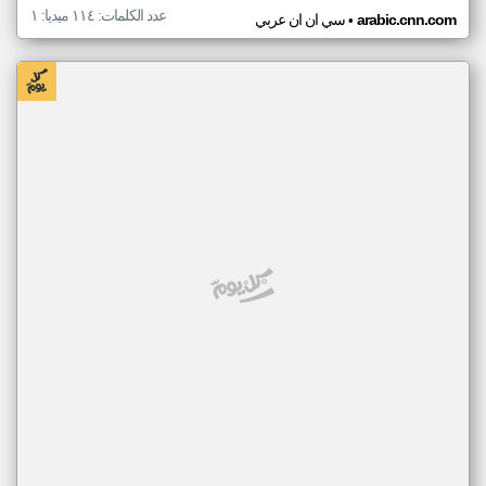
عدد الكلمات: ١١٤ ميديا: ١
•
arabic.cnn.com
سي ان ان عربي