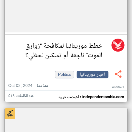
خطط موريتانيا لمكافحة "زوارق
الموت" ناجعة أم تسكين لحظي؟
اخبار موريتانيا
Politics
Oct 03, 2024
منذ سنة
WE05ZH
عدد الكلمات: ٥١٨
•
independentarabia.com
اندبندنت عربية