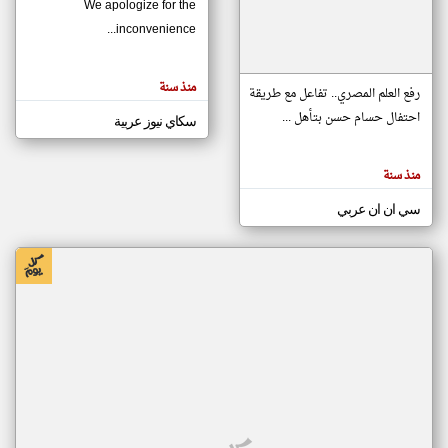
We apologize for the
inconvenience...
klyoum.com
تغيير الدولة
منذ سنة
تعبر
رفع العلم المصري.. تفاعل مع طريقة
مصادر الأخبار من موريتانيا
المقالات
الموجوده
احتفال حسام حسن بتأهل ...
سكاي نيوز عربية
اخبار موريتانيا على مدار الساعة
هنا عن
وجهة
نظر
أهم اخبار موريتانيا العاجلة والمباشرة
كاتبيها.
منذ سنة
سي ان ان عربي