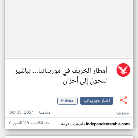
أمطار الخريف في موريتانيا... تباشير
تتحول إلى أحزان
اخبار موريتانيا
Politics
Oct 03, 2024
منذ سنة
WH28AH
عدد الكلمات: ٦١٩ الصور: ٢
•
independentarabia.com
اندبندنت عربية