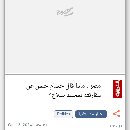
مصر.. ماذا قال حسام حسن عن
مقارنته بمحمد صلاح؟
اخبار موريتانيا
Politics
Oct 12, 2024
منذ سنة
FG17QB