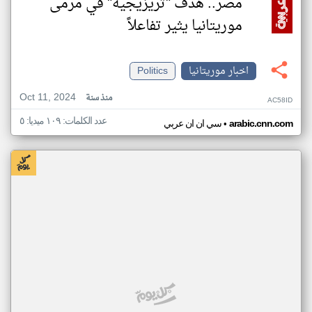
مصر.. هدف "تريزيجيه" في مرمى
موريتانيا يثير تفاعلاً
اخبار موريتانيا
Politics
Oct 11, 2024
منذ سنة
AC58ID
عدد الكلمات: ١٠٩ ميديا: ٥
•
arabic.cnn.com
سي ان ان عربي