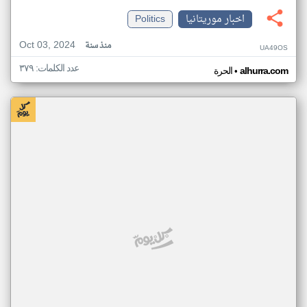
اخبار موريتانيا
Politics
Oct 03, 2024
منذ سنة
UA49OS
عدد الكلمات: ٣٧٩
•
alhurra.com
الحرة