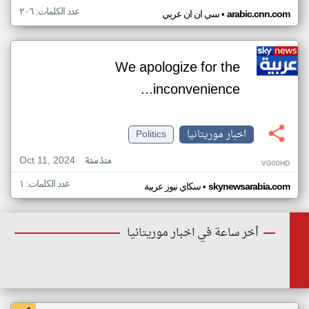
عدد الكلمات: ٢٠٦
•
arabic.cnn.com
سي ان ان عربي
We apologize for the
inconvenience...
اخبار موريتانيا
Politics
Oct 11, 2024
منذ سنة
VG00HD
عدد الكلمات: ١
•
skynewsarabia.com
سكاي نيوز عربية
أخر ساعة في اخبار موريتانيا