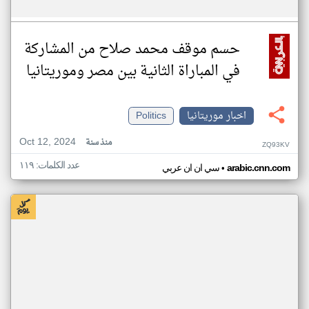
حسم موقف محمد صلاح من المشاركة
في المباراة الثانية بين مصر وموريتانيا
اخبار موريتانيا
Politics
Oct 12, 2024
منذ سنة
ZQ93KV
عدد الكلمات: ١١٩
•
arabic.cnn.com
سي ان ان عربي