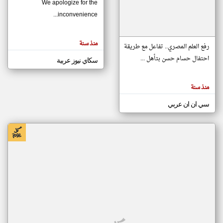
We apologize for the
inconvenience...
klyoum.com
تغيير الدولة
منذ سنة
تعبر
رفع العلم المصري.. تفاعل مع طريقة
مصادر الأخبار من موريتانيا
المقالات
الموجوده
احتفال حسام حسن بتأهل ...
سكاي نيوز عربية
اخبار موريتانيا على مدار الساعة
هنا عن
وجهة
نظر
أهم اخبار موريتانيا العاجلة والمباشرة
كاتبيها.
منذ سنة
سي ان ان عربي