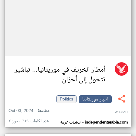
أمطار الخريف في موريتانيا... تباشير
تتحول إلى أحزان
اخبار موريتانيا
Politics
Oct 03, 2024
منذ سنة
WH28AH
عدد الكلمات: ٦١٩ الصور: ٢
•
independentarabia.com
اندبندنت عربية