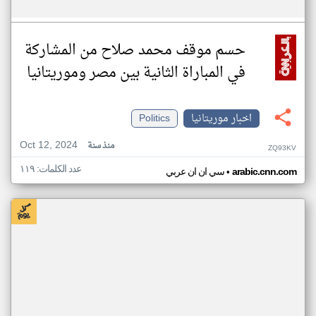
حسم موقف محمد صلاح من المشاركة
في المباراة الثانية بين مصر وموريتانيا
اخبار موريتانيا
Politics
Oct 12, 2024
منذ سنة
ZQ93KV
عدد الكلمات: ١١٩
•
arabic.cnn.com
سي ان ان عربي