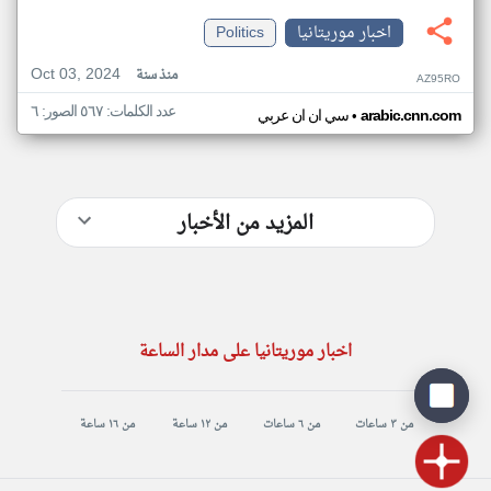
اخبار موريتانيا
Politics
Oct 03, 2024
منذ سنة
AZ95RO
عدد الكلمات: ٥٦٧ الصور: ٦
•
arabic.cnn.com
سي ان ان عربي
المزيد من الأخبار
اخبار موريتانيا على مدار الساعة
من ٣ ساعات
من ٦ ساعات
من ١٢ ساعة
من ١٦ ساعة