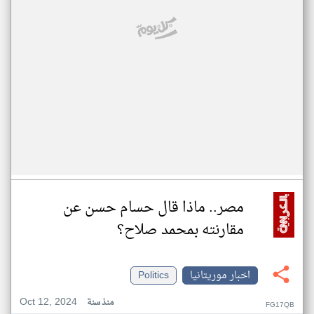
مصر.. ماذا قال حسام حسن عن
مقارنته بمحمد صلاح؟
اخبار موريتانيا
Politics
Oct 12, 2024
منذ سنة
FG17QB