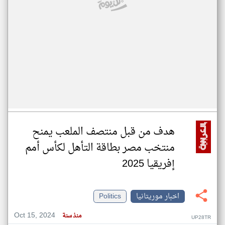
هدف من قبل منتصف الملعب يمنح
منتخب مصر بطاقة التأهل لكأس أمم
إفريقيا 2025
اخبار موريتانيا
Politics
Oct 15, 2024
منذ سنة
UP28TR