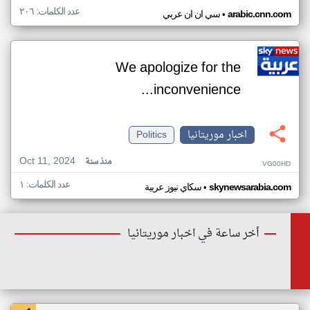
عدد الكلمات: ٢٠٦
•
arabic.cnn.com
سي ان ان عربي
We apologize for the
inconvenience...
اخبار موريتانيا
Politics
Oct 11, 2024
منذ سنة
VG00HD
عدد الكلمات: ١
•
skynewsarabia.com
سكاي نيوز عربية
أخر ساعة في اخبار موريتانيا