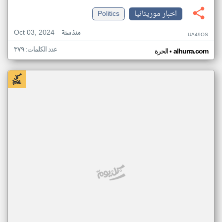
اخبار موريتانيا
Politics
Oct 03, 2024
منذ سنة
UA49OS
عدد الكلمات: ٣٧٩
•
alhurra.com
الحرة