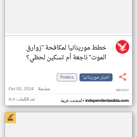
خطط موريتانيا لمكافحة "زوارق
الموت" ناجعة أم تسكين لحظي؟
اخبار موريتانيا
Politics
Oct 03, 2024
منذ سنة
WE05ZH
عدد الكلمات: ٥١٨
•
independentarabia.com
اندبندنت عربية