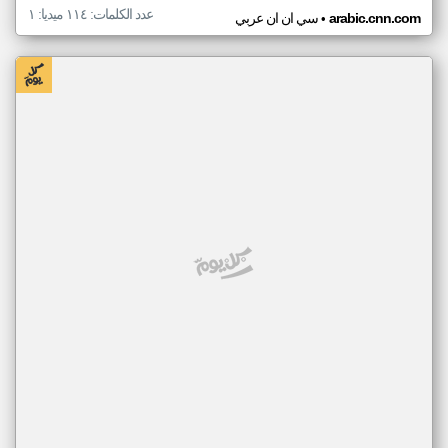
عدد الكلمات: ١١٤ ميديا: ١
•
arabic.cnn.com
سي ان ان عربي