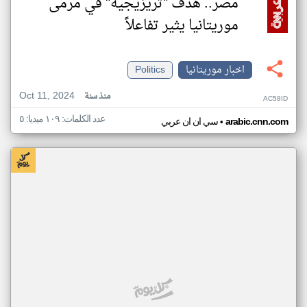
مصر.. هدف "تريزيجيه" في مرمى
موريتانيا يثير تفاعلاً
اخبار موريتانيا
Politics
Oct 11, 2024
منذ سنة
AC58ID
عدد الكلمات: ١٠٩ ميديا: ٥
•
arabic.cnn.com
سي ان ان عربي