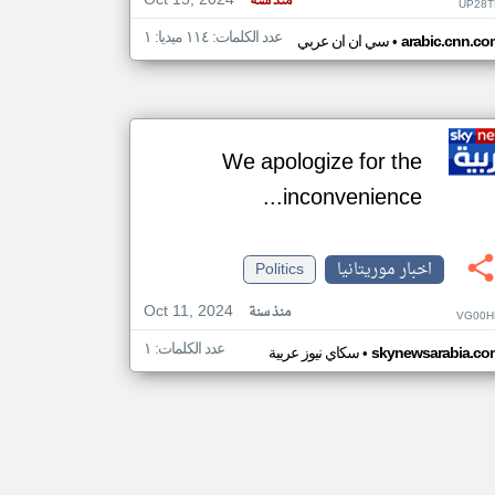
Oct 15, 2024
منذ سنة
UP28T
عدد الكلمات: ١١٤ ميديا: ١
•
arabic.cnn.co
سي ان ان عربي
We apologize for the
inconvenience...
اخبار موريتانيا
Politics
Oct 11, 2024
منذ سنة
VG00H
عدد الكلمات: ١
•
skynewsarabia.co
سكاي نيوز عربية