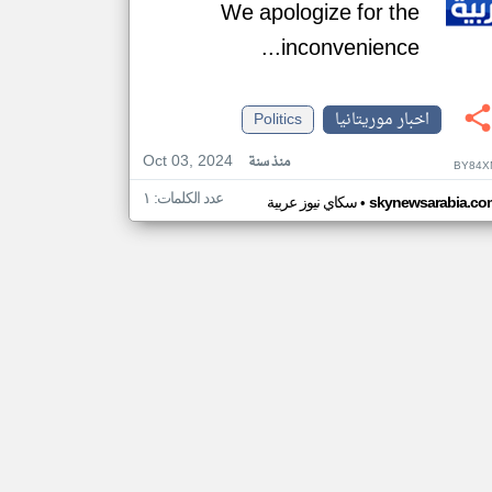
We apologize for the
inconvenience...
اخبار موريتانيا
Politics
Oct 03, 2024
منذ سنة
BY84X
عدد الكلمات: ١
•
skynewsarabia.co
سكاي نيوز عربية