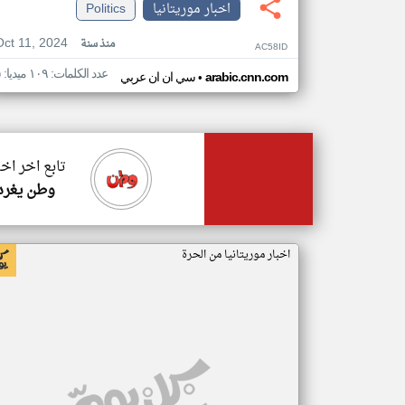
اخبار موريتانيا
Politics
Oct 11, 2024
منذ سنة
AC58ID
عدد الكلمات: ١٠٩ ميديا: ٥
•
arabic.cnn.com
سي ان ان عربي
تابع اخر اخب
وطن يغرد
اخبار موريتانيا من الحرة