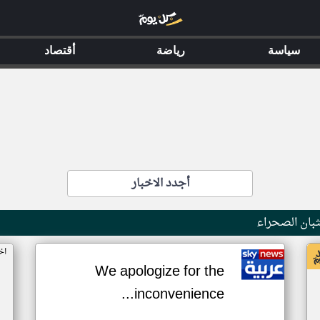
سياسة
رياضة
أقتصاد
أجدد الاخبار
بان الصحراء
اخ
We apologize for the
inconvenience...