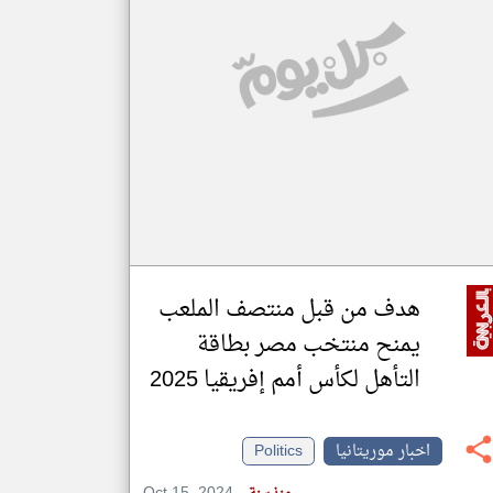
klyoum.com
تغيير الدولة
مصادر الأخبار من موريتانيا
اخبار موريتانيا على مدار الساعة
أهم اخبار موريتانيا العاجلة والمباشرة
هدف من قبل منتصف الملعب
يمنح منتخب مصر بطاقة
التأهل لكأس أمم إفريقيا 2025
اخبار موريتانيا
Politics