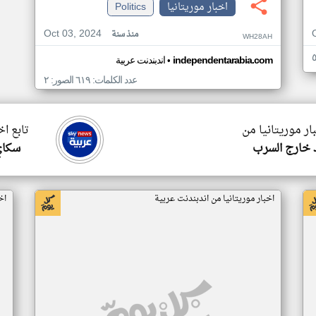
اخبار موريتانيا
Politics
Oct 03, 2024
منذ سنة
WH28AH
•
independentarabia.com
اندبندنت عربية
عدد الكلمات: ٦١٩ الصور: ٢
ار موريتانيا من
تابع اخ
 خارج السرب
سكاي
اخبار موريتانيا من اندبندنت عربية
اخ