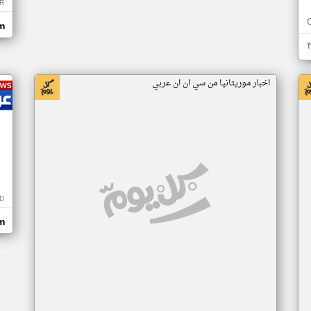
R
m
اخبار موريتانيا من سي ان ان عربي
D
m