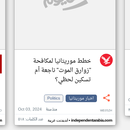
خطط موريتانيا لمكافحة
"زوارق الموت" ناجعة أم
تسكين لحظي؟
اخبار موريتانيا
Politics
Oct 03, 2024
منذ سنة
O
WE05ZH
عدد الكلمات: ٥١٨
•
independentarabia.com
اندبندنت عربية
m