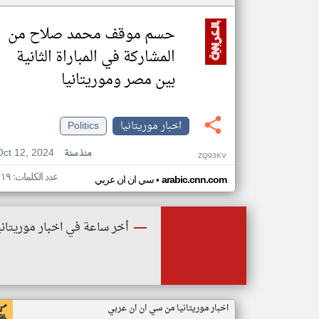
حسم موقف محمد صلاح من
المشاركة في المباراة الثانية
بين مصر وموريتانيا
اخبار موريتانيا
Politics
Oct 12, 2024
منذ سنة
ZQ93KV
عدد الكلمات: ١١٩
•
arabic.cnn.com
سي ان ان عربي
أخر ساعة في اخبار موريتاني
اخبار موريتانيا من سي ان ان عربي