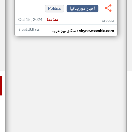
اخبار موريتانيا
Politics
Oct 15, 2024
منذ سنة
XF30UM
عدد الكلمات: ١
•
skynewsarabia.com
سكاي نيوز عربية