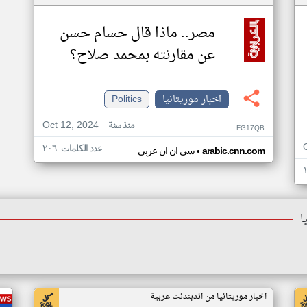
مصر.. ماذا قال حسام حسن
عن مقارنته بمحمد صلاح؟
اخبار موريتانيا
Politics
Oct 12, 2024
منذ سنة
FG17QB
عدد الكلمات: ٢٠٦
•
arabic.cnn.com
سي ان ان عربي
ا
اخبار موريتانيا من اندبندنت عربية