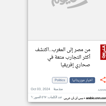
من مصر إلى المغرب..اكتشف
أكثر التجارب متعة في
صحاري إفريقيا
اخبار موريتانيا
Politics
Oct 03, 2024
منذ سنة
AZ95R
عدد الكلمات: ٥٦٧ الصور: ٦
•
arabic.cnn.co
سي ان ان عربي