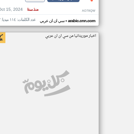
Oct 15, 2024
منذ سنة
AO78QW
عدد الكلمات: ١١٤ ميديا: ٣
•
arabic.cnn.com
سي ان ان عربي
اخبار موريتانيا من سي ان ان عربي