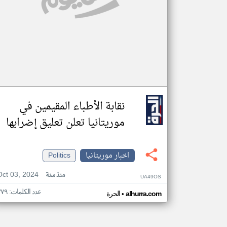
نقابة الأطباء المقيمين في
موريتانيا تعلن تعليق إضرابها
اخبار موريتانيا
Politics
Oct 03, 2024
منذ سنة
UA49OS
عدد الكلمات: ٣٧٩
•
alhurra.com
الحرة