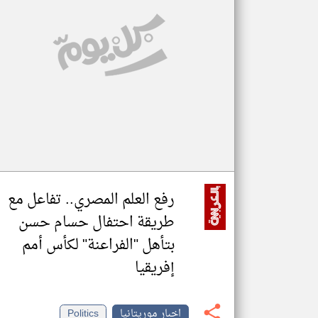
تعبر
المقالات
الموجوده
هنا عن
وجهة
نظر
كاتبيها.
رفع العلم المصري.. تفاعل مع
طريقة احتفال حسام حسن
بتأهل "الفراعنة" لكأس أمم
إفريقيا
اخبار موريتانيا
Politics