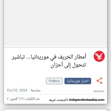
أمطار الخريف في موريتانيا... تباشير
تتحول إلى أحزان
اخبار موريتانيا
Politics
Oct 03, 2024
منذ سنة
WH28AH
عدد الكلمات: ٦١٩ الصور: ٢
•
independentarabia.com
اندبندنت عربية