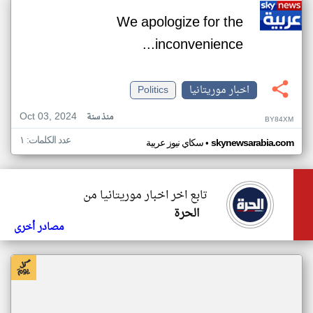
We apologize for the
inconvenience...
اخبار موريتانيا
Politics
Oct 03, 2024
منذ سنة
BY84XM
عدد الكلمات: ١
•
skynewsarabia.com
سكاي نيوز عربية
تابع اخر اخبار موريتانيا من
الحرة
مصادر أخرى