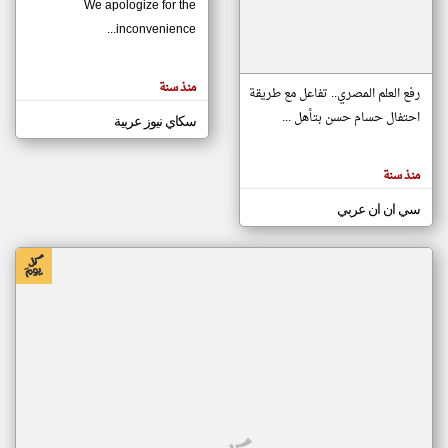
We apologize for the
inconvenience...
klyoum.com
تغيير الدولة
منذ سنة
تعبر
رفع العلم المصري.. تفاعل مع طريقة
مصادر الأخبار من موريتانيا
المقالات
الموجوده
احتفال حسام حسن بتأهل ...
سكاي نيوز عربية
اخبار موريتانيا على مدار الساعة
هنا عن
وجهة
نظر
أهم اخبار موريتانيا العاجلة والمباشرة
كاتبيها.
منذ سنة
سي ان ان عربي