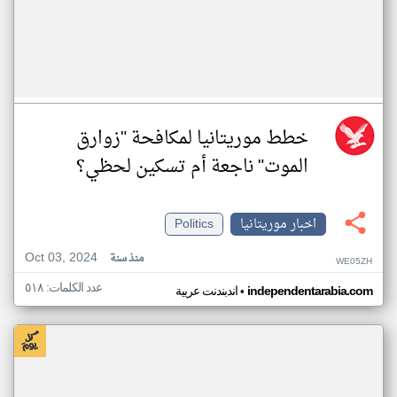
خطط موريتانيا لمكافحة "زوارق
الموت" ناجعة أم تسكين لحظي؟
اخبار موريتانيا
Politics
Oct 03, 2024
منذ سنة
WE05ZH
عدد الكلمات: ٥١٨
•
independentarabia.com
اندبندنت عربية