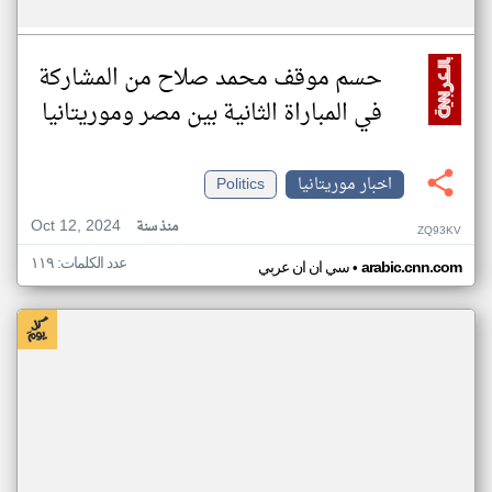
حسم موقف محمد صلاح من المشاركة
في المباراة الثانية بين مصر وموريتانيا
اخبار موريتانيا
Politics
Oct 12, 2024
منذ سنة
ZQ93KV
عدد الكلمات: ١١٩
•
arabic.cnn.com
سي ان ان عربي