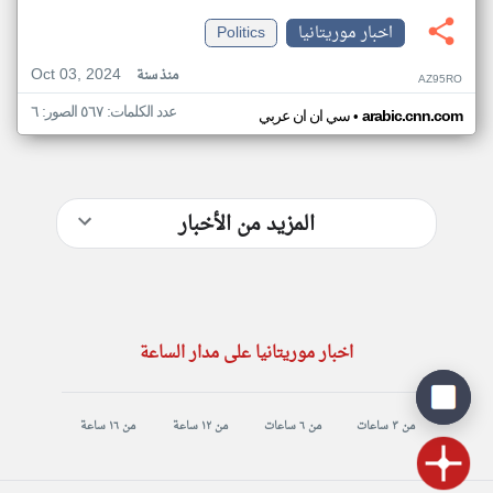
اخبار موريتانيا
Politics
Oct 03, 2024
منذ سنة
AZ95RO
عدد الكلمات: ٥٦٧ الصور: ٦
•
arabic.cnn.com
سي ان ان عربي
المزيد من الأخبار
اخبار موريتانيا على مدار الساعة
من ٣ ساعات
من ٦ ساعات
من ١٢ ساعة
من ١٦ ساعة