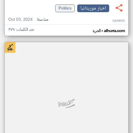
اخبار موريتانيا
Politics
Oct 03, 2024
منذ سنة
UA49OS
عدد الكلمات: ٣٧٩
•
alhurra.com
الحرة