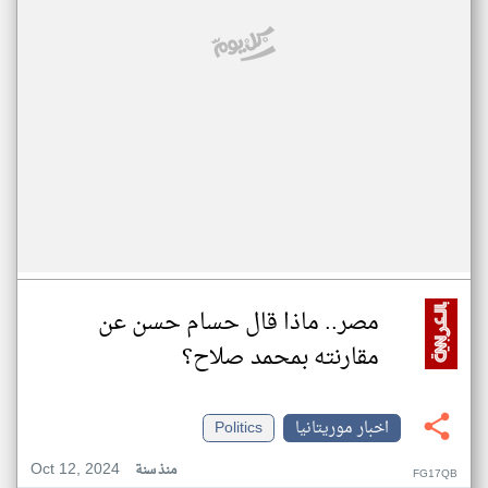
مصر.. ماذا قال حسام حسن عن
مقارنته بمحمد صلاح؟
اخبار موريتانيا
Politics
Oct 12, 2024
منذ سنة
FG17QB