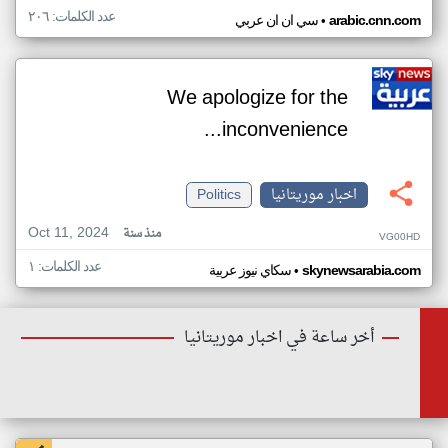
عدد الكلمات: ٢٠٦
•
arabic.cnn.com
سي ان ان عربي
We apologize for the
inconvenience...
اخبار موريتانيا
Politics
Oct 11, 2024
منذ سنة
VG00HD
عدد الكلمات: ١
•
skynewsarabia.com
سكاي نيوز عربية
أخر ساعة في اخبار موريتانيا