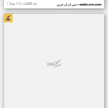
عدد الكلمات: ١١٤ ميديا: ١
•
arabic.cnn.com
سي ان ان عربي