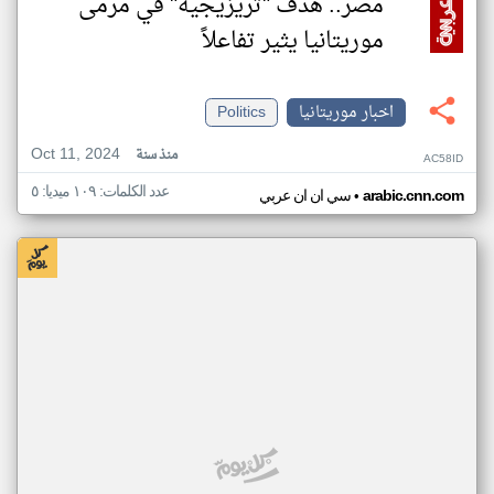
مصر.. هدف "تريزيجيه" في مرمى
موريتانيا يثير تفاعلاً
اخبار موريتانيا
Politics
Oct 11, 2024
منذ سنة
AC58ID
عدد الكلمات: ١٠٩ ميديا: ٥
•
arabic.cnn.com
سي ان ان عربي