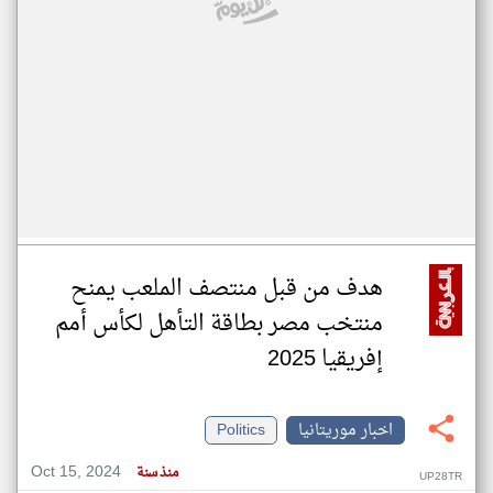
هدف من قبل منتصف الملعب يمنح
منتخب مصر بطاقة التأهل لكأس أمم
إفريقيا 2025
اخبار موريتانيا
Politics
Oct 15, 2024
منذ سنة
UP28TR