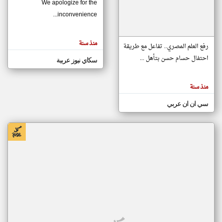
We apologize for the
inconvenience...
klyoum.com
تغيير الدولة
منذ سنة
تعبر
رفع العلم المصري.. تفاعل مع طريقة
مصادر الأخبار من موريتانيا
المقالات
الموجوده
احتفال حسام حسن بتأهل ...
سكاي نيوز عربية
اخبار موريتانيا على مدار الساعة
هنا عن
وجهة
نظر
أهم اخبار موريتانيا العاجلة والمباشرة
كاتبيها.
منذ سنة
سي ان ان عربي