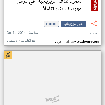
مصر.. هدف "تريزيجيه" في مرمى
موريتانيا يثير تفاعلاً
اخبار موريتانيا
Politics
Oct 11, 2024
منذ سنة
AC58ID
عدد الكلمات: ١٠٩ ميديا: ٥
•
arabic.cnn.com
سي ان ان عربي