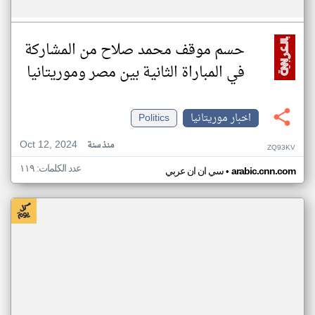
حسم موقف محمد صلاح من المشاركة
في المباراة الثانية بين مصر وموريتانيا
اخبار موريتانيا
Politics
Oct 12, 2024
منذ سنة
ZQ93KV
عدد الكلمات: ١١٩
•
arabic.cnn.com
سي ان ان عربي