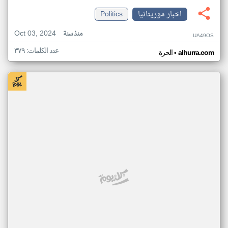
اخبار موريتانيا
Politics
Oct 03, 2024
منذ سنة
UA49OS
عدد الكلمات: ٣٧٩
•
alhurra.com
الحرة