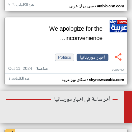
عدد الكلمات: ٢٠٦
•
arabic.cnn.com
سي ان ان عربي
We apologize for the
inconvenience...
اخبار موريتانيا
Politics
Oct 11, 2024
منذ سنة
VG00HD
عدد الكلمات: ١
•
skynewsarabia.com
سكاي نيوز عربية
أخر ساعة في اخبار موريتانيا