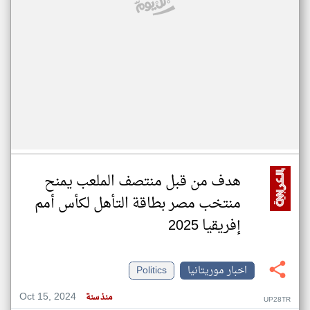
هدف من قبل منتصف الملعب يمنح
منتخب مصر بطاقة التأهل لكأس أمم
إفريقيا 2025
اخبار موريتانيا
Politics
Oct 15, 2024
منذ سنة
UP28TR