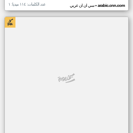
عدد الكلمات: ١١٤ ميديا: ١
•
arabic.cnn.com
سي ان ان عربي