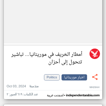
أمطار الخريف في موريتانيا... تباشير
تتحول إلى أحزان
اخبار موريتانيا
Politics
Oct 03, 2024
منذ سنة
WH28AH
عدد الكلمات: ٦١٩ الصور: ٢
•
independentarabia.com
اندبندنت عربية