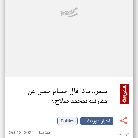
مصر.. ماذا قال حسام حسن عن
مقارنته بمحمد صلاح؟
اخبار موريتانيا
Politics
Oct 12, 2024
منذ سنة
FG17QB