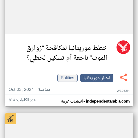
خطط موريتانيا لمكافحة "زوارق
الموت" ناجعة أم تسكين لحظي؟
اخبار موريتانيا
Politics
Oct 03, 2024
منذ سنة
WE05ZH
عدد الكلمات: ٥١٨
•
independentarabia.com
اندبندنت عربية