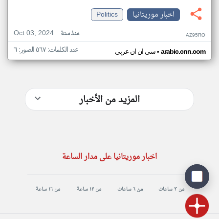
اخبار موريتانيا
Politics
Oct 03, 2024
منذ سنة
AZ95RO
عدد الكلمات: ٥٦٧ الصور: ٦
•
arabic.cnn.com
سي ان ان عربي
المزيد من الأخبار
اخبار موريتانيا على مدار الساعة
من ٣ ساعات
من ٦ ساعات
من ١٢ ساعة
من ١٦ ساعة