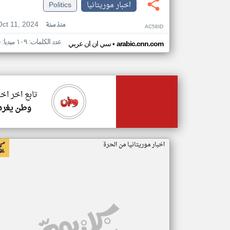
اخبار موريتانيا
Politics
Oct 11, 2024
منذ سنة
AC58ID
عدد الكلمات: ١٠٩ ميديا: ٥
•
arabic.cnn.com
سي ان ان عربي
تابع اخر اخب
وطن يغرد
اخبار موريتانيا من الحرة