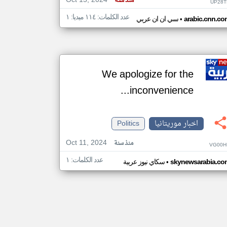
Oct 15, 2024
منذ سنة
UP28T
عدد الكلمات: ١١٤ ميديا: ١
•
arabic.cnn.co
سي ان ان عربي
We apologize for the
inconvenience...
اخبار موريتانيا
Politics
Oct 11, 2024
منذ سنة
VG00H
عدد الكلمات: ١
•
skynewsarabia.co
سكاي نيوز عربية