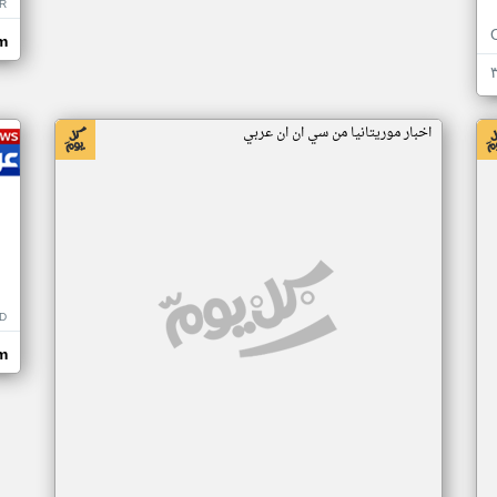
R
m
اخبار موريتانيا من سي ان ان عربي
D
m