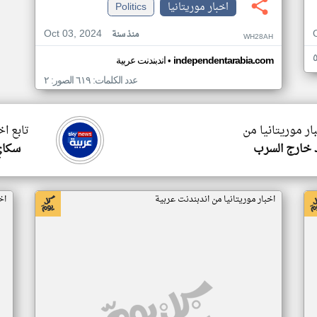
اخبار موريتانيا
Politics
Oct 03, 2024
منذ سنة
WH28AH
•
independentarabia.com
اندبندنت عربية
عدد الكلمات: ٦١٩ الصور: ٢
ار موريتانيا من
تابع اخ
 خارج السرب
سكاي
اخبار موريتانيا من اندبندنت عربية
اخ