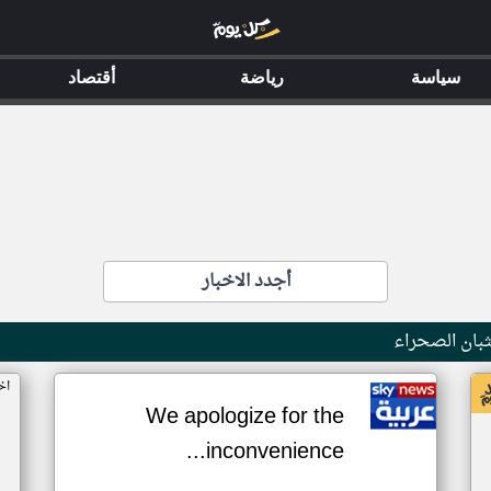
سياسة
رياضة
أقتصاد
أجدد الاخبار
بان الصحراء
اخ
We apologize for the
inconvenience...