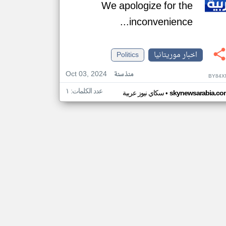
We apologize for the
inconvenience...
اخبار موريتانيا
Politics
Oct 03, 2024
منذ سنة
BY84X
عدد الكلمات: ١
•
skynewsarabia.co
سكاي نيوز عربية