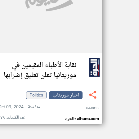
نقابة الأطباء المقيمين في
موريتانيا تعلن تعليق إضرابها
اخبار موريتانيا
Politics
Oct 03, 2024
منذ سنة
UA49OS
عدد الكلمات: ٣٧٩
•
alhurra.com
الحرة