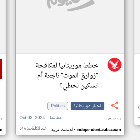
خطط موريتانيا لمكافحة
"زوارق الموت" ناجعة أم
تسكين لحظي؟
اخبار موريتانيا
Politics
Oct 03, 2024
منذ سنة
O
WE05ZH
عدد الكلمات: ٥١٨
•
independentarabia.com
اندبندنت عربية
m