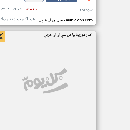
Oct 15, 2024
منذ سنة
AO78QW
عدد الكلمات: ١١٤ ميديا: ٣
•
arabic.cnn.com
سي ان ان عربي
اخبار موريتانيا من سي ان ان عربي