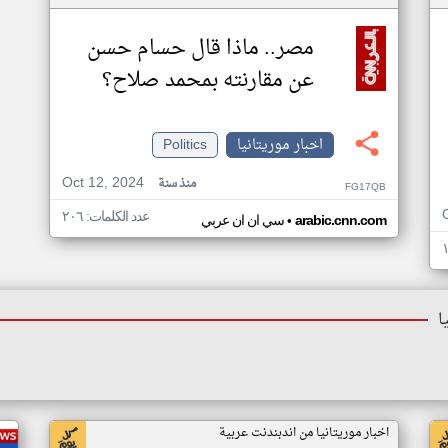
مصر.. ماذا قال حسام حسن
عن مقارنته بمحمد صلاح؟
اخبار موريتانيا
Politics
Oct 12, 2024
منذ سنة
FG17QB
عدد الكلمات: ٢٠٦
•
arabic.cnn.com
سي ان ان عربي
ا
اخبار موريتانيا من اندبندنت عربية