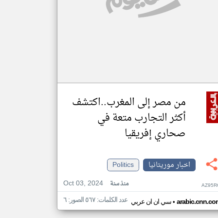
من مصر إلى المغرب..اكتشف
أكثر التجارب متعة في
صحاري إفريقيا
اخبار موريتانيا
Politics
Oct 03, 2024
منذ سنة
AZ95R
عدد الكلمات: ٥٦٧ الصور: ٦
•
arabic.cnn.co
سي ان ان عربي