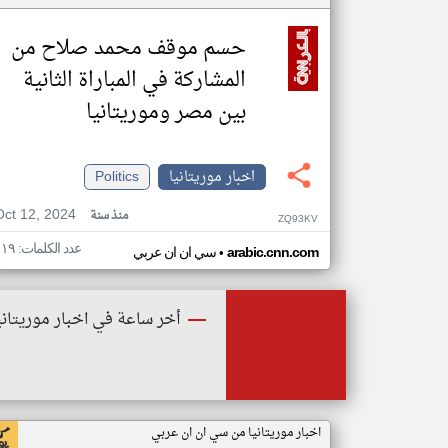
حسم موقف محمد صلاح من
المشاركة في المباراة الثانية
بين مصر وموريتانيا
اخبار موريتانيا
Politics
Oct 12, 2024
منذ سنة
ZQ93KV
عدد الكلمات: ١١٩
•
arabic.cnn.com
سي ان ان عربي
أخر ساعة في اخبار موريتاني
اخبار موريتانيا من سي ان ان عربي