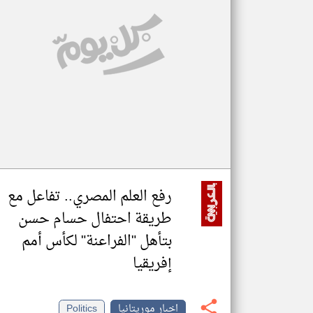
تعبر
المقالات
الموجوده
هنا عن
وجهة
نظر
كاتبيها.
رفع العلم المصري.. تفاعل مع
طريقة احتفال حسام حسن
بتأهل "الفراعنة" لكأس أمم
إفريقيا
اخبار موريتانيا
Politics