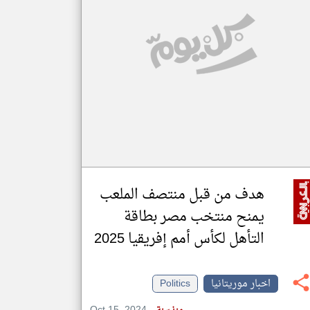
klyoum.com
تغيير الدولة
مصادر الأخبار من موريتانيا
اخبار موريتانيا على مدار الساعة
أهم اخبار موريتانيا العاجلة والمباشرة
هدف من قبل منتصف الملعب
يمنح منتخب مصر بطاقة
التأهل لكأس أمم إفريقيا 2025
اخبار موريتانيا
Politics