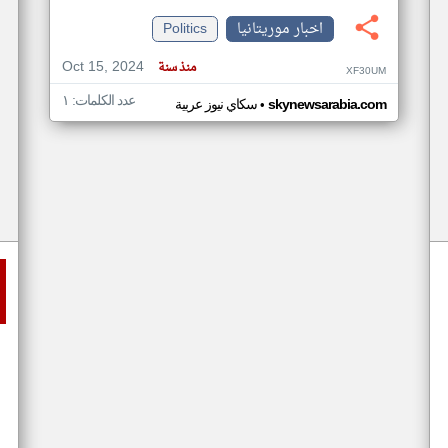
اخبار موريتانيا
Politics
Oct 15, 2024
منذ سنة
XF30UM
عدد الكلمات: ١
•
skynewsarabia.com
سكاي نيوز عربية