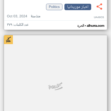
اخبار موريتانيا
Politics
Oct 03, 2024
منذ سنة
UA49OS
عدد الكلمات: ٣٧٩
•
alhurra.com
الحرة