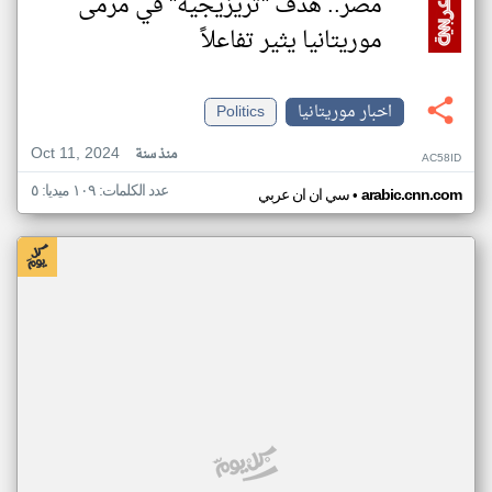
مصر.. هدف "تريزيجيه" في مرمى
موريتانيا يثير تفاعلاً
اخبار موريتانيا
Politics
Oct 11, 2024
منذ سنة
AC58ID
عدد الكلمات: ١٠٩ ميديا: ٥
•
arabic.cnn.com
سي ان ان عربي