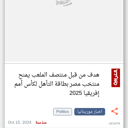
هدف من قبل منتصف الملعب يمنح
منتخب مصر بطاقة التأهل لكأس أمم
إفريقيا 2025
اخبار موريتانيا
Politics
Oct 15, 2024
منذ سنة
UP28TR