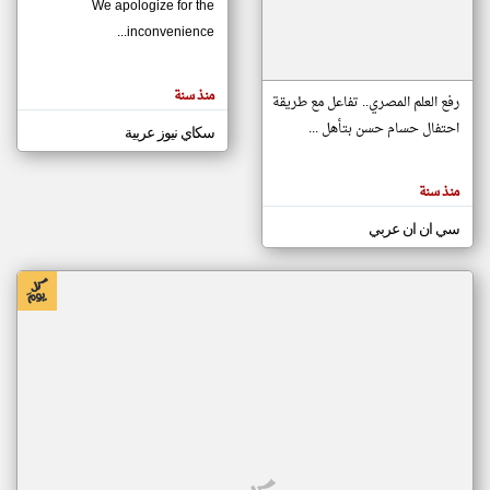
We apologize for the
inconvenience...
klyoum.com
تغيير الدولة
منذ سنة
تعبر
رفع العلم المصري.. تفاعل مع طريقة
مصادر الأخبار من موريتانيا
المقالات
الموجوده
احتفال حسام حسن بتأهل ...
سكاي نيوز عربية
اخبار موريتانيا على مدار الساعة
هنا عن
وجهة
نظر
أهم اخبار موريتانيا العاجلة والمباشرة
كاتبيها.
منذ سنة
سي ان ان عربي