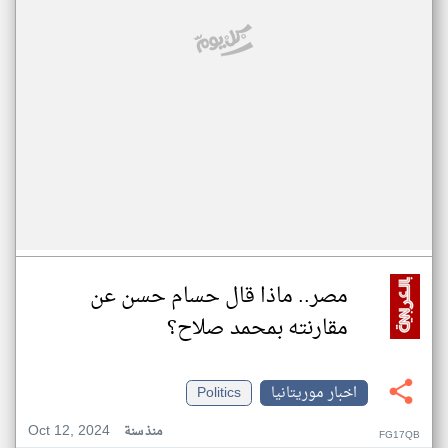
مصر.. ماذا قال حسام حسن عن
مقارنته بمحمد صلاح؟
اخبار موريتانيا
Politics
Oct 12, 2024
منذ سنة
FG17QB