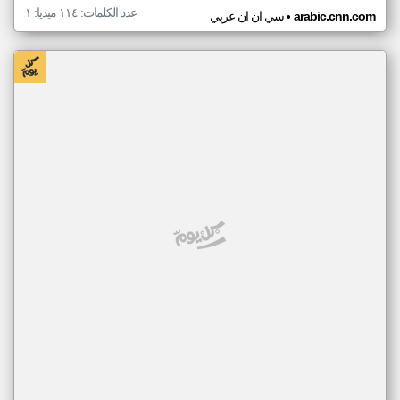
عدد الكلمات: ١١٤ ميديا: ١
•
arabic.cnn.com
سي ان ان عربي