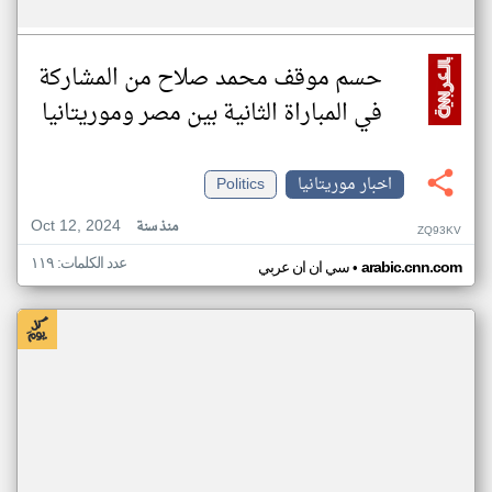
حسم موقف محمد صلاح من المشاركة
في المباراة الثانية بين مصر وموريتانيا
اخبار موريتانيا
Politics
Oct 12, 2024
منذ سنة
ZQ93KV
عدد الكلمات: ١١٩
•
arabic.cnn.com
سي ان ان عربي