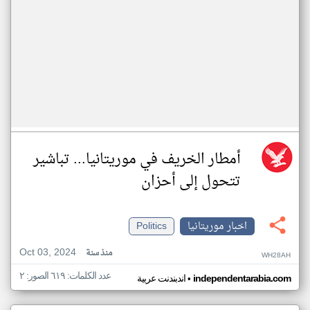
أمطار الخريف في موريتانيا... تباشير
تتحول إلى أحزان
اخبار موريتانيا
Politics
Oct 03, 2024
منذ سنة
WH28AH
عدد الكلمات: ٦١٩ الصور: ٢
•
independentarabia.com
اندبندنت عربية