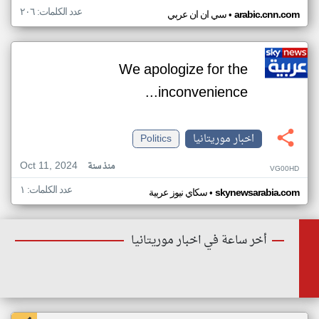
عدد الكلمات: ٢٠٦
•
arabic.cnn.com
سي ان ان عربي
We apologize for the
inconvenience...
اخبار موريتانيا
Politics
Oct 11, 2024
منذ سنة
VG00HD
عدد الكلمات: ١
•
skynewsarabia.com
سكاي نيوز عربية
أخر ساعة في اخبار موريتانيا