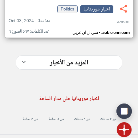
اخبار موريتانيا
Politics
Oct 03, 2024
منذ سنة
AZ95RO
عدد الكلمات: ٥٦٧ الصور: ٦
•
arabic.cnn.com
سي ان ان عربي
المزيد من الأخبار
اخبار موريتانيا على مدار الساعة
من ٣ ساعات
من ٦ ساعات
من ١٢ ساعة
من ١٦ ساعة