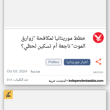
خطط موريتانيا لمكافحة "زوارق
الموت" ناجعة أم تسكين لحظي؟
اخبار موريتانيا
Politics
Oct 03, 2024
منذ سنة
WE05ZH
عدد الكلمات: ٥١٨
•
independentarabia.com
اندبندنت عربية