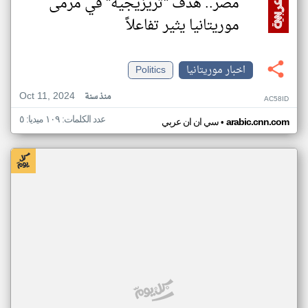
مصر.. هدف "تريزيجيه" في مرمى
موريتانيا يثير تفاعلاً
اخبار موريتانيا
Politics
Oct 11, 2024
منذ سنة
AC58ID
عدد الكلمات: ١٠٩ ميديا: ٥
•
arabic.cnn.com
سي ان ان عربي