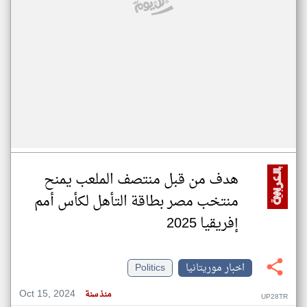
هدف من قبل منتصف الملعب يمنح
منتخب مصر بطاقة التأهل لكأس أمم
إفريقيا 2025
اخبار موريتانيا
Politics
Oct 15, 2024
منذ سنة
UP28TR