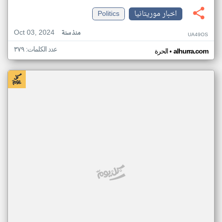
اخبار موريتانيا
Politics
Oct 03, 2024
منذ سنة
UA49OS
عدد الكلمات: ٣٧٩
•
alhurra.com
الحرة