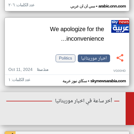
عدد الكلمات: ٢٠٦
•
arabic.cnn.com
سي ان ان عربي
We apologize for the
inconvenience...
اخبار موريتانيا
Politics
Oct 11, 2024
منذ سنة
VG00HD
عدد الكلمات: ١
•
skynewsarabia.com
سكاي نيوز عربية
أخر ساعة في اخبار موريتانيا