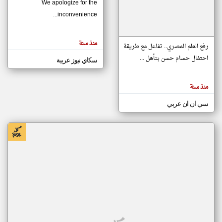
We apologize for the
inconvenience...
klyoum.com
تغيير الدولة
منذ سنة
تعبر
رفع العلم المصري.. تفاعل مع طريقة
مصادر الأخبار من موريتانيا
المقالات
الموجوده
احتفال حسام حسن بتأهل ...
سكاي نيوز عربية
اخبار موريتانيا على مدار الساعة
هنا عن
وجهة
نظر
أهم اخبار موريتانيا العاجلة والمباشرة
كاتبيها.
منذ سنة
سي ان ان عربي