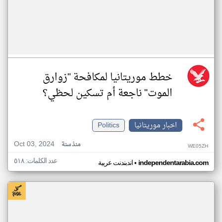
خطط موريتانيا لمكافحة "زوارق
الموت" ناجعة أم تسكين لحظي؟
اخبار موريتانيا
Politics
Oct 03, 2024
منذ سنة
WE05ZH
عدد الكلمات: ٥١٨
•
independentarabia.com
اندبندنت عربية