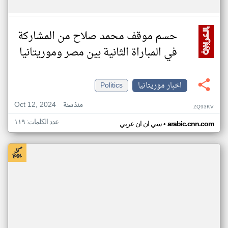
حسم موقف محمد صلاح من المشاركة
في المباراة الثانية بين مصر وموريتانيا
اخبار موريتانيا
Politics
Oct 12, 2024
منذ سنة
ZQ93KV
عدد الكلمات: ١١٩
•
arabic.cnn.com
سي ان ان عربي