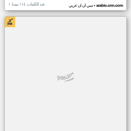
عدد الكلمات: ١١٤ ميديا: ١
•
arabic.cnn.com
سي ان ان عربي