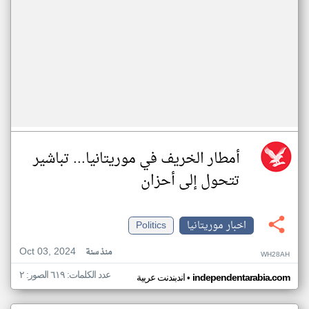
أمطار الخريف في موريتانيا... تباشير
تتحول إلى أحزان
اخبار موريتانيا
Politics
Oct 03, 2024
منذ سنة
WH28AH
عدد الكلمات: ٦١٩ الصور: ٢
•
independentarabia.com
اندبندنت عربية