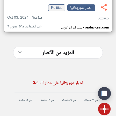
اخبار موريتانيا
Politics
Oct 03, 2024
منذ سنة
AZ95RO
عدد الكلمات: ٥٦٧ الصور: ٦
•
arabic.cnn.com
سي ان ان عربي
المزيد من الأخبار
اخبار موريتانيا على مدار الساعة
من ٣ ساعات
من ٦ ساعات
من ١٢ ساعة
من ١٦ ساعة