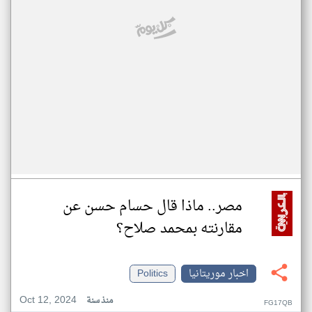
مصر.. ماذا قال حسام حسن عن
مقارنته بمحمد صلاح؟
اخبار موريتانيا
Politics
Oct 12, 2024
منذ سنة
FG17QB