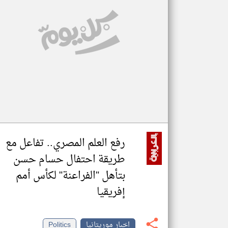
تعبر
المقالات
الموجوده
هنا عن
وجهة
نظر
كاتبيها.
رفع العلم المصري.. تفاعل مع
طريقة احتفال حسام حسن
بتأهل "الفراعنة" لكأس أمم
إفريقيا
اخبار موريتانيا
Politics