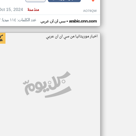
Oct 15, 2024
منذ سنة
AO78QW
عدد الكلمات: ١١٤ ميديا: ٣
•
arabic.cnn.com
سي ان ان عربي
اخبار موريتانيا من سي ان ان عربي