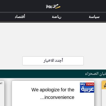
سياسة
رياضة
أقتصاد
أجدد الاخبار
بان الصحراء
اخ
We apologize for the
inconvenience...