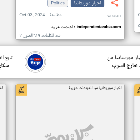
اخبار موريتانيا
Politics
Oct 03, 2024
منذ سنة
WH28AH
•
independentarabia.com
اندبندنت عربية
عدد الكلمات: ٦١٩ الصور: ٢
ار موريتانيا من
تابع اخ
 خارج السرب
سكاي
اخبار موريتانيا من اندبندنت عربية
اخ