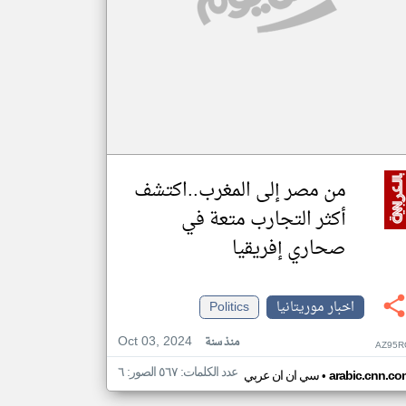
من مصر إلى المغرب..اكتشف
أكثر التجارب متعة في
صحاري إفريقيا
اخبار موريتانيا
Politics
Oct 03, 2024
منذ سنة
AZ95R
عدد الكلمات: ٥٦٧ الصور: ٦
•
arabic.cnn.co
سي ان ان عربي