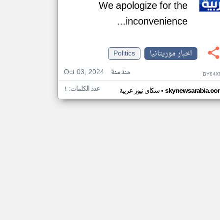
We apologize for the
inconvenience...
اخبار موريتانيا
Politics
Oct 03, 2024
منذ سنة
BY84X
عدد الكلمات: ١
•
skynewsarabia.co
سكاي نيوز عربية