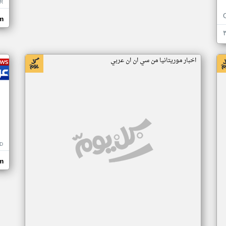
R
m
اخبار موريتانيا من سي ان ان عربي
D
m