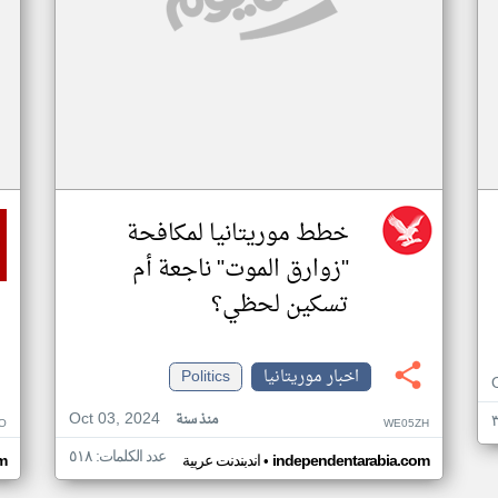
خطط موريتانيا لمكافحة
"زوارق الموت" ناجعة أم
تسكين لحظي؟
اخبار موريتانيا
Politics
Oct 03, 2024
منذ سنة
O
WE05ZH
عدد الكلمات: ٥١٨
•
independentarabia.com
اندبندنت عربية
m