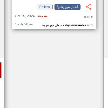
اخبار موريتانيا
Politics
Oct 15, 2024
منذ سنة
XF30UM
عدد الكلمات: ١
•
skynewsarabia.com
سكاي نيوز عربية