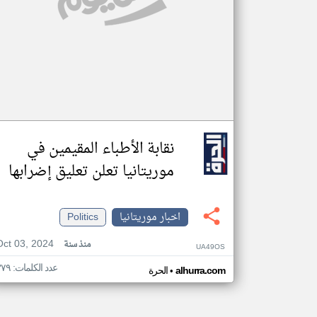
نقابة الأطباء المقيمين في
موريتانيا تعلن تعليق إضرابها
اخبار موريتانيا
Politics
Oct 03, 2024
منذ سنة
UA49OS
عدد الكلمات: ٣٧٩
•
alhurra.com
الحرة