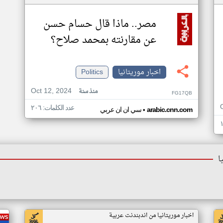
مصر.. ماذا قال حسام حسن
عن مقارنته بمحمد صلاح؟
اخبار موريتانيا
Politics
Oct 12, 2024
منذ سنة
FG17QB
عدد الكلمات: ٢٠٦
•
arabic.cnn.com
سي ان ان عربي
ا
اخبار موريتانيا من اندبندنت عربية