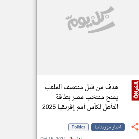
klyoum.com
تغيير الدولة
مصادر الأخبار من موريتانيا
اخبار موريتانيا على مدار الساعة
أهم اخبار موريتانيا العاجلة والمباشرة
هدف من قبل منتصف الملعب
يمنح منتخب مصر بطاقة
التأهل لكأس أمم إفريقيا 2025
اخبار موريتانيا
Politics