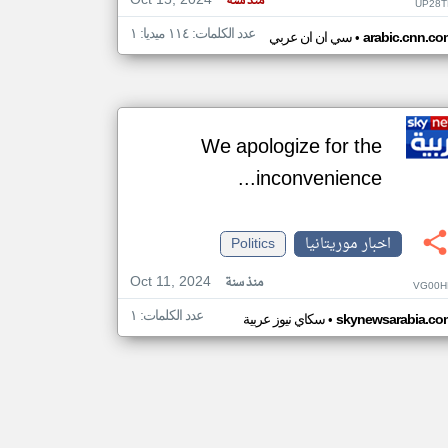
Oct 15, 2024
منذ سنة
UP28T
عدد الكلمات: ١١٤ ميديا: ١
•
arabic.cnn.co
سي ان ان عربي
We apologize for the
inconvenience...
اخبار موريتانيا
Politics
Oct 11, 2024
منذ سنة
VG00H
عدد الكلمات: ١
•
skynewsarabia.co
سكاي نيوز عربية