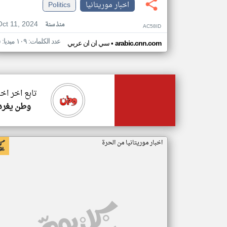
اخبار موريتانيا
Politics
Oct 11, 2024
منذ سنة
AC58ID
عدد الكلمات: ١٠٩ ميديا: ٥
•
arabic.cnn.com
سي ان ان عربي
تابع اخر اخب
وطن يغرد
اخبار موريتانيا من الحرة