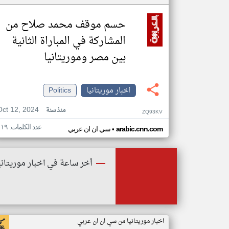
حسم موقف محمد صلاح من
المشاركة في المباراة الثانية
بين مصر وموريتانيا
اخبار موريتانيا
Politics
Oct 12, 2024
منذ سنة
ZQ93KV
عدد الكلمات: ١١٩
•
arabic.cnn.com
سي ان ان عربي
أخر ساعة في اخبار موريتاني
اخبار موريتانيا من سي ان ان عربي