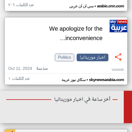
عدد الكلمات: ٢٠٦
•
arabic.cnn.com
سي ان ان عربي
We apologize for the
inconvenience...
اخبار موريتانيا
Politics
Oct 11, 2024
منذ سنة
VG00HD
عدد الكلمات: ١
•
skynewsarabia.com
سكاي نيوز عربية
أخر ساعة في اخبار موريتانيا