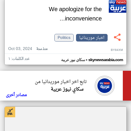
We apologize for the
inconvenience...
اخبار موريتانيا
Politics
Oct 03, 2024
منذ سنة
BY84XM
عدد الكلمات: ١
•
skynewsarabia.com
سكاي نيوز عربية
تابع اخر اخبار موريتانيا من
سكاي نيوز عربية
مصادر أخرى