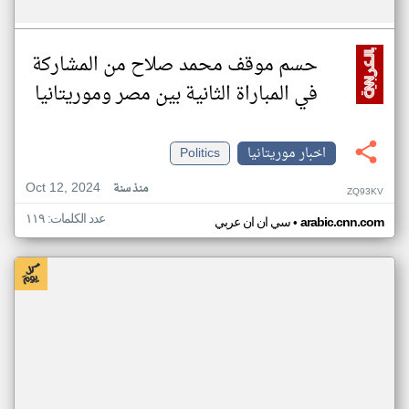
حسم موقف محمد صلاح من المشاركة
في المباراة الثانية بين مصر وموريتانيا
اخبار موريتانيا
Politics
Oct 12, 2024
منذ سنة
ZQ93KV
عدد الكلمات: ١١٩
•
arabic.cnn.com
سي ان ان عربي