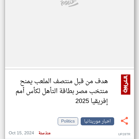
هدف من قبل منتصف الملعب يمنح
منتخب مصر بطاقة التأهل لكأس أمم
إفريقيا 2025
اخبار موريتانيا
Politics
Oct 15, 2024
منذ سنة
UP28TR