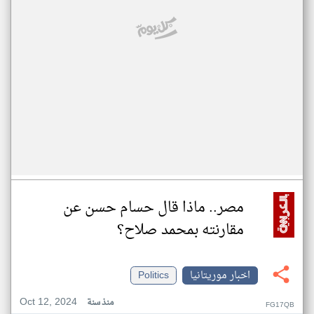
مصر.. ماذا قال حسام حسن عن
مقارنته بمحمد صلاح؟
اخبار موريتانيا
Politics
Oct 12, 2024
منذ سنة
FG17QB