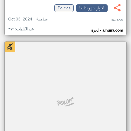
اخبار موريتانيا
Politics
Oct 03, 2024
منذ سنة
UA49OS
عدد الكلمات: ٣٧٩
•
alhurra.com
الحرة