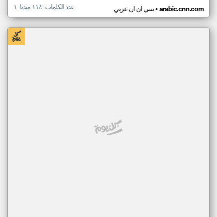
عدد الكلمات: ١١٤ ميديا: ١
•
arabic.cnn.com
سي ان ان عربي