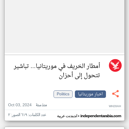
أمطار الخريف في موريتانيا... تباشير
تتحول إلى أحزان
اخبار موريتانيا
Politics
Oct 03, 2024
منذ سنة
WH28AH
عدد الكلمات: ٦١٩ الصور: ٢
•
independentarabia.com
اندبندنت عربية