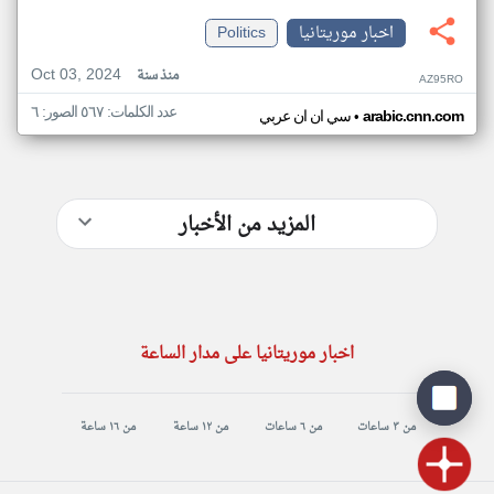
اخبار موريتانيا
Politics
Oct 03, 2024
منذ سنة
AZ95RO
عدد الكلمات: ٥٦٧ الصور: ٦
•
arabic.cnn.com
سي ان ان عربي
المزيد من الأخبار
اخبار موريتانيا على مدار الساعة
من ٣ ساعات
من ٦ ساعات
من ١٢ ساعة
من ١٦ ساعة