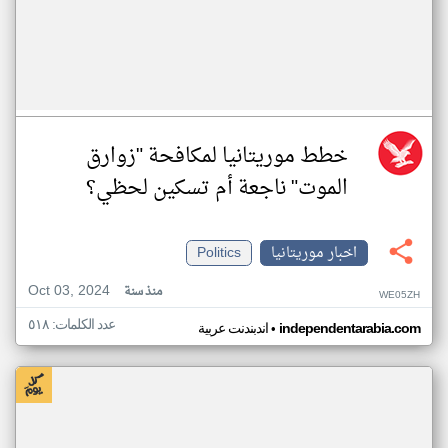
خطط موريتانيا لمكافحة "زوارق
الموت" ناجعة أم تسكين لحظي؟
اخبار موريتانيا
Politics
Oct 03, 2024
منذ سنة
WE05ZH
عدد الكلمات: ٥١٨
•
independentarabia.com
اندبندنت عربية