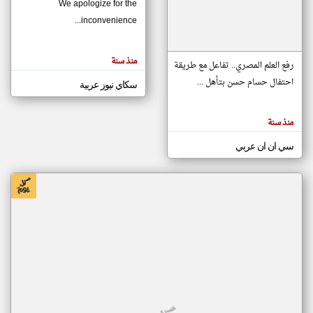
We apologize for the
inconvenience...
klyoum.com
تغيير الدولة
منذ سنة
تعبر
رفع العلم المصري.. تفاعل مع طريقة
مصادر الأخبار من موريتانيا
المقالات
الموجوده
احتفال حسام حسن بتأهل ...
سكاي نيوز عربية
اخبار موريتانيا على مدار الساعة
هنا عن
وجهة
نظر
أهم اخبار موريتانيا العاجلة والمباشرة
كاتبيها.
منذ سنة
سي ان ان عربي