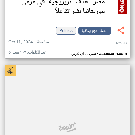
مصر.. هدف "تريزيجيه" في مرمى
موريتانيا يثير تفاعلاً
اخبار موريتانيا
Politics
Oct 11, 2024
منذ سنة
AC58ID
عدد الكلمات: ١٠٩ ميديا: ٥
•
arabic.cnn.com
سي ان ان عربي