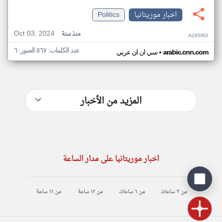
اخبار موريتانيا
Politics
Oct 03, 2024
منذ سنة
AZ95RO
عدد الكلمات: ٥٦٧ الصور: ٦
•
arabic.cnn.com
سي ان ان عربي
المزيد من الأخبار
اخبار موريتانيا على مدار الساعة
من ٣ ساعات
من ٦ ساعات
من ١٢ ساعة
من ١٦ ساعة