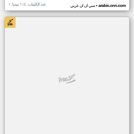
عدد الكلمات: ١١٤ ميديا: ١
•
arabic.cnn.com
سي ان ان عربي