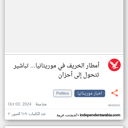
أمطار الخريف في موريتانيا... تباشير
تتحول إلى أحزان
اخبار موريتانيا
Politics
Oct 03, 2024
منذ سنة
WH28AH
عدد الكلمات: ٦١٩ الصور: ٢
•
independentarabia.com
اندبندنت عربية