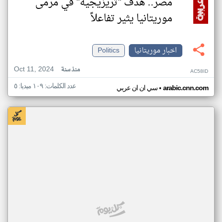
مصر.. هدف "تريزيجيه" في مرمى
موريتانيا يثير تفاعلاً
اخبار موريتانيا
Politics
Oct 11, 2024
منذ سنة
AC58ID
عدد الكلمات: ١٠٩ ميديا: ٥
•
arabic.cnn.com
سي ان ان عربي