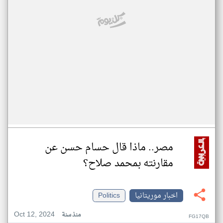
مصر.. ماذا قال حسام حسن عن
مقارنته بمحمد صلاح؟
اخبار موريتانيا
Politics
Oct 12, 2024
منذ سنة
FG17QB