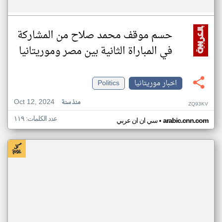
حسم موقف محمد صلاح من المشاركة
في المباراة الثانية بين مصر وموريتانيا
اخبار موريتانيا
Politics
Oct 12, 2024
منذ سنة
ZQ93KV
عدد الكلمات: ١١٩
•
arabic.cnn.com
سي ان ان عربي