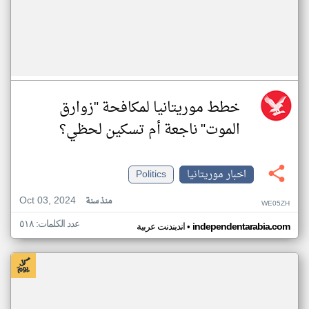
خطط موريتانيا لمكافحة "زوارق
الموت" ناجعة أم تسكين لحظي؟
اخبار موريتانيا
Politics
Oct 03, 2024
منذ سنة
WE05ZH
عدد الكلمات: ٥١٨
•
independentarabia.com
اندبندنت عربية