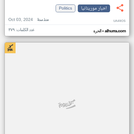
اخبار موريتانيا
Politics
Oct 03, 2024
منذ سنة
UA49OS
عدد الكلمات: ٣٧٩
•
alhurra.com
الحرة