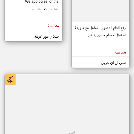
We apologize for the
inconvenience...
klyoum.com
تغيير الدولة
منذ سنة
تعبر
رفع العلم المصري.. تفاعل مع طريقة
مصادر الأخبار من موريتانيا
المقالات
الموجوده
احتفال حسام حسن بتأهل ...
سكاي نيوز عربية
اخبار موريتانيا على مدار الساعة
هنا عن
وجهة
نظر
أهم اخبار موريتانيا العاجلة والمباشرة
كاتبيها.
منذ سنة
سي ان ان عربي