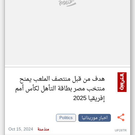
هدف من قبل منتصف الملعب يمنح
منتخب مصر بطاقة التأهل لكأس أمم
إفريقيا 2025
اخبار موريتانيا
Politics
Oct 15, 2024
منذ سنة
UP28TR