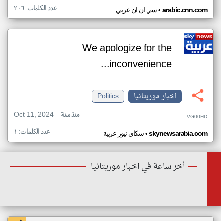
عدد الكلمات: ٢٠٦
•
arabic.cnn.com
سي ان ان عربي
We apologize for the
inconvenience...
اخبار موريتانيا
Politics
Oct 11, 2024
منذ سنة
VG00HD
عدد الكلمات: ١
•
skynewsarabia.com
سكاي نيوز عربية
أخر ساعة في اخبار موريتانيا