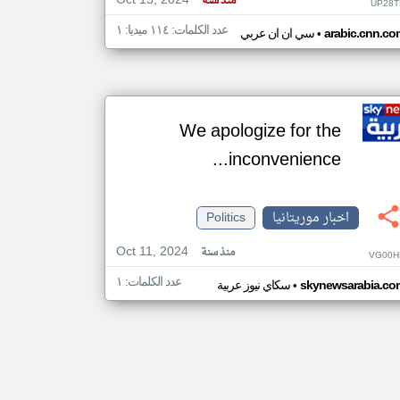
Oct 15, 2024
منذ سنة
UP28T
عدد الكلمات: ١١٤ ميديا: ١
•
arabic.cnn.co
سي ان ان عربي
We apologize for the
inconvenience...
اخبار موريتانيا
Politics
Oct 11, 2024
منذ سنة
VG00H
عدد الكلمات: ١
•
skynewsarabia.co
سكاي نيوز عربية