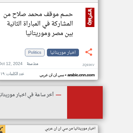
حسم موقف محمد صلاح من
المشاركة في المباراة الثانية
بين مصر وموريتانيا
اخبار موريتانيا
Politics
Oct 12, 2024
منذ سنة
ZQ93KV
عدد الكلمات: ١١٩
•
arabic.cnn.com
سي ان ان عربي
أخر ساعة في اخبار موريتاني
اخبار موريتانيا من سي ان ان عربي