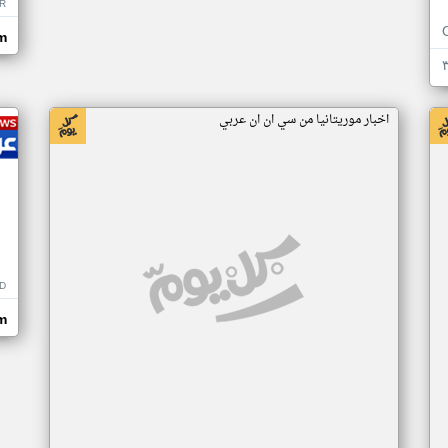
R
m
اخبار موريتانيا من سي ان ان عربي
D
m