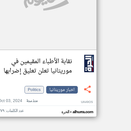
نقابة الأطباء المقيمين في
موريتانيا تعلن تعليق إضرابها
اخبار موريتانيا
Politics
Oct 03, 2024
منذ سنة
UA49OS
عدد الكلمات: ٣٧٩
•
alhurra.com
الحرة