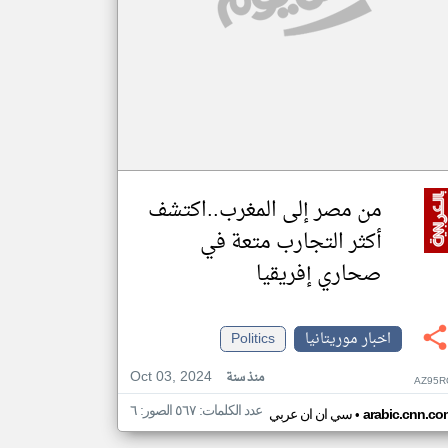
من مصر إلى المغرب..اكتشف
أكثر التجارب متعة في
صحاري إفريقيا
اخبار موريتانيا
Politics
Oct 03, 2024
منذ سنة
AZ95R
عدد الكلمات: ٥٦٧ الصور: ٦
•
arabic.cnn.co
سي ان ان عربي