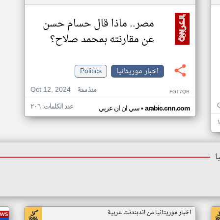
مصر.. ماذا قال حسام حسن
عن مقارنته بمحمد صلاح؟
اخبار موريتانيا
Politics
Oct 12, 2024
منذ سنة
FG17QB
عدد الكلمات: ٢٠٦
•
arabic.cnn.com
سي ان ان عربي
ا
اخبار موريتانيا من اندبندنت عربية