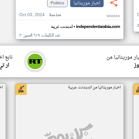
اخبار موريتانيا
Politics
Oct 03, 2024
منذ سنة
WH28AH
•
independentarabia.com
اندبندنت عربية
عدد الكلمات: ٦١٩ الصور: ٢
ار موريتانيا من
تابع اخ
وز
ار ت
اخبار موريتانيا من اندبندنت عربية
اخ