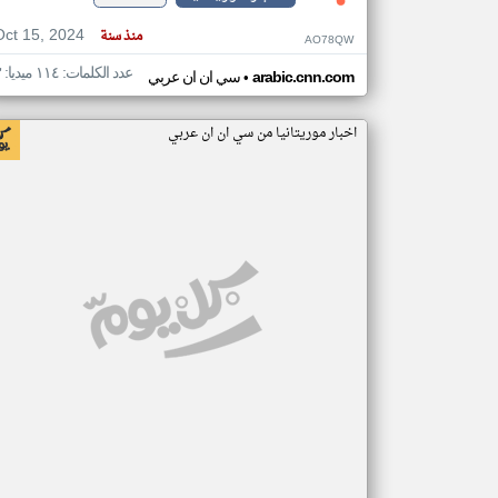
Oct 15, 2024
منذ سنة
AO78QW
عدد الكلمات: ١١٤ ميديا: ٣
•
arabic.cnn.com
سي ان ان عربي
اخبار موريتانيا من سي ان ان عربي