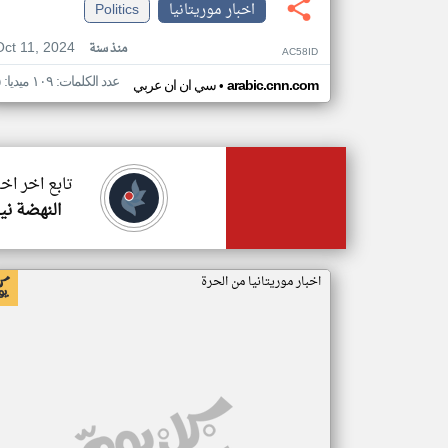
اخبار موريتانيا
Politics
Oct 11, 2024
منذ سنة
AC58ID
عدد الكلمات: ١٠٩ ميديا: ٥
•
arabic.cnn.com
سي ان ان عربي
تابع اخر اخب
النهضة ني
اخبار موريتانيا من الحرة