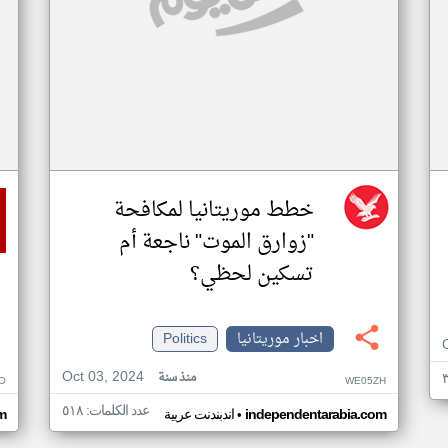
خطط موريتانيا لمكافحة
"زوارق الموت" ناجعة أم
تسكين لحظي؟
اخبار موريتانيا
Politics
Oct 03, 2024
منذ سنة
O
WE05ZH
عدد الكلمات: ٥١٨
•
independentarabia.com
اندبندنت عربية
m