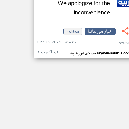
We apologize for the
inconvenience...
اخبار موريتانيا
Politics
Oct 03, 2024
منذ سنة
BY84X
عدد الكلمات: ١
•
skynewsarabia.co
سكاي نيوز عربية