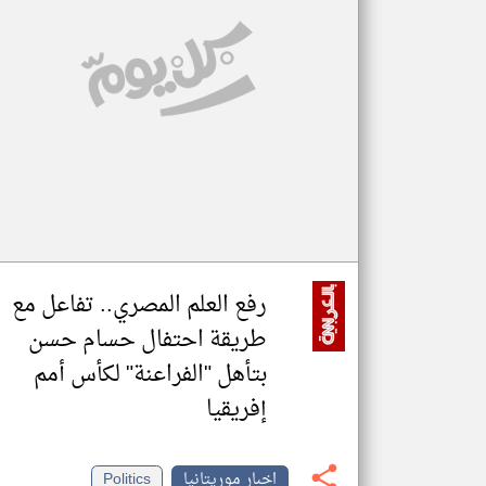
تعبر
المقالات
الموجوده
هنا عن
وجهة
نظر
كاتبيها.
رفع العلم المصري.. تفاعل مع
طريقة احتفال حسام حسن
بتأهل "الفراعنة" لكأس أمم
إفريقيا
اخبار موريتانيا
Politics