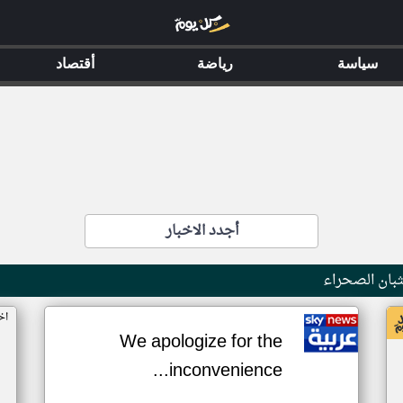
سياسة
رياضة
أقتصاد
أجدد الاخبار
بان الصحراء
اخ
We apologize for the
inconvenience...