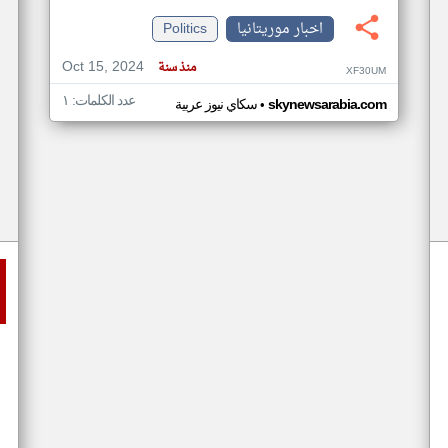
اخبار موريتانيا
Politics
Oct 15, 2024
منذ سنة
XF30UM
عدد الكلمات: ١
•
skynewsarabia.com
سكاي نيوز عربية