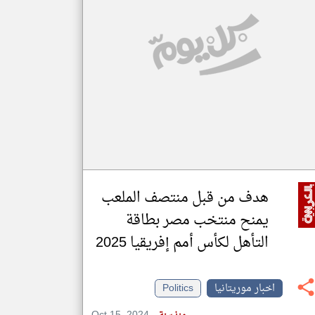
klyoum.com
تغيير الدولة
مصادر الأخبار من موريتانيا
اخبار موريتانيا على مدار الساعة
أهم اخبار موريتانيا العاجلة والمباشرة
هدف من قبل منتصف الملعب
يمنح منتخب مصر بطاقة
التأهل لكأس أمم إفريقيا 2025
اخبار موريتانيا
Politics