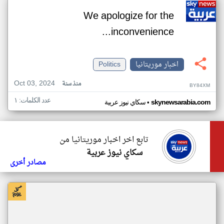
We apologize for the
inconvenience...
اخبار موريتانيا
Politics
Oct 03, 2024
منذ سنة
BY84XM
عدد الكلمات: ١
•
skynewsarabia.com
سكاي نيوز عربية
تابع اخر اخبار موريتانيا من
سكاي نيوز عربية
مصادر أخرى