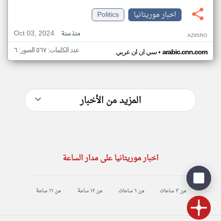
اخبار موريتانيا
Politics
Oct 03, 2024
منذ سنة
AZ95RO
عدد الكلمات: ٥٦٧ الصور: ٦
•
arabic.cnn.com
سي ان ان عربي
المزيد من الأخبار
اخبار موريتانيا على مدار الساعة
من ٣ ساعات
من ٦ ساعات
من ١٢ ساعة
من ١٦ ساعة