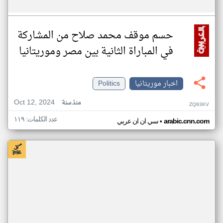
حسم موقف محمد صلاح من المشاركة
في المباراة الثانية بين مصر وموريتانيا
اخبار موريتانيا
Politics
Oct 12, 2024
منذ سنة
ZQ93KV
عدد الكلمات: ١١٩
•
arabic.cnn.com
سي ان ان عربي