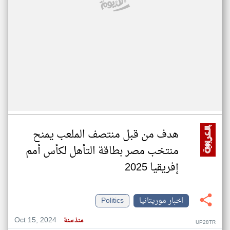
هدف من قبل منتصف الملعب يمنح
منتخب مصر بطاقة التأهل لكأس أمم
إفريقيا 2025
اخبار موريتانيا
Politics
Oct 15, 2024
منذ سنة
UP28TR