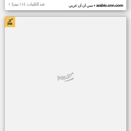
عدد الكلمات: ١١٤ ميديا: ١
•
arabic.cnn.com
سي ان ان عربي