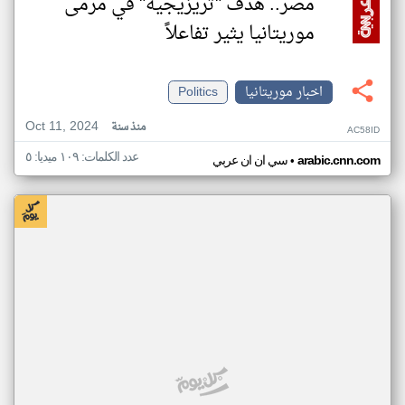
مصر.. هدف "تريزيجيه" في مرمى
موريتانيا يثير تفاعلاً
اخبار موريتانيا
Politics
Oct 11, 2024
منذ سنة
AC58ID
عدد الكلمات: ١٠٩ ميديا: ٥
•
arabic.cnn.com
سي ان ان عربي