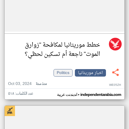
خطط موريتانيا لمكافحة "زوارق
الموت" ناجعة أم تسكين لحظي؟
اخبار موريتانيا
Politics
Oct 03, 2024
منذ سنة
WE05ZH
عدد الكلمات: ٥١٨
•
independentarabia.com
اندبندنت عربية