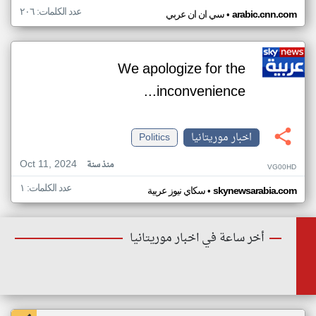
عدد الكلمات: ٢٠٦
•
arabic.cnn.com
سي ان ان عربي
We apologize for the
inconvenience...
اخبار موريتانيا
Politics
Oct 11, 2024
منذ سنة
VG00HD
عدد الكلمات: ١
•
skynewsarabia.com
سكاي نيوز عربية
أخر ساعة في اخبار موريتانيا