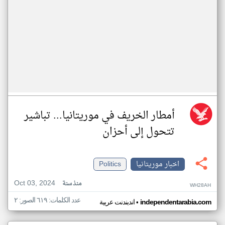
أمطار الخريف في موريتانيا... تباشير
تتحول إلى أحزان
اخبار موريتانيا
Politics
Oct 03, 2024
منذ سنة
WH28AH
عدد الكلمات: ٦١٩ الصور: ٢
•
independentarabia.com
اندبندنت عربية