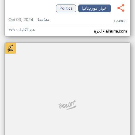
اخبار موريتانيا
Politics
Oct 03, 2024
منذ سنة
UA49OS
عدد الكلمات: ٣٧٩
•
alhurra.com
الحرة