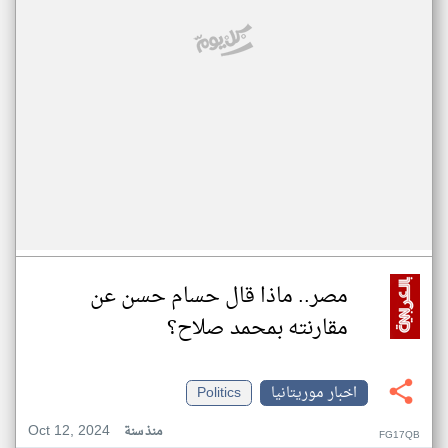
مصر.. ماذا قال حسام حسن عن
مقارنته بمحمد صلاح؟
اخبار موريتانيا
Politics
Oct 12, 2024
منذ سنة
FG17QB