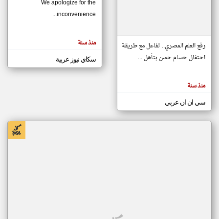
We apologize for the
inconvenience...
klyoum.com
تغيير الدولة
منذ سنة
تعبر
رفع العلم المصري.. تفاعل مع طريقة
مصادر الأخبار من موريتانيا
المقالات
الموجوده
احتفال حسام حسن بتأهل ...
سكاي نيوز عربية
اخبار موريتانيا على مدار الساعة
هنا عن
وجهة
نظر
أهم اخبار موريتانيا العاجلة والمباشرة
كاتبيها.
منذ سنة
سي ان ان عربي