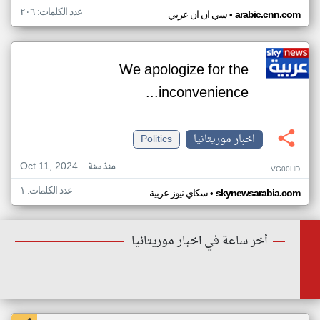
عدد الكلمات: ٢٠٦
•
arabic.cnn.com
سي ان ان عربي
We apologize for the
inconvenience...
اخبار موريتانيا
Politics
Oct 11, 2024
منذ سنة
VG00HD
عدد الكلمات: ١
•
skynewsarabia.com
سكاي نيوز عربية
أخر ساعة في اخبار موريتانيا