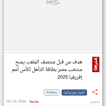
هدف من قبل منتصف الملعب يمنح
منتخب مصر بطاقة التأهل لكأس أمم
إفريقيا 2025
اخبار موريتانيا
Politics
Oct 15, 2024
منذ سنة
UP28TR