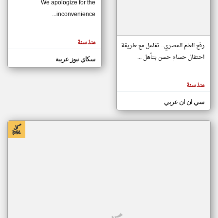
We apologize for the
inconvenience...
klyoum.com
تغيير الدولة
منذ سنة
تعبر
رفع العلم المصري.. تفاعل مع طريقة
مصادر الأخبار من موريتانيا
المقالات
الموجوده
احتفال حسام حسن بتأهل ...
سكاي نيوز عربية
اخبار موريتانيا على مدار الساعة
هنا عن
وجهة
نظر
أهم اخبار موريتانيا العاجلة والمباشرة
كاتبيها.
منذ سنة
سي ان ان عربي