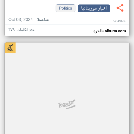
اخبار موريتانيا
Politics
Oct 03, 2024
منذ سنة
UA49OS
عدد الكلمات: ٣٧٩
•
alhurra.com
الحرة