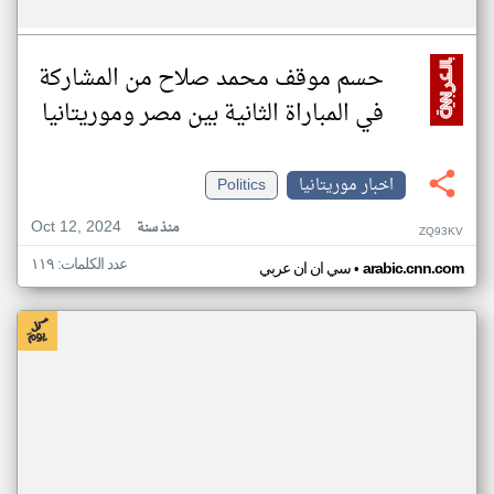
حسم موقف محمد صلاح من المشاركة
في المباراة الثانية بين مصر وموريتانيا
اخبار موريتانيا
Politics
Oct 12, 2024
منذ سنة
ZQ93KV
عدد الكلمات: ١١٩
•
arabic.cnn.com
سي ان ان عربي