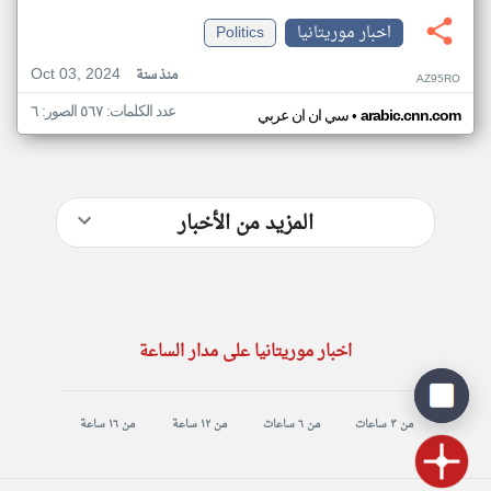
اخبار موريتانيا
Politics
Oct 03, 2024
منذ سنة
AZ95RO
عدد الكلمات: ٥٦٧ الصور: ٦
•
arabic.cnn.com
سي ان ان عربي
المزيد من الأخبار
اخبار موريتانيا على مدار الساعة
من ٣ ساعات
من ٦ ساعات
من ١٢ ساعة
من ١٦ ساعة