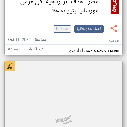
مصر.. هدف "تريزيجيه" في مرمى
موريتانيا يثير تفاعلاً
اخبار موريتانيا
Politics
Oct 11, 2024
منذ سنة
AC58ID
عدد الكلمات: ١٠٩ ميديا: ٥
•
arabic.cnn.com
سي ان ان عربي