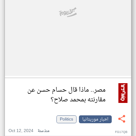
مصر.. ماذا قال حسام حسن عن
مقارنته بمحمد صلاح؟
اخبار موريتانيا
Politics
Oct 12, 2024
منذ سنة
FG17QB