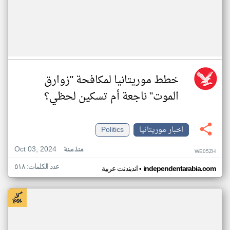
خطط موريتانيا لمكافحة "زوارق
الموت" ناجعة أم تسكين لحظي؟
اخبار موريتانيا
Politics
Oct 03, 2024
منذ سنة
WE05ZH
عدد الكلمات: ٥١٨
•
independentarabia.com
اندبندنت عربية