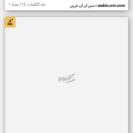
عدد الكلمات: ١١٤ ميديا: ١
•
arabic.cnn.com
سي ان ان عربي