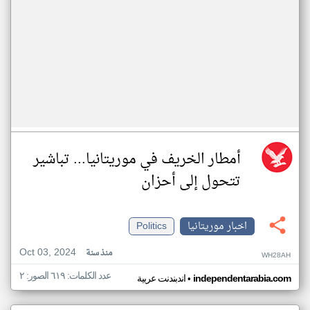
أمطار الخريف في موريتانيا... تباشير
تتحول إلى أحزان
اخبار موريتانيا
Politics
Oct 03, 2024
منذ سنة
WH28AH
عدد الكلمات: ٦١٩ الصور: ٢
•
independentarabia.com
اندبندنت عربية