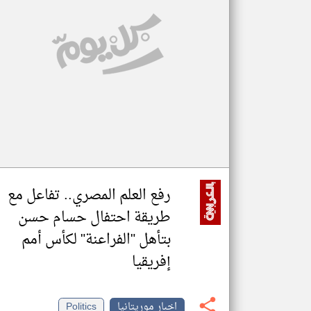
تعبر
المقالات
الموجوده
هنا عن
وجهة
نظر
كاتبيها.
رفع العلم المصري.. تفاعل مع
طريقة احتفال حسام حسن
بتأهل "الفراعنة" لكأس أمم
إفريقيا
اخبار موريتانيا
Politics