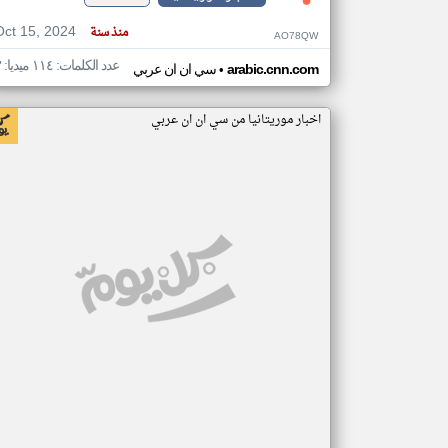
Oct 15, 2024
منذ سنة
AO78QW
عدد الكلمات: ١١٤ ميديا: ٣
•
arabic.cnn.com
سي ان ان عربي
اخبار موريتانيا من سي ان ان عربي