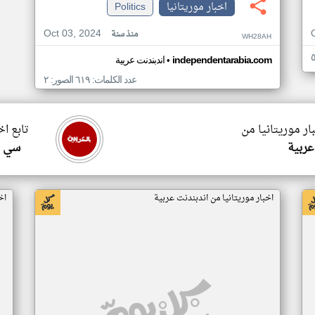
اخبار موريتانيا
Politics
Oct 03, 2024
منذ سنة
WH28AH
•
independentarabia.com
اندبندنت عربية
عدد الكلمات: ٦١٩ الصور: ٢
ار موريتانيا من
تابع اخ
عربية
سي ا
اخبار موريتانيا من اندبندنت عربية
اخ