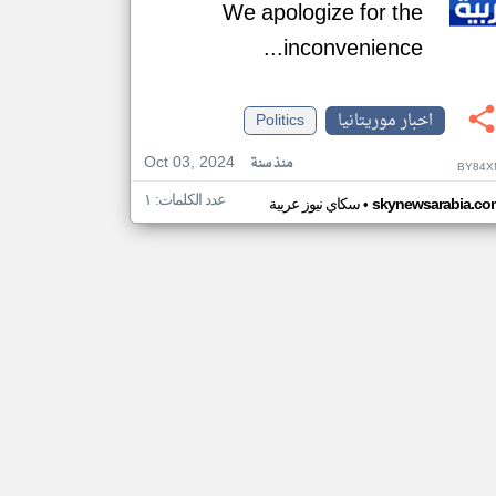
We apologize for the
inconvenience...
اخبار موريتانيا
Politics
Oct 03, 2024
منذ سنة
BY84X
عدد الكلمات: ١
•
skynewsarabia.co
سكاي نيوز عربية