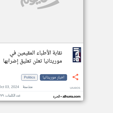
نقابة الأطباء المقيمين في
موريتانيا تعلن تعليق إضرابها
اخبار موريتانيا
Politics
Oct 03, 2024
منذ سنة
UA49OS
عدد الكلمات: ٣٧٩
•
alhurra.com
الحرة