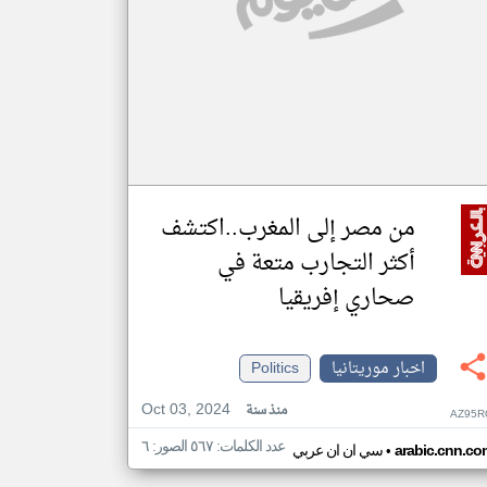
من مصر إلى المغرب..اكتشف
أكثر التجارب متعة في
صحاري إفريقيا
اخبار موريتانيا
Politics
Oct 03, 2024
منذ سنة
AZ95R
عدد الكلمات: ٥٦٧ الصور: ٦
•
arabic.cnn.co
سي ان ان عربي