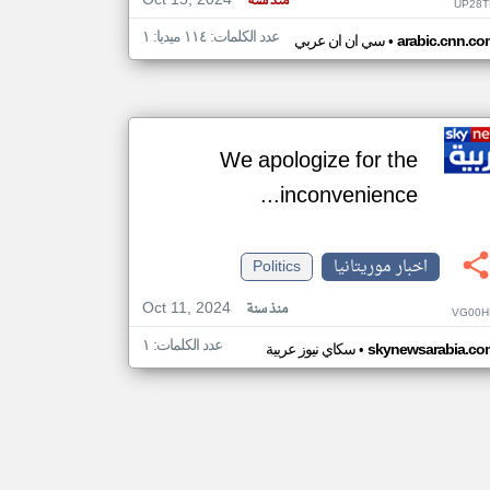
Oct 15, 2024
منذ سنة
UP28T
عدد الكلمات: ١١٤ ميديا: ١
•
arabic.cnn.co
سي ان ان عربي
We apologize for the
inconvenience...
اخبار موريتانيا
Politics
Oct 11, 2024
منذ سنة
VG00H
عدد الكلمات: ١
•
skynewsarabia.co
سكاي نيوز عربية