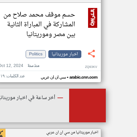
حسم موقف محمد صلاح من
المشاركة في المباراة الثانية
بين مصر وموريتانيا
اخبار موريتانيا
Politics
Oct 12, 2024
منذ سنة
ZQ93KV
عدد الكلمات: ١١٩
•
arabic.cnn.com
سي ان ان عربي
أخر ساعة في اخبار موريتاني
اخبار موريتانيا من سي ان ان عربي