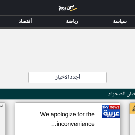
سياسة
رياضة
أقتصاد
أجدد الاخبار
بان الصحراء
اخ
We apologize for the
inconvenience...