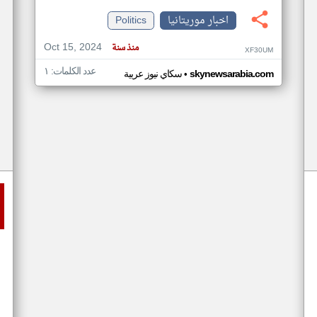
اخبار موريتانيا
Politics
Oct 15, 2024
منذ سنة
XF30UM
عدد الكلمات: ١
•
skynewsarabia.com
سكاي نيوز عربية