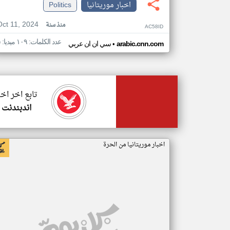
اخبار موريتانيا
Politics
Oct 11, 2024
منذ سنة
AC58ID
عدد الكلمات: ١٠٩ ميديا: ٥
•
arabic.cnn.com
سي ان ان عربي
تابع اخر اخب
اندبندنت 
اخبار موريتانيا من الحرة