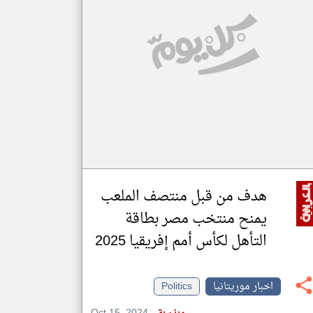
klyoum.com
تغيير الدولة
مصادر الأخبار من موريتانيا
اخبار موريتانيا على مدار الساعة
أهم اخبار موريتانيا العاجلة والمباشرة
هدف من قبل منتصف الملعب
يمنح منتخب مصر بطاقة
التأهل لكأس أمم إفريقيا 2025
اخبار موريتانيا
Politics