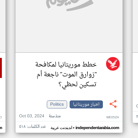
خطط موريتانيا لمكافحة
"زوارق الموت" ناجعة أم
تسكين لحظي؟
اخبار موريتانيا
Politics
Oct 03, 2024
منذ سنة
O
WE05ZH
عدد الكلمات: ٥١٨
•
independentarabia.com
اندبندنت عربية
m