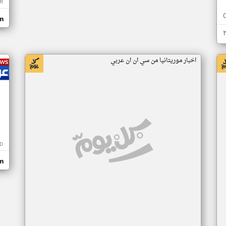
R
m
اخبار موريتانيا من سي ان ان عربي
D
m