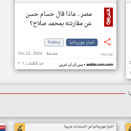
مصر.. ماذا قال حسام حسن
عن مقارنته بمحمد صلاح؟
اخبار موريتانيا
Politics
Oct 12, 2024
منذ سنة
FG17QB
عدد الكلمات: ٢٠٦
•
arabic.cnn.com
سي ان ان عربي
ا
اخبار موريتانيا من اندبندنت عربية