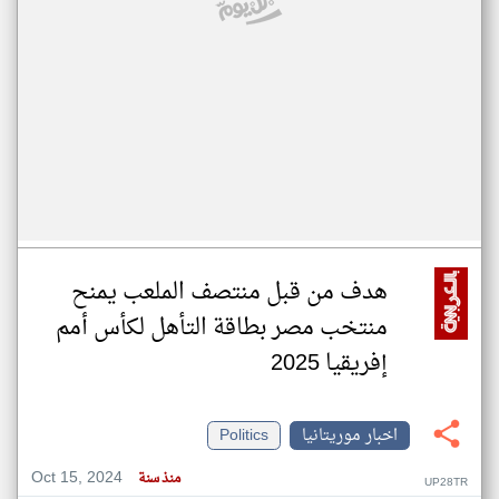
هدف من قبل منتصف الملعب يمنح
منتخب مصر بطاقة التأهل لكأس أمم
إفريقيا 2025
اخبار موريتانيا
Politics
Oct 15, 2024
منذ سنة
UP28TR