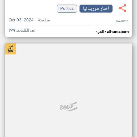
اخبار موريتانيا
Politics
Oct 03, 2024
منذ سنة
UA49OS
عدد الكلمات: ٣٧٩
•
alhurra.com
الحرة