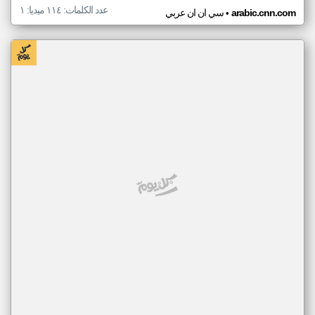
عدد الكلمات: ١١٤ ميديا: ١
•
arabic.cnn.com
سي ان ان عربي