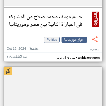
حسم موقف محمد صلاح من المشاركة
في المباراة الثانية بين مصر وموريتانيا
اخبار موريتانيا
Politics
Oct 12, 2024
منذ سنة
ZQ93KV
عدد الكلمات: ١١٩
•
arabic.cnn.com
سي ان ان عربي