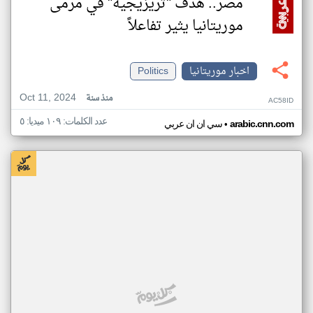
مصر.. هدف "تريزيجيه" في مرمى
موريتانيا يثير تفاعلاً
اخبار موريتانيا
Politics
Oct 11, 2024
منذ سنة
AC58ID
عدد الكلمات: ١٠٩ ميديا: ٥
•
arabic.cnn.com
سي ان ان عربي