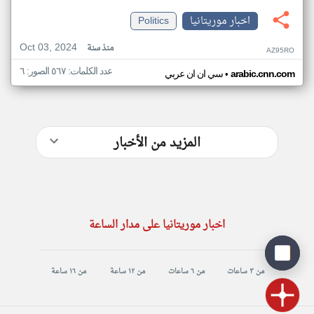
اخبار موريتانيا
Politics
Oct 03, 2024
منذ سنة
AZ95RO
عدد الكلمات: ٥٦٧ الصور: ٦
•
arabic.cnn.com
سي ان ان عربي
المزيد من الأخبار
اخبار موريتانيا على مدار الساعة
من ٣ ساعات
من ٦ ساعات
من ١٢ ساعة
من ١٦ ساعة