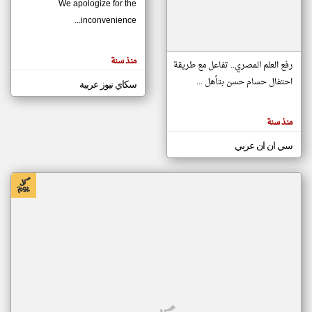
We apologize for the
inconvenience...
klyoum.com
تغيير الدولة
منذ سنة
تعبر
رفع العلم المصري.. تفاعل مع طريقة
مصادر الأخبار من موريتانيا
المقالات
الموجوده
احتفال حسام حسن بتأهل ...
سكاي نيوز عربية
اخبار موريتانيا على مدار الساعة
هنا عن
وجهة
نظر
أهم اخبار موريتانيا العاجلة والمباشرة
كاتبيها.
منذ سنة
سي ان ان عربي