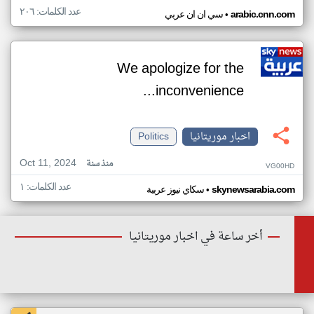
عدد الكلمات: ٢٠٦
•
arabic.cnn.com
سي ان ان عربي
We apologize for the
inconvenience...
اخبار موريتانيا
Politics
Oct 11, 2024
منذ سنة
VG00HD
عدد الكلمات: ١
•
skynewsarabia.com
سكاي نيوز عربية
أخر ساعة في اخبار موريتانيا