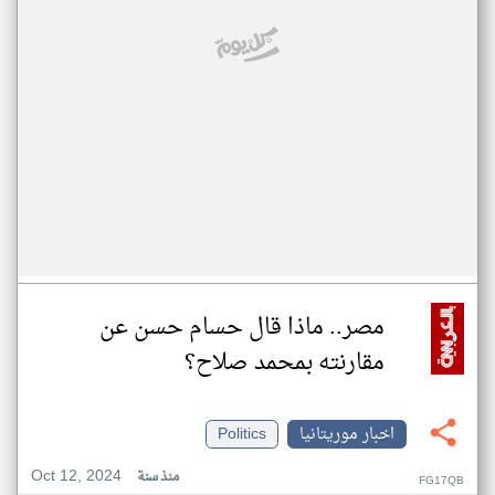
مصر.. ماذا قال حسام حسن عن
مقارنته بمحمد صلاح؟
اخبار موريتانيا
Politics
Oct 12, 2024
منذ سنة
FG17QB