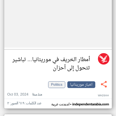
أمطار الخريف في موريتانيا... تباشير
تتحول إلى أحزان
اخبار موريتانيا
Politics
Oct 03, 2024
منذ سنة
WH28AH
عدد الكلمات: ٦١٩ الصور: ٢
•
independentarabia.com
اندبندنت عربية