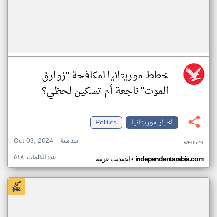
خطط موريتانيا لمكافحة "زوارق
الموت" ناجعة أم تسكين لحظي؟
اخبار موريتانيا
Politics
Oct 03, 2024
منذ سنة
WE05ZH
عدد الكلمات: ٥١٨
•
independentarabia.com
اندبندنت عربية