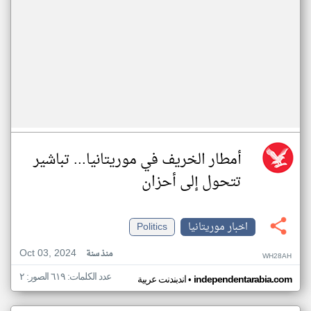
أمطار الخريف في موريتانيا... تباشير
تتحول إلى أحزان
اخبار موريتانيا
Politics
Oct 03, 2024
منذ سنة
WH28AH
عدد الكلمات: ٦١٩ الصور: ٢
•
independentarabia.com
اندبندنت عربية