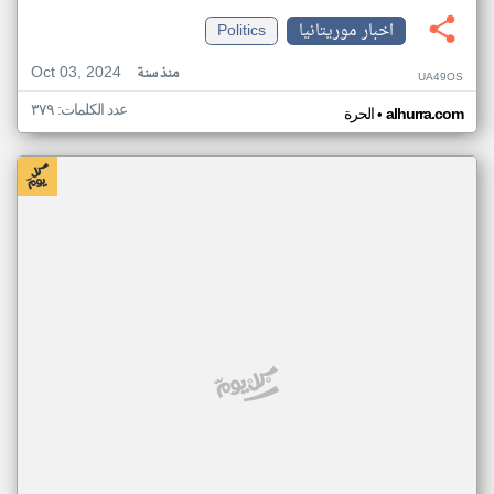
اخبار موريتانيا
Politics
Oct 03, 2024
منذ سنة
UA49OS
عدد الكلمات: ٣٧٩
•
alhurra.com
الحرة