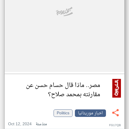
مصر.. ماذا قال حسام حسن عن
مقارنته بمحمد صلاح؟
اخبار موريتانيا
Politics
Oct 12, 2024
منذ سنة
FG17QB