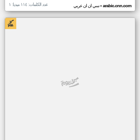
عدد الكلمات: ١١٤ ميديا: ١
•
arabic.cnn.com
سي ان ان عربي