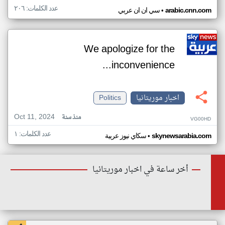
عدد الكلمات: ٢٠٦
•
arabic.cnn.com
سي ان ان عربي
We apologize for the
inconvenience...
اخبار موريتانيا
Politics
Oct 11, 2024
منذ سنة
VG00HD
عدد الكلمات: ١
•
skynewsarabia.com
سكاي نيوز عربية
أخر ساعة في اخبار موريتانيا