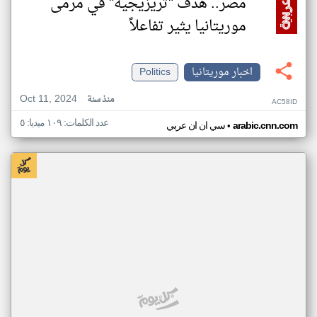
مصر.. هدف "تريزيجيه" في مرمى
موريتانيا يثير تفاعلاً
اخبار موريتانيا
Politics
Oct 11, 2024
منذ سنة
AC58ID
عدد الكلمات: ١٠٩ ميديا: ٥
•
arabic.cnn.com
سي ان ان عربي