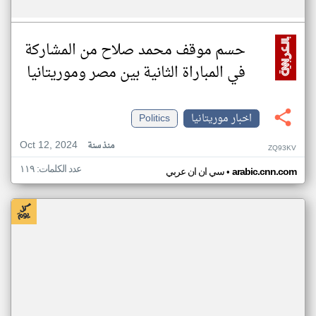
حسم موقف محمد صلاح من المشاركة
في المباراة الثانية بين مصر وموريتانيا
اخبار موريتانيا
Politics
Oct 12, 2024
منذ سنة
ZQ93KV
عدد الكلمات: ١١٩
•
arabic.cnn.com
سي ان ان عربي