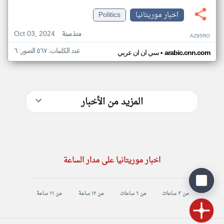
اخبار موريتانيا
Politics
Oct 03, 2024
منذ سنة
AZ95RO
عدد الكلمات: ٥٦٧ الصور: ٦
•
arabic.cnn.com
سي ان ان عربي
المزيد من الأخبار
اخبار موريتانيا على مدار الساعة
من ٣ ساعات
من ٦ ساعات
من ١٢ ساعة
من ١٦ ساعة