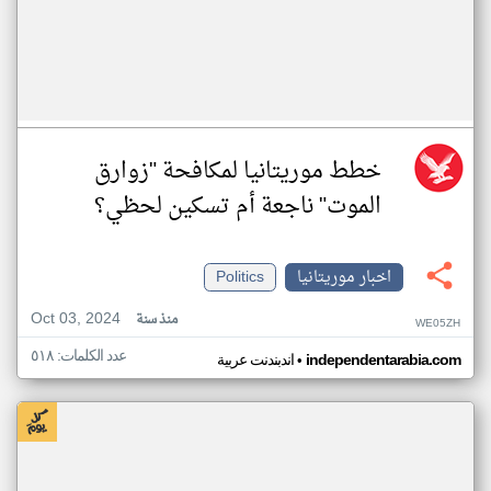
خطط موريتانيا لمكافحة "زوارق
الموت" ناجعة أم تسكين لحظي؟
اخبار موريتانيا
Politics
Oct 03, 2024
منذ سنة
WE05ZH
عدد الكلمات: ٥١٨
•
independentarabia.com
اندبندنت عربية