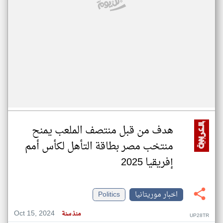
هدف من قبل منتصف الملعب يمنح
منتخب مصر بطاقة التأهل لكأس أمم
إفريقيا 2025
اخبار موريتانيا
Politics
Oct 15, 2024
منذ سنة
UP28TR