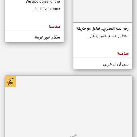
We apologize for the
inconvenience...
klyoum.com
تغيير الدولة
منذ سنة
تعبر
رفع العلم المصري.. تفاعل مع طريقة
مصادر الأخبار من موريتانيا
المقالات
الموجوده
احتفال حسام حسن بتأهل ...
سكاي نيوز عربية
اخبار موريتانيا على مدار الساعة
هنا عن
وجهة
نظر
أهم اخبار موريتانيا العاجلة والمباشرة
كاتبيها.
منذ سنة
سي ان ان عربي