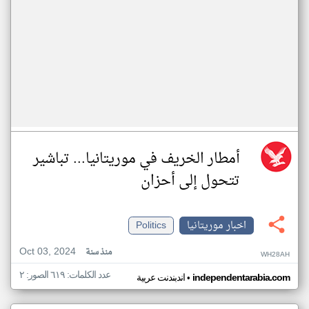
أمطار الخريف في موريتانيا... تباشير
تتحول إلى أحزان
اخبار موريتانيا
Politics
Oct 03, 2024
منذ سنة
WH28AH
عدد الكلمات: ٦١٩ الصور: ٢
•
independentarabia.com
اندبندنت عربية