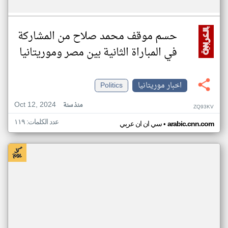
حسم موقف محمد صلاح من المشاركة
في المباراة الثانية بين مصر وموريتانيا
اخبار موريتانيا
Politics
Oct 12, 2024
منذ سنة
ZQ93KV
عدد الكلمات: ١١٩
•
arabic.cnn.com
سي ان ان عربي