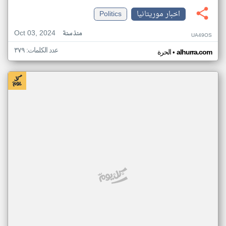
اخبار موريتانيا
Politics
Oct 03, 2024
منذ سنة
UA49OS
عدد الكلمات: ٣٧٩
•
alhurra.com
الحرة