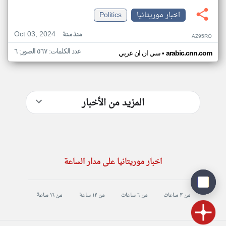
اخبار موريتانيا
Politics
Oct 03, 2024
منذ سنة
AZ95RO
عدد الكلمات: ٥٦٧ الصور: ٦
•
arabic.cnn.com
سي ان ان عربي
المزيد من الأخبار
اخبار موريتانيا على مدار الساعة
من ٣ ساعات
من ٦ ساعات
من ١٢ ساعة
من ١٦ ساعة