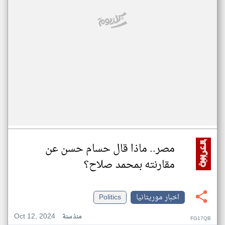
مصر.. ماذا قال حسام حسن عن
مقارنته بمحمد صلاح؟
اخبار موريتانيا
Politics
Oct 12, 2024
منذ سنة
FG17QB