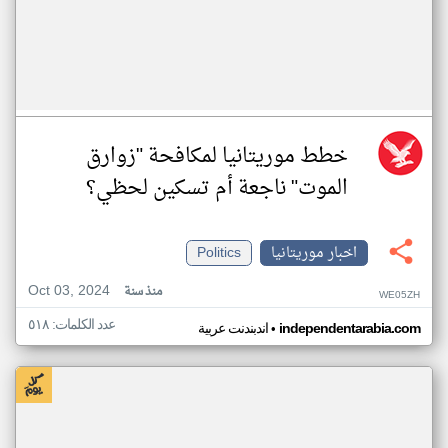
خطط موريتانيا لمكافحة "زوارق
الموت" ناجعة أم تسكين لحظي؟
اخبار موريتانيا
Politics
Oct 03, 2024
منذ سنة
WE05ZH
عدد الكلمات: ٥١٨
•
independentarabia.com
اندبندنت عربية