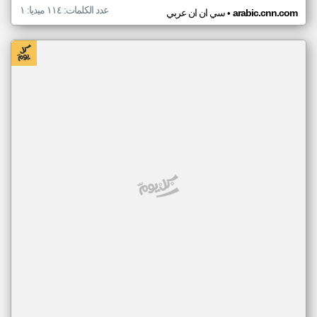
عدد الكلمات: ١١٤ ميديا: ١
•
arabic.cnn.com
سي ان ان عربي