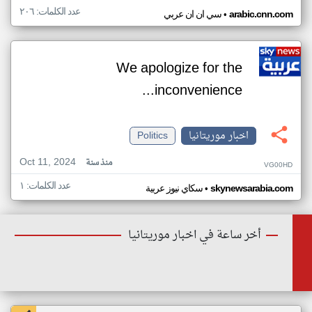
عدد الكلمات: ٢٠٦
•
arabic.cnn.com
سي ان ان عربي
We apologize for the
inconvenience...
اخبار موريتانيا
Politics
Oct 11, 2024
منذ سنة
VG00HD
عدد الكلمات: ١
•
skynewsarabia.com
سكاي نيوز عربية
أخر ساعة في اخبار موريتانيا