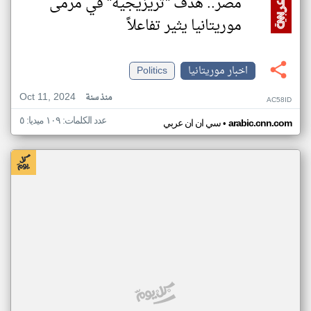
مصر.. هدف "تريزيجيه" في مرمى
موريتانيا يثير تفاعلاً
اخبار موريتانيا
Politics
Oct 11, 2024
منذ سنة
AC58ID
عدد الكلمات: ١٠٩ ميديا: ٥
•
arabic.cnn.com
سي ان ان عربي