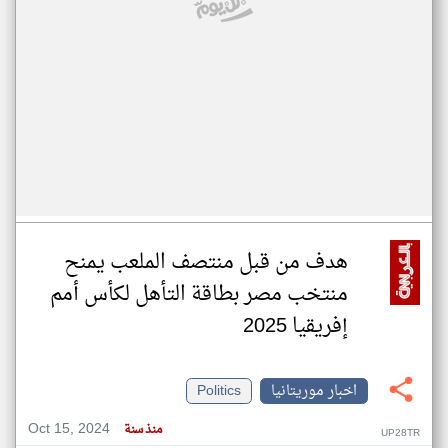
هدف من قبل منتصف الملعب يمنح
منتخب مصر بطاقة التأهل لكأس أمم
إفريقيا 2025
اخبار موريتانيا
Politics
Oct 15, 2024
منذ سنة
UP28TR