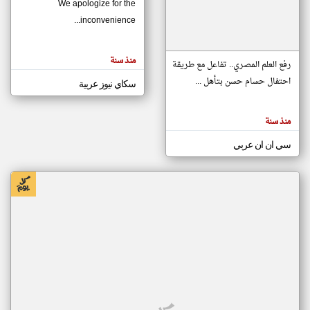
We apologize for the
inconvenience...
klyoum.com
تغيير الدولة
منذ سنة
تعبر
رفع العلم المصري.. تفاعل مع طريقة
مصادر الأخبار من موريتانيا
المقالات
الموجوده
احتفال حسام حسن بتأهل ...
سكاي نيوز عربية
اخبار موريتانيا على مدار الساعة
هنا عن
وجهة
نظر
أهم اخبار موريتانيا العاجلة والمباشرة
كاتبيها.
منذ سنة
سي ان ان عربي